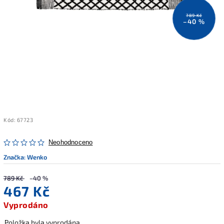
789 Kč
–40 %
Kód:
67723
Neohodnoceno
Značka:
Wenko
789 Kč
–40 %
467 Kč
Vyprodáno
Položka byla vyprodána…