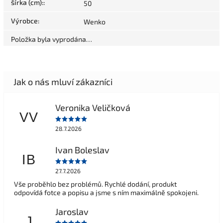
šírka (cm):
:
50
Výrobce
:
Wenko
Položka byla vyprodána…
Veronika Veličková
VV
28.7.2026
Ivan Boleslav
IB
27.7.2026
Vše proběhlo bez problémů. Rychlé dodání, produkt
odpovídá fotce a popisu a jsme s ním maximálně spokojeni.
Jaroslav
J