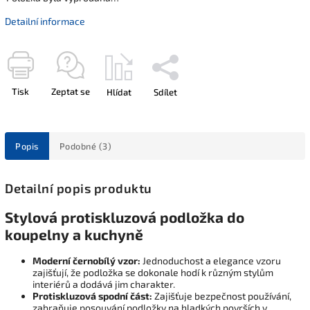
Detailní informace
Tisk
Zeptat se
Hlídat
Sdílet
Popis
Podobné (3)
Detailní popis produktu
Stylová protiskluzová podložka do
koupelny a kuchyně
Moderní černobílý vzor:
Jednoduchost a elegance vzoru
zajišťují, že podložka se dokonale hodí k různým stylům
interiérů a dodává jim charakter.
Protiskluzová spodní část:
Zajišťuje bezpečnost používání,
zabraňuje posouvání podložky na hladkých površích v