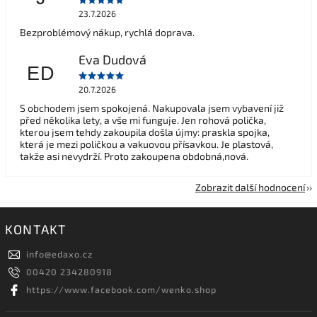
23.7.2026
Bezproblémový nákup, rychlá doprava.
Eva Dudová
ED
20.7.2026
S obchodem jsem spokojená. Nakupovala jsem vybavení již
před několika lety, a vše mi funguje. Jen rohová polička,
kterou jsem tehdy zakoupila došla újmy: praskla spojka,
která je mezi poličkou a vakuovou přísavkou. Je plastová,
takže asi nevydrží. Proto zakoupena obdobná,nová.
Zobrazit další hodnocení
KONTAKT
info
@
edaxo.cz
00420 234280918
https://www.facebook.com/wenko.shop