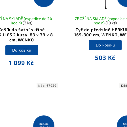
Í NA SKLADĚ (expedice do 24
ZBOŽÍ NA SKLADĚ (expedice 
hodin)
(2 ks)
hodin)
(10 ks)
Košík do šatní skříně
Tyč do předsíně HERKU
ULES 2 kusy, 83 x 38 x 8
165-300 cm, WENKO, W
cm, WENKO
Do košíku
Do košíku
503 Kč
1 099 Kč
Kód:
67929
Kó
929 Kč
89