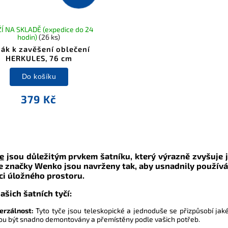
Í NA SKLADĚ (expedice do 24
hodin)
(26 ks)
ák k zavěšení oblečení
HERKULES, 76 cm
Do košíku
379 Kč
e
jsou důležitým prvkem šatníku, který výrazně zvyšuje 
e značky Wenko jsou navrženy tak, aby usnadnily používání
ci úložného prostoru.
šich šatních tyčí:
erzálnost:
Tyto tyče jsou teleskopické a jednoduše se přizpůsobí jaké
u být snadno demontovány a přemístěny podle vašich potřeb.