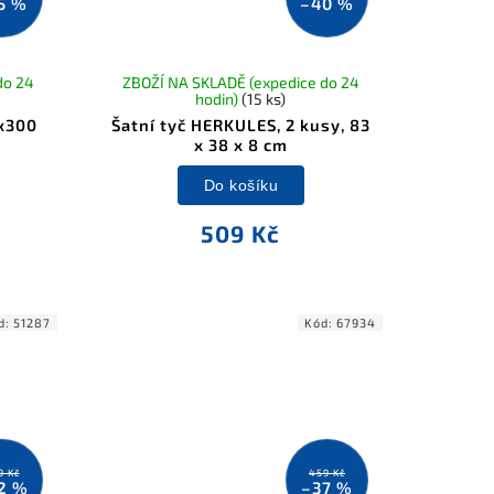
5 %
–40 %
do 24
ZBOŽÍ NA SKLADĚ (expedice do 24
hodin)
(15 ks)
5x300
Šatní tyč HERKULES, 2 kusy, 83
x 38 x 8 cm
Do košíku
509 Kč
d:
51287
Kód:
67934
9 Kč
459 Kč
2 %
–37 %