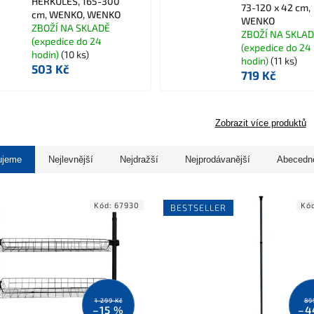
HERKULES, 165-300
73-120 x 42 cm,
cm, WENKO, WENKO
WENKO
ZBOŽÍ NA SKLADĚ
ZBOŽÍ NA SKLA
(expedice do 24
(expedice do 24
hodin)
(10 ks)
hodin)
(11 ks)
503 Kč
719 Kč
Zobrazit více produktů
ujeme
Nejlevnější
Nejdražší
Nejprodávanější
Abecedn
Kód:
67930
Kó
BESTSELLER
1 299 Kč
89
–15 %
–4