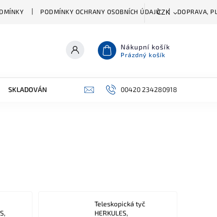
DMÍNKY
PODMÍNKY OCHRANY OSOBNÍCH ÚDAJŮ
DOPRAVA, PL
CZK
Nákupní košík
Prázdný košík
SKLADOVÁNÍ A ČIŠTĚNÍ
PŘÍSLUŠENSTVÍ
00420 234280918
ŠATNÍK
Teleskopická tyč
S,
HERKULES,