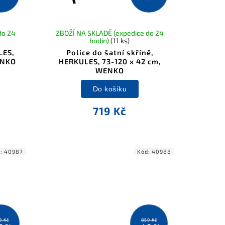
do 24
ZBOŽÍ NA SKLADĚ (expedice do 24
hodin)
(11 ks)
LES,
Police do šatní skříně,
ENKO
HERKULES, 73-120 x 42 cm,
WENKO
Do košíku
719 Kč
d:
40987
Kód:
40988
9 Kč
859 Kč