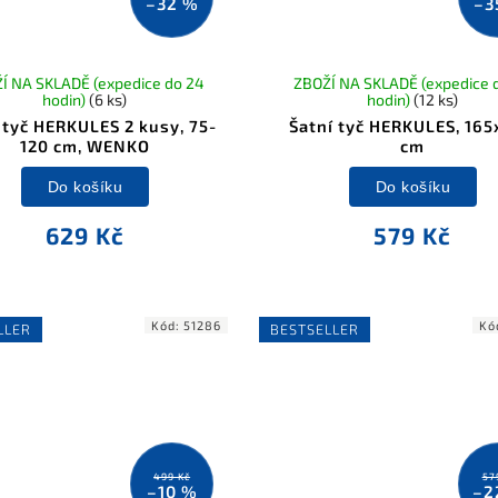
–32 %
–3
Í NA SKLADĚ (expedice do 24
ZBOŽÍ NA SKLADĚ (expedice 
hodin)
(6 ks)
hodin)
(12 ks)
 tyč HERKULES 2 kusy, 75-
Šatní tyč HERKULES, 16
120 cm, WENKO
cm
Do košíku
Do košíku
629 Kč
579 Kč
Kód:
51286
Kó
LLER
BESTSELLER
499 Kč
57
–10 %
–2