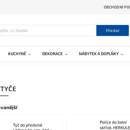
OBCHODNÍ PO
Hledat
KUCHYNĚ
DEKORACE
NÁBYTEK A DOPLŇKY
 TYČE
vanější
Police do šatní
Tyč do předsíně
skříně, HERKULE