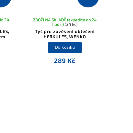
do 24
ZBOŽÍ NA SKLADĚ (expedice do 24
hodin)
(24 ks)
LES,
Tyč pro zavěšení oblečení
 cm
HERKULES, WENKO
Do košíku
289 Kč