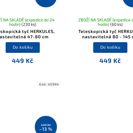
Í NA SKLADĚ (expedice do 24
ZBOŽÍ NA SKLADĚ (expedice 
hodin)
(230 ks)
hodin)
(60 ks)
eskopická tyč HERKULES,
Teleskopická tyč HERKU
astavitelná 47-80 cm
nastavitelná 80 - 145
Do košíku
Do košíku
449 Kč
449 Kč
Kód:
40994
439 Kč
–13 %