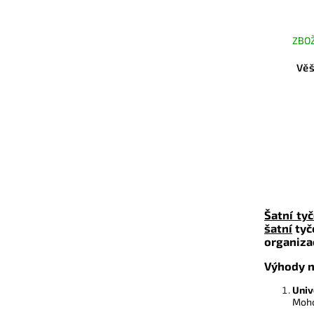
ZBOŽ
Věš
Šatní tyč
šatní
tyč
organiza
Výhody na
Univ
Moho