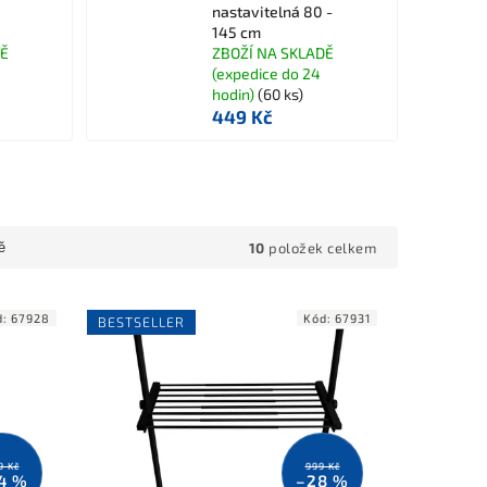
nastavitelná 80 -
145 cm
DĚ
ZBOŽÍ NA SKLADĚ
(expedice do 24
hodin)
(60 ks)
449 Kč
10
položek celkem
ě
d:
67928
Kód:
67931
BESTSELLER
9 Kč
999 Kč
4 %
–28 %