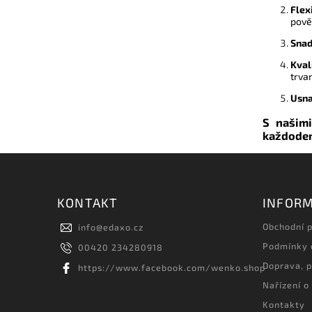
Flexi
pově
Snad
Kval
trvan
Usna
S našimi
každoden
KONTAKT
INFORM
Obchodní 
info
@
edaxo.cz
Podmínky 
00420 234280918
Doprava, p
https://www.facebook.com/wenko.shop
Nařízení o
Kontakty