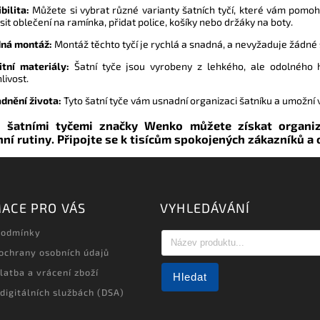
bilita:
Můžete si vybrat různé varianty šatních tyčí, které vám pomoh
sit oblečení na ramínka, přidat police, košíky nebo držáky na boty.
ná montáž:
Montáž těchto tyčí je rychlá a snadná, a nevyžaduje žádné s
itní materiály:
Šatní tyče jsou vyrobeny z lehkého, ale odolného hl
livost.
dnění života:
Tyto šatní tyče vám usnadní organizaci šatníku a umožní 
 šatními tyčemi značky Wenko můžete získat organiz
ní rutiny. Připojte se k tisícům spokojených zákazníků a
ACE PRO VÁS
VYHLEDÁVÁNÍ
podmínky
ochrany osobních údajů
latba a vrácení zboží
Hledat
 digitálních službách (DSA)