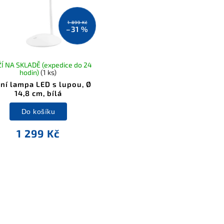
1 899 Kč
–31 %
Í NA SKLADĚ (expedice do 24
hodin)
(1 ks)
lní lampa LED s lupou, Ø
14,8 cm, bílá
Do košíku
1 299 Kč