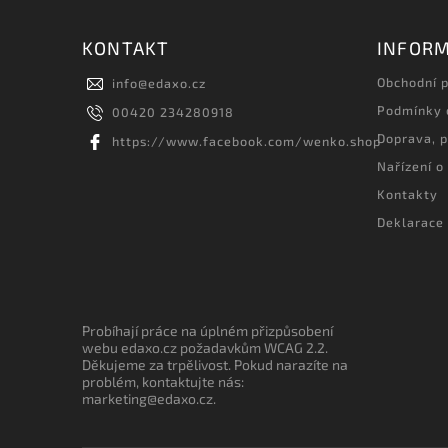
KONTAKT
INFORM
Obchodní 
info
@
edaxo.cz
Podmínky 
00420 234280918
Doprava, p
https://www.facebook.com/wenko.shop
Nařízení o
Kontakty
Deklarace 
Probíhají práce na úplném přizpůsobení
webu edaxo.cz požadavkům WCAG 2.2.
Děkujeme za trpělivost. Pokud narazíte na
problém, kontaktujte nás:
marketing@edaxo.cz.