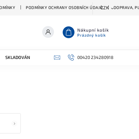
DMÍNKY
PODMÍNKY OCHRANY OSOBNÍCH ÚDAJŮ
DOPRAVA, PL
CZK
Nákupní košík
Prázdný košík
SKLADOVÁNÍ A ČIŠTĚNÍ
PŘÍSLUŠENSTVÍ
00420 234280918
ŠATNÍK