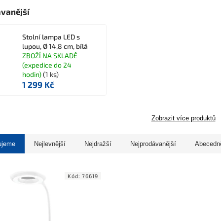
vanější
Stolní lampa LED s
lupou, Ø 14,8 cm, bílá
ZBOŽÍ NA SKLADĚ
(expedice do 24
hodin)
(1 ks)
1 299 Kč
Zobrazit více produktů
ujeme
Nejlevnější
Nejdražší
Nejprodávanější
Abecedn
Kód:
76619