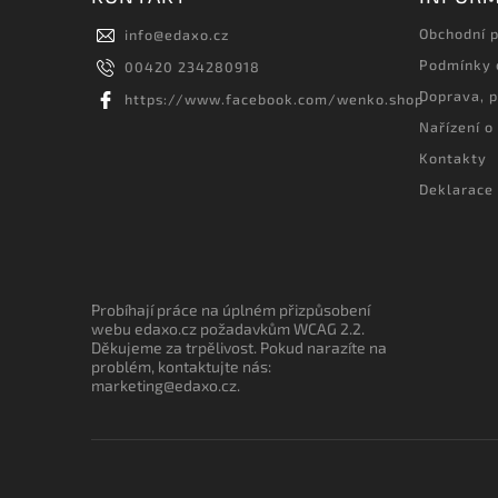
Obchodní 
info
@
edaxo.cz
Podmínky 
00420 234280918
Doprava, p
https://www.facebook.com/wenko.shop
Nařízení o
Kontakty
Deklarace 
Probíhají práce na úplném přizpůsobení
webu edaxo.cz požadavkům WCAG 2.2.
Děkujeme za trpělivost. Pokud narazíte na
problém, kontaktujte nás:
marketing@edaxo.cz.