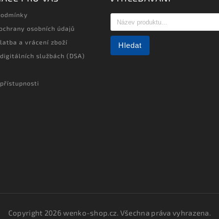
podmínky
ochrany osobních údajů
latba a vrácení zboží
Hledat
 digitálních službách (DSA)
přístupnosti
Copyright 2026
wenko-shop.cz
. Všechna práva vyhrazena.