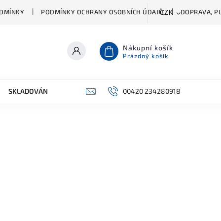
DMÍNKY
PODMÍNKY OCHRANY OSOBNÍCH ÚDAJŮ
DOPRAVA, PL
CZK
Nákupní košík
Prázdný košík
SKLADOVÁNÍ A ČIŠTĚNÍ
PŘÍSLUŠENSTVÍ
00420 234280918
ŠATNÍK