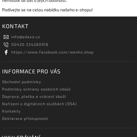
nemusíte se bát o jejich odolnost.
Podívejte se na celou nabídku našeho e-shopu!
KONTAKT
info
@
edaxo.cz
00420 234280918
https://www.facebook.com/wenko.shop
INFORMACE PRO VÁS
Obchodní podmínky
Podmínky ochrany osobních údajů
Doprava, platba a vrácení zboží
Nařízení o digitálních službách (DSA)
Kontakty
Deklarace přístupnosti