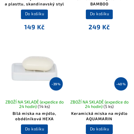
a plasttu, skandinavský styl
BAMBOO
Do košíku
Do košíku
149 Kč
249 Kč
–39 %
–40 %
ZBOŽÍ NA SKLADĚ (expedice do
ZBOŽÍ NA SKLADĚ (expedice do
24 hodin)
(14 ks)
24 hodin)
(5 ks)
Bílá miska na mýdlo,
Keramická miska na mýdlo
obdélníková HEXA
AQUAMARIN
Do košíku
Do košíku