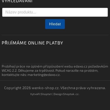
VYHLEDÁVÁNÍ
Hledat
PŘIJÍMÁME ONLINE PLATBY
Probíhají práce na úplném přizpůsobení webu edaxo.cz požadavkům
WCAG 2.2. Děkujeme za trpělivost. Pokud narazíte na problém,
kontaktujte nás: marketing@edaxo.cz.
Copyright 2026
wenko-shop.cz
. Všechna práva vyhrazena.
Vytvořil
Shoptet
| Design
Shoptak.cz.