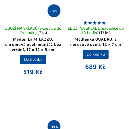
–14 %
ZBOŽÍ NA SKLADĚ (expedice do
ZBOŽÍ NA SKLADĚ (expedice do
24 hodin)
(7 ks)
24 hodin)
(17 ks)
Mýdlenka MILAZZO,
Mýdlenka QUADRO, z
chromová ocel, montáž bez
nerezové oceli, 12 x 7 cm
vrtání, 17 x 12 x 8 cm
Do košíku
Do košíku
689 Kč
519 Kč
–34 %