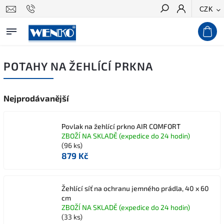
CZK
Hledat
POTAHY NA ŽEHLÍCÍ PRKNA
Nejprodávanější
Povlak na žehlící prkno AIR COMFORT
ZBOŽÍ NA SKLADĚ (expedice do 24 hodin)
(96 ks)
879 Kč
Žehlící síť na ochranu jemného prádla, 40 x 60
cm
ZBOŽÍ NA SKLADĚ (expedice do 24 hodin)
(33 ks)