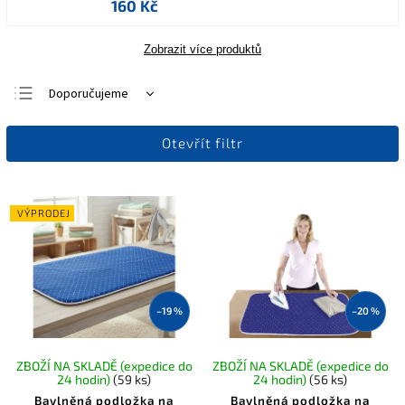
160 Kč
Zobrazit více produktů
Doporučujeme
Nejlevnější
Otevřít filtr
Nejdražší
Nejprodávanější
Abecedně
VÝPRODEJ
–19 %
–20 %
ZBOŽÍ NA SKLADĚ (expedice do
ZBOŽÍ NA SKLADĚ (expedice do
24 hodin)
(59 ks)
24 hodin)
(56 ks)
Bavlněná podložka na
Bavlněná podložka na