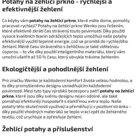
Potahy na žehlicí prkno - rychlejší a
efektivnější žehlení
Co kdyby vám
potahy na žehlicí prkno
, které máte doma, pomohly
pracovat rychleji? Potahy na žehlicí prkno Wenko jsou řešením,
které efektivně zkrátí čas strávený touto povinností. Díky použití
vysoce kvalitních tkanin odrážejících teplo umožňují naše potahy
efektivnější využití tepelné energie, což se promítá do rychlejšího
žehlení. Méně času stráveného s žehličkou je také viditelnou
úsporou – to vše díky použití inteligentního materiálu, který vám
umožní ušetřit až 50 % času, který obvykle trávíme žehlením.
Ekologičtější a pohodlnější žehlení
Pro značku Wenko je každodenní komfort života velkou hodnotou, a
to díky promyšlenému designu usnadňujícím každodenní
povinnosti. Mezi tyto typy výrobků bezesporu patří
potahy na žehlicí
prkna
, které jsou díky svému designu nejen odolné, ale také
pomáhají efektivněji hospodařit s elektřinou extra teplo. Naše
potahy této skutečnosti využívají a přeměňují ji v pozitivní stránku -
díky použití vhodných materiálů se teplo vrací zpět do žehleného
textilu, což urychluje a zpřesňuje žehlení.
Žehlící potahy a příslušenství