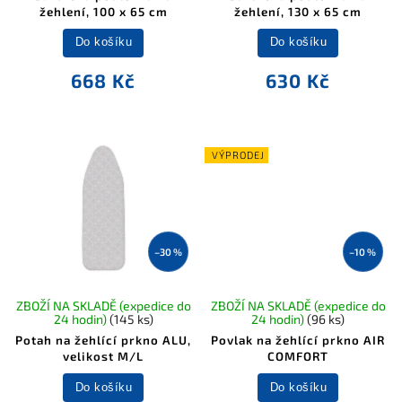
žehlení, 100 x 65 cm
žehlení, 130 x 65 cm
Do košíku
Do košíku
668 Kč
630 Kč
VÝPRODEJ
–30 %
–10 %
ZBOŽÍ NA SKLADĚ (expedice do
ZBOŽÍ NA SKLADĚ (expedice do
24 hodin)
(145 ks)
24 hodin)
(96 ks)
Potah na žehlící prkno ALU,
Povlak na žehlící prkno AIR
velikost M/L
COMFORT
Do košíku
Do košíku