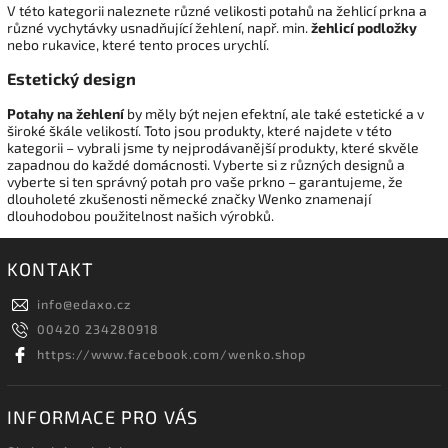
V této kategorii naleznete různé velikosti potahů na žehlicí prkna a
různé vychytávky usnadňující žehlení, např. min.
žehlicí podložky
nebo rukavice, které tento proces urychlí.
Estetický design
Potahy na žehlení
by měly být nejen efektní, ale také estetické a v
široké škále velikostí. Toto jsou produkty, které najdete v této
kategorii – vybrali jsme ty nejprodávanější produkty, které skvěle
zapadnou do každé domácnosti. Vyberte si z různých designů a
vyberte si ten správný potah pro vaše prkno – garantujeme, že
dlouholeté zkušenosti německé značky Wenko znamenají
dlouhodobou použitelnost našich výrobků.
KONTAKT
info
@
edaxo.cz
00420 234280918
https://www.facebook.com/wenko.shop
INFORMACE PRO VÁS