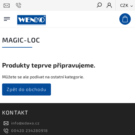
CZK
Hledat
MAGIC-LOC
Produkty teprve připravujeme.
Můžete se ale podívat na ostatní kategorie.
Zpět do obchodu
KONTAKT
info
@
edaxo.cz
00420 234280918