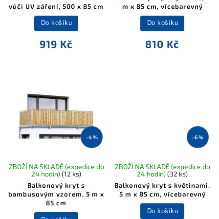
vůči UV záření, 500 x 85 cm
m x 85 cm, vícebarevný
Do košíku
Do košíku
919 Kč
810 Kč
–4 %
–6 %
ZBOŽÍ NA SKLADĚ (expedice do
ZBOŽÍ NA SKLADĚ (expedice do
24 hodin)
(12 ks)
24 hodin)
(32 ks)
Balkonový kryt s
Balkonový kryt s květinami,
bambusovým vzorem, 5 m x
5 m x 85 cm, vícebarevný
85 cm
Do košíku