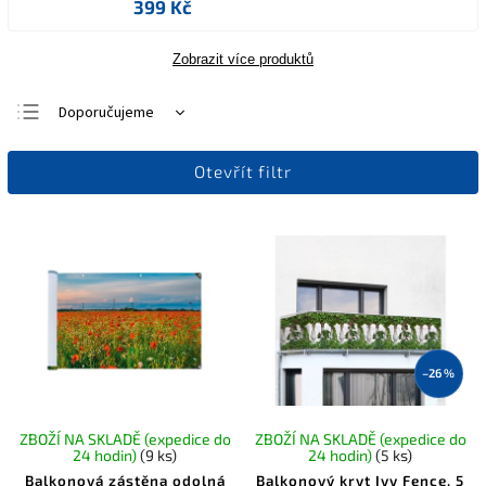
399 Kč
Zobrazit více produktů
Doporučujeme
Nejlevnější
Otevřít filtr
Nejdražší
Nejprodávanější
Abecedně
–26 %
ZBOŽÍ NA SKLADĚ (expedice do
ZBOŽÍ NA SKLADĚ (expedice do
24 hodin)
(9 ks)
24 hodin)
(5 ks)
Balkonová zástěna odolná
Balkonový kryt Ivy Fence, 5