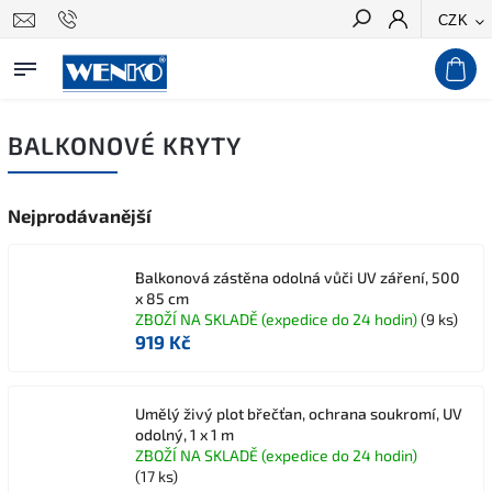
CZK
Hledat
BALKONOVÉ KRYTY
Nejprodávanější
Balkonová zástěna odolná vůči UV záření, 500
x 85 cm
ZBOŽÍ NA SKLADĚ (expedice do 24 hodin)
(9 ks)
919 Kč
Umělý živý plot břečťan, ochrana soukromí, UV
odolný, 1 x 1 m
ZBOŽÍ NA SKLADĚ (expedice do 24 hodin)
(17 ks)