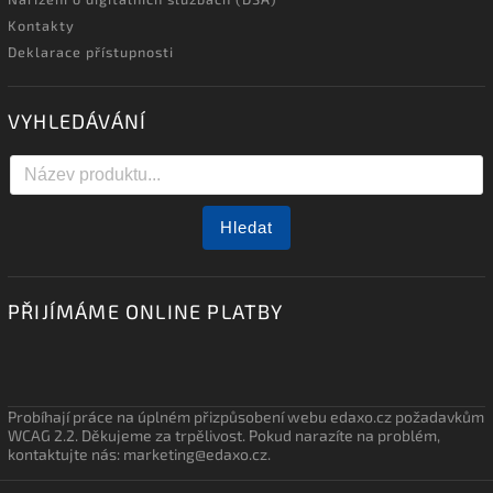
Kontakty
Deklarace přístupnosti
VYHLEDÁVÁNÍ
Hledat
PŘIJÍMÁME ONLINE PLATBY
Probíhají práce na úplném přizpůsobení webu edaxo.cz požadavkům
WCAG 2.2. Děkujeme za trpělivost. Pokud narazíte na problém,
kontaktujte nás: marketing@edaxo.cz.