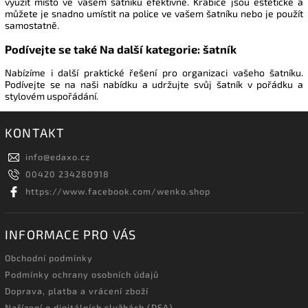
využít místo ve vašem šatníku efektivně. Krabice jsou estetické a
můžete je snadno umístit na police ve vašem šatníku nebo je použít
samostatně.
Podívejte se také Na další kategorie: šatník
Nabízíme i další praktické řešení pro organizaci vašeho šatníku.
Podívejte se na naši nabídku a udržujte svůj šatník v pořádku a
stylovém uspořádání.
KONTAKT
info
@
edaxo.cz
00420 234280918
https://www.facebook.com/wenko.shop
INFORMACE PRO VÁS
Obchodní podmínky
Podmínky ochrany osobních údajů
Doprava, platba a vrácení zboží
Nařízení o digitálních službách (DSA)