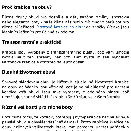
Proč krabice na obuv?
Různé druhy obuvi pro dospělé a děti, sezónní změny, sportovní
nebo elegantní boty - naše klima nás nutilo mít mnoho párů bot pro
různé příležitosti.
Plastové krabice na obuv
od značky Wenko jsou
ideálním řešením pro účinné skladování.
Transparentní a praktické
Krabice jsou vyrobeny z transparentního plastu, což vám umožní
rychle najít ten správný pár bot, aniž byste museli vyndávat
kartonové krabice a kontrolovat jejich obsah.
Dlouhá životnost obuvi
Správné skladování obuvi je klíčem k její dlouhé životnosti. Krabice
na obuv od Wenko jsou větrané, což je velmi důležité pro udržení
kondice vaší obuvi. Jsou také vyrobeny z odolného plastu, což
umožňuje snadné skládání krabic a šetří místo ve vašem šatníku.
Různé velikosti pro různé boty
Rozumíme tomu, že kozačky potřebují jiný typ krabice než baleríny, a
pánská obuv je obvykle větší než dámská. Proto nabízíme krabice na
obuv v různých velikostech, které vám pomohou udržet pořádek a