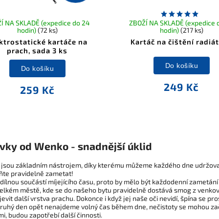
Í NA SKLADĚ (expedice do 24
ZBOŽÍ NA SKLADĚ (expedice 
hodin)
(72 ks)
hodin)
(217 ks)
ktrostatické kartáče na
Kartáč na čištění radiá
prach, sada 3 ks
Do košíku
Do košíku
249 Kč
259 Kč
vky od Wenko - snadnější úklid
jsou základním nástrojem, díky kterému můžeme každého dne udržovat 
te pravidelně zametat!
dílnou součástí míjejícího času, proto by mělo být každodenní zametán
velkém městě, kde se do našeho bytu pravidelně dostává smog z venko
evit další vrstva prachu. Dokonce i když jej naše oči nevidí, špína se 
ruhý den opět nenajdeme volný čas během dne, nečistoty se mohou začít
, budou zapotřebí další činnosti.