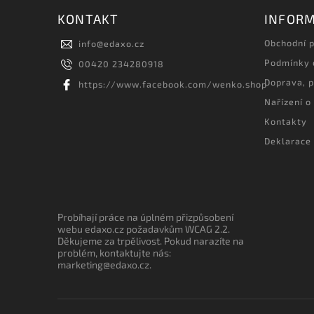
KONTAKT
INFORM
Obchodní 
info
@
edaxo.cz
Podmínky 
00420 234280918
Doprava, p
https://www.facebook.com/wenko.shop
Nařízení o
Kontakty
Deklarace 
Probíhají práce na úplném přizpůsobení
webu edaxo.cz požadavkům WCAG 2.2.
Děkujeme za trpělivost. Pokud narazíte na
problém, kontaktujte nás:
marketing@edaxo.cz.