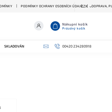
DMÍNKY
PODMÍNKY OCHRANY OSOBNÍCH ÚDAJŮ
DOPRAVA, PL
CZK
Nákupní košík
Prázdný košík
SKLADOVÁNÍ A ČIŠTĚNÍ
PŘÍSLUŠENSTVÍ
00420 234280918
ŠATNÍK
í