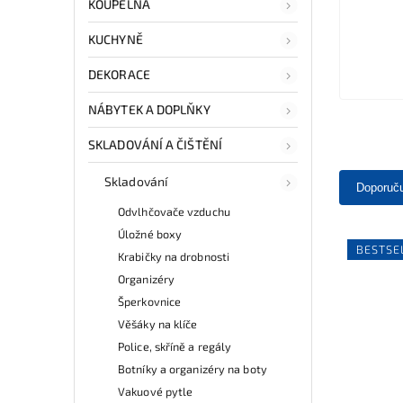
KOUPELNA
KUCHYNĚ
DEKORACE
NÁBYTEK A DOPLŇKY
SKLADOVÁNÍ A ČIŠTĚNÍ
Skladování
Doporuč
Odvlhčovače vzduchu
Úložné boxy
BESTSE
Krabičky na drobnosti
Organizéry
Šperkovnice
Věšáky na klíče
Police, skříně a regály
Botníky a organizéry na boty
Vakuové pytle