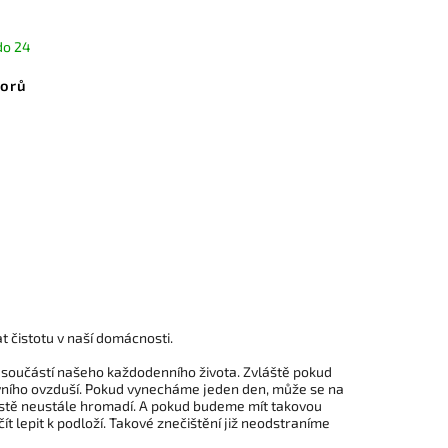
do 24
torů
čistotu v naší domácnosti.
í součástí našeho každodenního života. Zvláště pokud
vního ovzduší. Pokud vynecháme jeden den, může se na
prostě neustále hromadí. A pokud budeme mít takovou
 lepit k podloží. Takové znečištění již neodstraníme