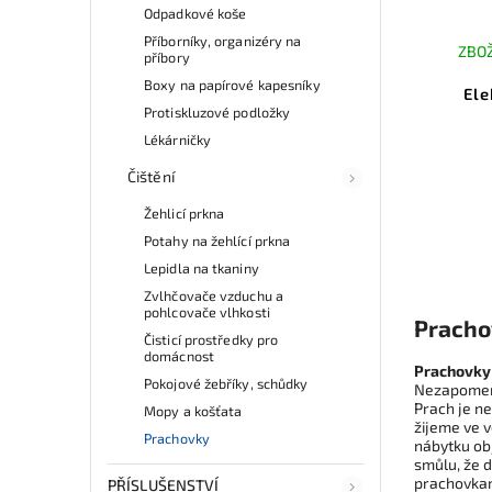
Odpadkové koše
Příborníky, organizéry na
ZBOŽ
příbory
Boxy na papírové kapesníky
Ele
Protiskluzové podložky
Lékárničky
Čištění
Žehlicí prkna
Potahy na žehlící prkna
Lepidla na tkaniny
Zvlhčovače vzduchu a
pohlcovače vlhkosti
Pracho
Čisticí prostředky pro
domácnost
Prachovky
Pokojové žebříky, schůdky
Nezapomeň
Prach je ne
Mopy a košťata
žijeme ve 
Prachovky
nábytku obj
smůlu, že d
prachovkami
PŘÍSLUŠENSTVÍ