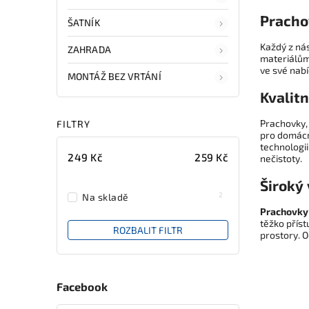
Pracho
ŠATNÍK
Každý z ná
ZAHRADA
materiálům,
ve své nabí
MONTÁŽ BEZ VRTÁNÍ
Kvalit
Prachovky, 
FILTRY
pro domácn
technologii
249
Kč
259
Kč
nečistoty.
Široký
2
Na skladě
Prachovky
těžko příst
ROZBALIT FILTR
prostory. O
Facebook