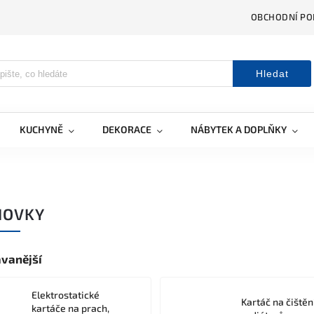
OBCHODNÍ PO
Hledat
KUCHYNĚ
DEKORACE
NÁBYTEK A DOPLŇKY
HOVKY
vanější
Elektrostatické
Kartáč na čištěn
kartáče na prach,