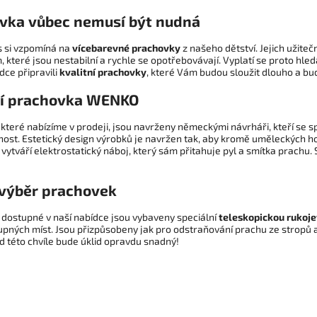
vka vůbec nemusí být nudná
s si vzpomíná na
vícebarevné prachovky
z našeho dětství. Jejich užit
 které jsou nestabilní a rychle se opotřebovávají. Vyplatí se proto hled
dce připravili
kvalitní prachovky
, které Vám budou sloužit dlouho a bud
ní prachovka WENKO
které nabízíme v prodeji, jsou navrženy německými návrháři, kteří se s
ost. Estetický design výrobků je navržen tak, aby kromě uměleckých hod
 vytváří elektrostatický náboj, který sám přitahuje pyl a smítka prachu
 výběr prachovek
dostupné v naší nabídce jsou vybaveny speciální
teleskopickou rukoje
upných míst. Jsou přizpůsobeny jak pro odstraňování prachu ze stropů a
d této chvíle bude úklid opravdu snadný!