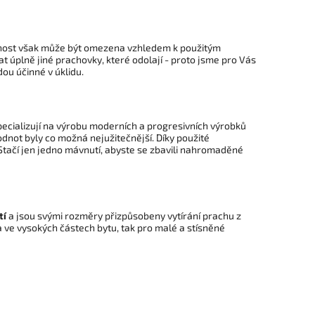
ečnost však může být omezena vzhledem k použitým
at úplně jiné prachovky, které odolají - proto jsme pro Vás
ou účinné v úklidu.
pecializují na výrobu moderních a progresivních výrobků
not byly co možná nejužitečnější. Díky použité
. Stačí jen jedno mávnutí, abyste se zbavili nahromaděné
tí
a jsou svými rozměry přizpůsobeny vytírání prachu z
 ve vysokých částech bytu, tak pro malé a stísněné