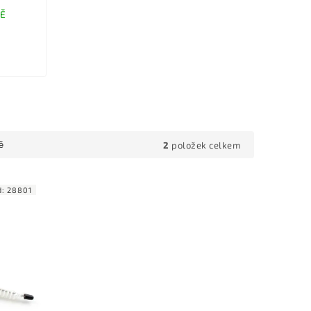
DĚ
2
položek celkem
ě
d:
28801