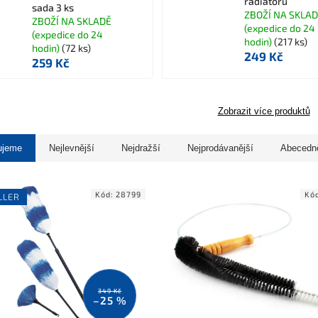
radiátorů
sada 3 ks
ZBOŽÍ NA SKLA
ZBOŽÍ NA SKLADĚ
(expedice do 24
(expedice do 24
hodin)
(217 ks)
hodin)
(72 ks)
249 Kč
259 Kč
Zobrazit více produktů
ujeme
Nejlevnější
Nejdražší
Nejprodávanější
Abecedn
Kód:
28799
Kó
LLER
349 Kč
–25 %