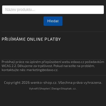
Hledat
PŘIJÍMÁME ONLINE PLATBY
Probíhají práce na úplném přizpůsobení webu edaxo.cz požadavkům
WCAG 2.2. Děkujeme za trpělivost. Pokud narazíte na problém,
kontaktujte nás: marketing@edaxo.cz.
Copyright 2026
wenko-shop.cz
. Všechna práva vyhrazena.
Vytvořil
Shoptet
| Design
Shoptak.cz.