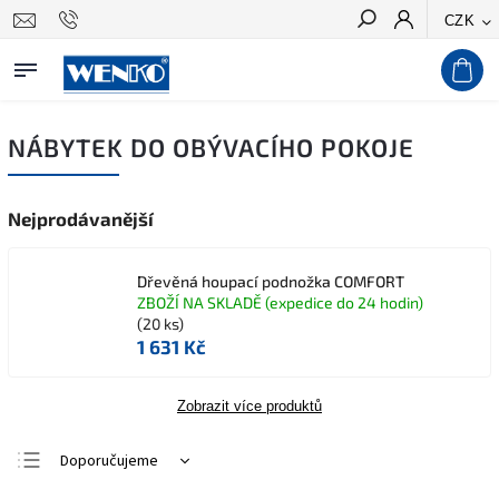
CZK
Hledat
NÁBYTEK DO OBÝVACÍHO POKOJE
Nejprodávanější
Dřevěná houpací podnožka COMFORT
ZBOŽÍ NA SKLADĚ (expedice do 24 hodin)
(20 ks)
1 631 Kč
Zobrazit více produktů
Doporučujeme
Nejlevnější