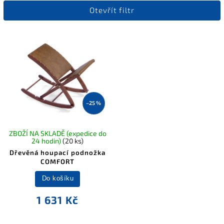
Otevřít filtr
Nejdražší
Nejprodávanější
Abecedně
–25 %
ZBOŽÍ NA SKLADĚ (expedice do
24 hodin)
(20 ks)
Dřevěná houpací podnožka
COMFORT
Do košíku
1 631 Kč