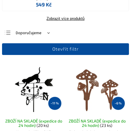
549 Kč
Zobrazit více produktů
Doporučujeme
Nejlevnější
Otevřít filtr
Nejdražší
Nejprodávanější
Abecedně
–11 %
–6 %
ZBOŽÍ NA SKLADĚ (expedice do
ZBOŽÍ NA SKLADĚ (expedice do
24 hodin)
(20 ks)
24 hodin)
(23 ks)