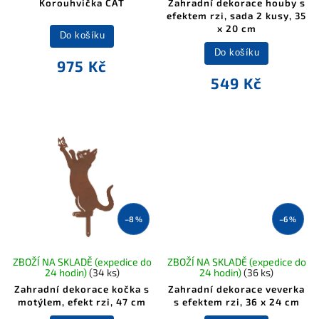
Korouhvička CAT
Zahradní dekorace houby s
efektem rzi, sada 2 kusy, 35
x 20 cm
Do košíku
Do košíku
975 Kč
549 Kč
–8 %
–6 %
ZBOŽÍ NA SKLADĚ (expedice do
ZBOŽÍ NA SKLADĚ (expedice do
24 hodin)
(34 ks)
24 hodin)
(36 ks)
Zahradní dekorace kočka s
Zahradní dekorace veverka
motýlem, efekt rzi, 47 cm
s efektem rzi, 36 x 24 cm