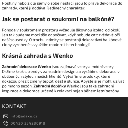
Rostliny nebo židle samy o sobě nestačí, jsou to právě dekorace do
zahrady, které jí dodávají jedinečný charakter.
Jak se postarat o soukromí na balkóně?
Pohoda v soukromém prostoru vyžaduje šikovnou izolaci od okolí.
Jen tak budeme moci tiše odpočívat, když nebude cítit zvědavé oči
naší sousedky. O trochu intimity se postarají dekorativní balkónové
clony vyrobené s využitím moderních technologií.
Krásná zahrada s Wenko
Zahradní dekorace Wenko
jsou zajímavé vzory a módní vzory.
Držíme krok s trendy v zahradním designu a vyrábíme dekorace v
oblíbených stylech našich klientů. Vytváříme produkty, které
dokážou přežít změny teplot, déšť a slunce. Abyste si je mohli užívat
po mnoho sezón.
Zahradní doplňky
Wenko jsou také zahradní
inspirace a dekorace určené k relaxaci nejen během letní sezóny.
KONTAKT
info
@
edaxo.cz
00420 234280918