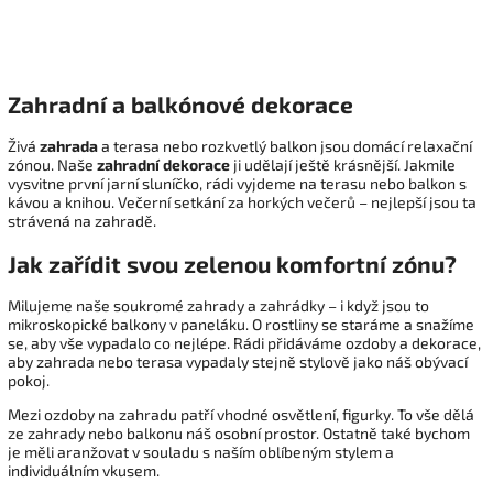
Zahradní a balkónové dekorace
Živá
zahrada
a terasa nebo rozkvetlý balkon jsou domácí relaxační
zónou. Naše
zahradní dekorace
ji udělají ještě krásnější. Jakmile
vysvitne první jarní sluníčko, rádi vyjdeme na terasu nebo balkon s
kávou a knihou. Večerní setkání za horkých večerů – nejlepší jsou ta
strávená na zahradě.
Jak zařídit svou zelenou komfortní zónu?
Milujeme naše soukromé zahrady a zahrádky – i když jsou to
mikroskopické balkony v paneláku. O rostliny se staráme a snažíme
se, aby vše vypadalo co nejlépe. Rádi přidáváme ozdoby a dekorace,
aby zahrada nebo terasa vypadaly stejně stylově jako náš obývací
pokoj.
Mezi ozdoby na zahradu patří vhodné osvětlení, figurky. To vše dělá
ze zahrady nebo balkonu náš osobní prostor. Ostatně také bychom
je měli aranžovat v souladu s naším oblíbeným stylem a
individuálním vkusem.