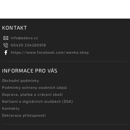
KONTAKT
info
@
edaxo.cz
00420 234280918
https://www.facebook.com/wenko.shop
INFORMACE PRO VÁS
Obchodní podmínky
Podmínky ochrany osobních údajů
Doprava, platba a vrácení zboží
Nařízení o digitálních službách (DSA)
Kontakty
Deklarace přístupnosti