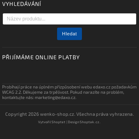
VYHLEDÁVÁNÍ
Hledat
PŘIJÍMÁME ONLINE PLATBY
Probíhají práce na úplném přizpůsobení webu edaxo.cz požadavkům
WCAG 2.2. Děkujeme za trpělivost. Pokud narazíte na problém,
kontaktujte nás: marketing@edaxo.cz.
Copyright 2026
wenko-shop.cz
. Všechna práva vyhrazena.
Vytvořil
Shoptet
| Design
Shoptak.cz.