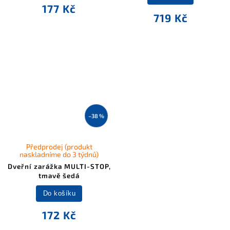
177 Kč
719 Kč
–38 %
Předprodej (produkt
naskladníme do 3 týdnů)
Dveřní zarážka MULTI-STOP,
tmavě šedá
Do košíku
172 Kč