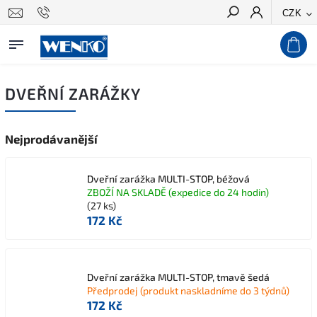
CZK
Hledat
DVEŘNÍ ZARÁŽKY
Nejprodávanější
Dveřní zarážka MULTI-STOP, béžová
ZBOŽÍ NA SKLADĚ (expedice do 24 hodin)
(27 ks)
172 Kč
Dveřní zarážka MULTI-STOP, tmavě šedá
Předprodej (produkt naskladníme do 3 týdnů)
172 Kč