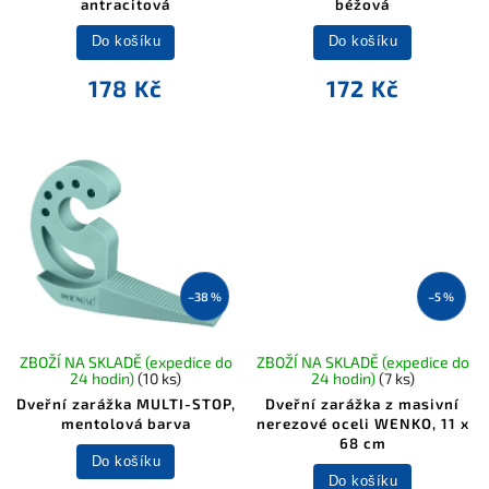
antracitová
béžová
Do košíku
Do košíku
178 Kč
172 Kč
–38 %
–5 %
ZBOŽÍ NA SKLADĚ (expedice do
ZBOŽÍ NA SKLADĚ (expedice do
24 hodin)
(10 ks)
24 hodin)
(7 ks)
Dveřní zarážka MULTI-STOP,
Dveřní zarážka z masivní
mentolová barva
nerezové oceli WENKO, 11 x
68 cm
Do košíku
Do košíku