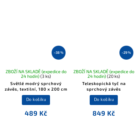
–38 %
–29 %
ZBOŽÍ NA SKLADĚ (expedice do
ZBOŽÍ NA SKLADĚ (expedice do
24 hodin)
(3 ks)
24 hodin)
(20 ks)
Světlé modrý sprchový
Teleskopická tyč na
závěs, textilní, 180 x 200 cm
sprchový závěs
Do košíku
Do košíku
489 Kč
849 Kč