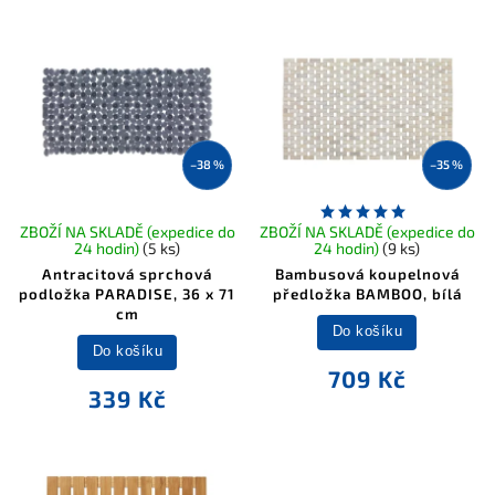
Nejprodávanější
Abecedně
–38 %
–35 %
ZBOŽÍ NA SKLADĚ (expedice do
ZBOŽÍ NA SKLADĚ (expedice do
24 hodin)
(5 ks)
24 hodin)
(9 ks)
Antracitová sprchová
Bambusová koupelnová
podložka PARADISE, 36 x 71
předložka BAMBOO, bílá
cm
Do košíku
Do košíku
709 Kč
339 Kč