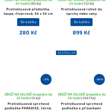
24 hodin)
(63 ks)
24 hodin)
(12 ks)
Protiskluzová předložka,
Protiskluzová rohož do
taupe, čtvercová, 54 x 54 cm
sprchy nebo vany
Do košíku
Do košíku
280 Kč
899 Kč
BESTSELLER
–3 %
–34 %
ZBOŽÍ NA SKLADĚ (expedice do
ZBOŽÍ NA SKLADĚ (expedice do
24 hodin)
(4 ks)
24 hodin)
(447 ks)
Protiskluzová sprchová
Protiskluzová sprchová
podložka PARADISE, černá,
podložka s přísavkami