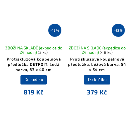
–18 %
–13 %
ZBOŽÍ NA SKLADĚ (expedice do
ZBOŽÍ NA SKLADĚ (expedice do
24 hodin)
(3 ks)
24 hodin)
(48 ks)
Protiskluzová koupelnová
Protiskluzová koupelnová
předložka DETROIT, šedá
předložka, béžová barva, 54
barva, 63 x 40 cm
x 54 cm
Do košíku
Do košíku
819 Kč
379 Kč