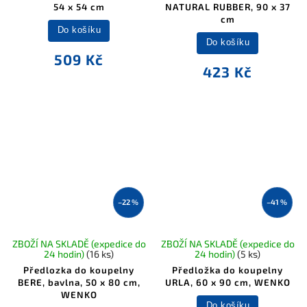
54 x 54 cm
NATURAL RUBBER, 90 x 37
cm
Do košíku
Do košíku
509 Kč
423 Kč
–22 %
–41 %
ZBOŽÍ NA SKLADĚ (expedice do
ZBOŽÍ NA SKLADĚ (expedice do
24 hodin)
(16 ks)
24 hodin)
(5 ks)
Předlozka do koupelny
Předložka do koupelny
BERE, bavlna, 50 x 80 cm,
URLA, 60 x 90 cm, WENKO
WENKO
Do košíku