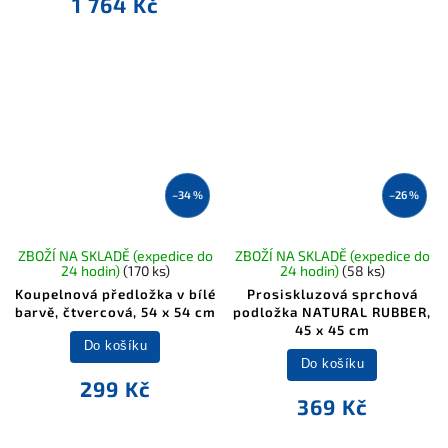
1 764 Kč
–34 %
–26 %
ZBOŽÍ NA SKLADĚ (expedice do
ZBOŽÍ NA SKLADĚ (expedice do
24 hodin)
(170 ks)
24 hodin)
(58 ks)
Koupelnová předložka v bílé
Prosiskluzová sprchová
barvě, čtvercová, 54 x 54 cm
podložka NATURAL RUBBER,
45 x 45 cm
Do košíku
Do košíku
299 Kč
369 Kč