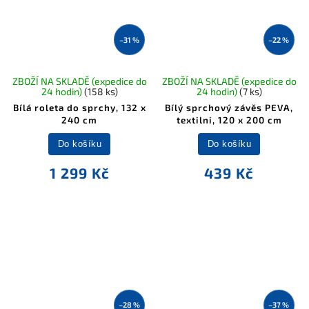
–31 %
–22 %
ZBOŽÍ NA SKLADĚ (expedice do
ZBOŽÍ NA SKLADĚ (expedice do
24 hodin)
(158 ks)
24 hodin)
(7 ks)
Bílá roleta do sprchy, 132 x
Bílý sprchový závěs PEVA,
240 cm
textilni, 120 x 200 cm
Do košíku
Do košíku
1 299 Kč
439 Kč
–28 %
–37 %