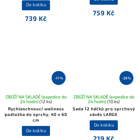
Do košíku
759 Kč
739 Kč
–17 %
–29 %
ZBOŽÍ NA SKLADĚ (expedice do
ZBOŽÍ NA SKLADĚ (expedice do
24 hodin)
(12 ks)
24 hodin)
(10 ks)
Rychleschnoucí wellness
Sada 12 háčků pro sprchový
podložka do sprchy, 40 x 60
závěs LARGE
cm
Do košíku
Do košíku
219 Kč