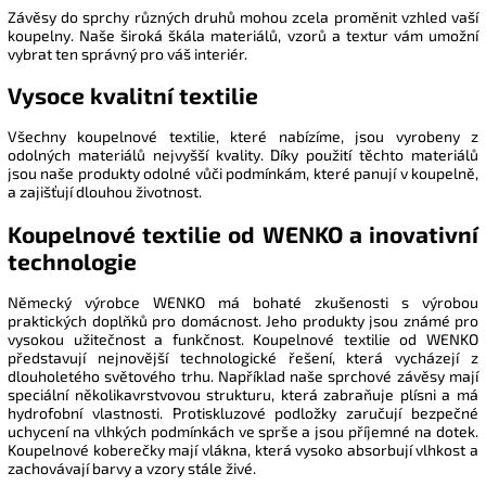
Závěsy do sprchy různých druhů mohou zcela proměnit vzhled vaší
koupelny. Naše široká škála materiálů, vzorů a textur vám umožní
vybrat ten správný pro váš interiér.
Vysoce kvalitní textilie
Všechny koupelnové textilie, které nabízíme, jsou vyrobeny z
odolných materiálů nejvyšší kvality. Díky použití těchto materiálů
jsou naše produkty odolné vůči podmínkám, které panují v koupelně,
a zajišťují dlouhou životnost.
Koupelnové textilie od WENKO a inovativní
technologie
Německý výrobce WENKO má bohaté zkušenosti s výrobou
praktických doplňků pro domácnost. Jeho produkty jsou známé pro
vysokou užitečnost a funkčnost. Koupelnové textilie od WENKO
představují nejnovější technologické řešení, která vycházejí z
dlouholetého světového trhu. Například naše sprchové závěsy mají
speciální několikavrstvovou strukturu, která zabraňuje plísni a má
hydrofobní vlastnosti. Protiskluzové podložky zaručují bezpečné
uchycení na vlhkých podmínkách ve sprše a jsou příjemné na dotek.
Koupelnové koberečky mají vlákna, která vysoko absorbují vlhkost a
zachovávají barvy a vzory stále živé.