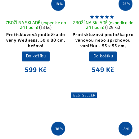
–18 %
–25 %
ZBOŽÍ NA SKLADĚ (expedice do
ZBOŽÍ NA SKLADĚ (expedice do
24 hodin)
(13 ks)
24 hodin)
(129 ks)
Protiskluzová podložka do
Protiskluzová podložka pro
vany Wellness, 50 x 80 cm,
vanovou nebo sprchovou
bežová
vaničku - 55 x 55 cm,
Do košíku
Do košíku
599 Kč
549 Kč
BESTSELLER
–38 %
–8 %