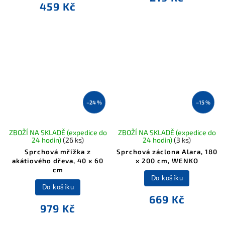
459 Kč
–24 %
–15 %
ZBOŽÍ NA SKLADĚ (expedice do
ZBOŽÍ NA SKLADĚ (expedice do
24 hodin)
(26 ks)
24 hodin)
(3 ks)
Sprchová mřížka z
Sprchová záclona Alara, 180
akátiového dřeva, 40 x 60
x 200 cm, WENKO
cm
Do košíku
Do košíku
669 Kč
979 Kč