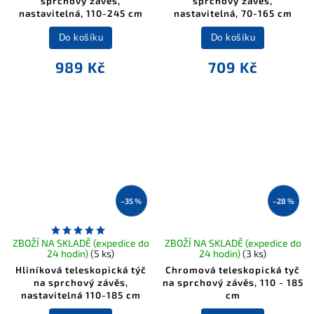
sprchový závěs,
sprchový závěs,
nastavitelná, 110-245 cm
nastavitelná, 70-165 cm
Do košíku
Do košíku
989 Kč
709 Kč
–35 %
–28 %
ZBOŽÍ NA SKLADĚ (expedice do
ZBOŽÍ NA SKLADĚ (expedice do
24 hodin)
(5 ks)
24 hodin)
(3 ks)
Hliníková teleskopická týč
Chromová teleskopická tyč
na sprchový závěs,
na sprchový závěs, 110 - 185
nastavitelná 110-185 cm
cm