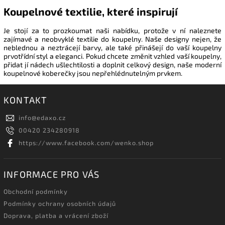
Koupelnové textilie, které inspirují
Je stojí za to prozkoumat naši nabídku, protože v ní naleznete
zajímavé a neobvyklé textilie do koupelny. Naše designy nejen, že
neblednou a neztrácejí barvy, ale také přinášejí do vaší koupelny
prvotřídní styl a eleganci. Pokud chcete změnit vzhled vaší koupelny,
přidat jí nádech ušlechtilosti a doplnit celkový design, naše moderní
koupelnové koberečky jsou nepřehlédnutelným prvkem.
KONTAKT
info
@
edaxo.cz
00420 234280918
https://www.facebook.com/wenko.shop
INFORMACE PRO VÁS
Obchodní podmínky
Podmínky ochrany osobních údajů
Doprava, platba a vrácení zboží