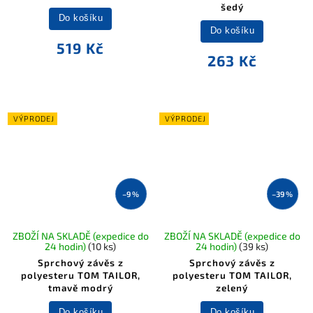
šedý
Do košíku
Do košíku
519 Kč
263 Kč
VÝPRODEJ
VÝPRODEJ
–9 %
–39 %
ZBOŽÍ NA SKLADĚ (expedice do
ZBOŽÍ NA SKLADĚ (expedice do
24 hodin)
(10 ks)
24 hodin)
(39 ks)
Sprchový závěs z
Sprchový závěs z
polyesteru TOM TAILOR,
polyesteru TOM TAILOR,
tmavě modrý
zelený
Do košíku
Do košíku