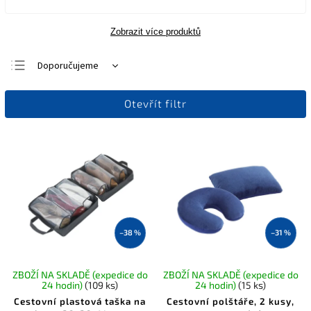
Zobrazit více produktů
Doporučujeme
Nejlevnější
Otevřít filtr
Nejdražší
Nejprodávanější
Abecedně
–38 %
–31 %
ZBOŽÍ NA SKLADĚ (expedice do
ZBOŽÍ NA SKLADĚ (expedice do
24 hodin)
(109 ks)
24 hodin)
(15 ks)
Cestovní plastová taška na
Cestovní polštáře, 2 kusy,