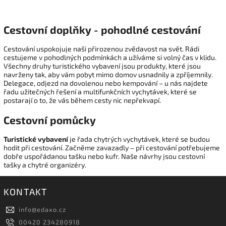
Cestovní doplňky - pohodlné cestování
Cestování uspokojuje naši přirozenou zvědavost na svět. Rádi
cestujeme v pohodlných podmínkách a užíváme si volný čas v klidu.
Všechny druhy turistického vybavení jsou produkty, které jsou
navrženy tak, aby vám pobyt mimo domov usnadnily a zpříjemnily.
Delegace, odjezd na dovolenou nebo kempování – u nás najdete
řadu užitečných řešení a multifunkčních vychytávek, které se
postarají o to, že vás během cesty nic nepřekvapí.
Cestovní pomůcky
Turistické vybavení
je řada chytrých vychytávek, které se budou
hodit při cestování. Začněme zavazadly – ​​při cestování potřebujeme
dobře uspořádanou tašku nebo kufr. Naše návrhy jsou cestovní
tašky a chytré organizéry.
KONTAKT
info
@
edaxo.cz
00420 234280918