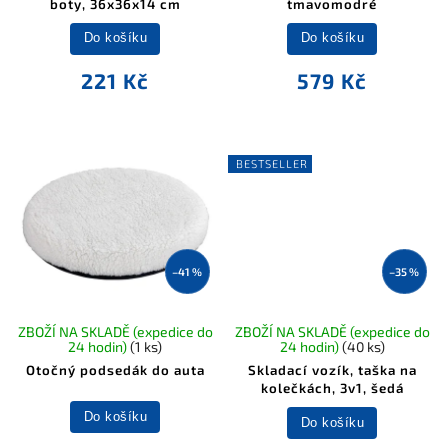
boty, 36x36x14 cm
tmavomodré
Do košíku
Do košíku
221 Kč
579 Kč
BESTSELLER
–41 %
–35 %
ZBOŽÍ NA SKLADĚ (expedice do
ZBOŽÍ NA SKLADĚ (expedice do
24 hodin)
(1 ks)
24 hodin)
(40 ks)
Otočný podsedák do auta
Skladací vozík, taška na
kolečkách, 3v1, šedá
Do košíku
Do košíku