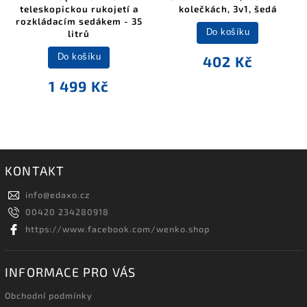
teleskopickou rukojetí a
kolečkách, 3v1, šedá
rozkládacím sedákem - 35
Do košíku
litrů
Do košíku
402 Kč
1 499 Kč
KONTAKT
info
@
edaxo.cz
00420 234280918
https://www.facebook.com/wenko.shop
INFORMACE PRO VÁS
Obchodní podmínky