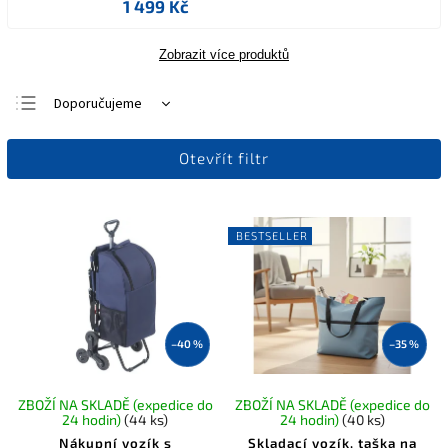
1 499 Kč
Zobrazit více produktů
Doporučujeme
Nejlevnější
Otevřít filtr
Nejdražší
Nejprodávanější
Abecedně
BESTSELLER
–40 %
–35 %
ZBOŽÍ NA SKLADĚ (expedice do
ZBOŽÍ NA SKLADĚ (expedice do
24 hodin)
(44 ks)
24 hodin)
(40 ks)
Nákupní vozík s
Skladací vozík, taška na