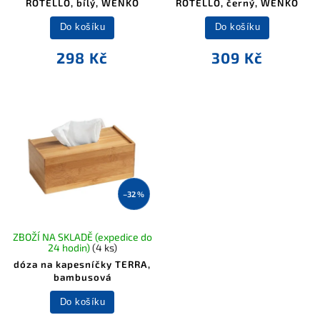
ROTELLO, bílý, WENKO
ROTELLO, černý, WENKO
Do košíku
Do košíku
298 Kč
309 Kč
–32 %
ZBOŽÍ NA SKLADĚ (expedice do
24 hodin)
(4 ks)
dóza na kapesníčky TERRA,
bambusová
Do košíku