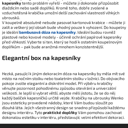
kapesníky
tento problém vyřeší - můžete ji dokonale přizpůsobit
dlaždicím nebo sadě doplňků. Kromě toho, dobře zvolené a
vzduchotěsná krabička umožní delší zachování vlastností vlhkých
ubrousků.
V koupelně absolutně nebude pasovat kartonová krabice - můžete ji
zalít a veškerý její obsah bude vhodný pouze k vyhození. Do koupelny
je ideální
bambusová dóza na kapesníky
. Ideální budou rovněž
plastové nebo kovové modely - účinně ochrání papírové kapesníky
před vlhkostí. Vyberte si ten, který se hodí k ostatním koupelnovým
doplňkům – pak bude aranžmá mnohem konzistentnější.
Elegantní box na kapesníky
Hezká, pasující k jiným dekoracím dóza na kapesníky by měla mít své
místo na nočním stolku nebo toaletním stolku v ložnici. Do obývacího
pokoje zvolte elegantní a diskrétní model. Při výběru krabičky
věnujte pozornost pohodlnému způsobu otevírání a univerzální
velikosti. Je lepší si vybrat větší, abyste měli jistotu, že se do něj
každý balíček kapesníčků určitě vejde. Krabičky na ubrousky Wenko
jsou esteticky provedené nádoby, které Vám budou sloužit po
dlouhá léta. Jejich všestranný design se snadno přizpůsobí každému
designu interiéru. Tyto
praktické doplňky
Vám pomohou zachovat
dokonalou estetiku v interiéru, představujíc velmi efektivní dekoraci.