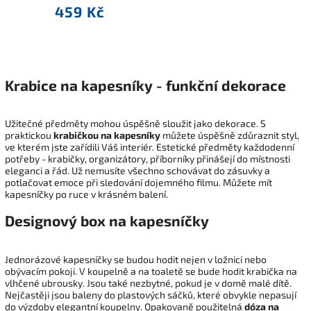
459 Kč
Krabice na kapesníky - funkční dekorace
Užitečné předměty mohou úspěšně sloužit jako dekorace. S
praktickou
krabičkou na kapesníky
můžete úspěšně zdůraznit styl,
ve kterém jste zařídili Váš interiér. Estetické předměty každodenní
potřeby - krabičky, organizátory, příborníky přinášejí do místnosti
eleganci a řád. Už nemusíte všechno schovávat do zásuvky a
potlačovat emoce při sledování dojemného filmu. Můžete mít
kapesníčky po ruce v krásném balení.
Designový box na kapesníčky
Jednorázové kapesníčky se budou hodit nejen v ložnici nebo
obývacím pokoji. V koupelně a na toaletě se bude hodit krabička na
vlhčené ubrousky. Jsou také nezbytné, pokud je v domě malé dítě.
Nejčastěji jsou baleny do plastových sáčků, které obvykle nepasují
do výzdoby elegantní koupelny. Opakovaně použitelná
dóza na