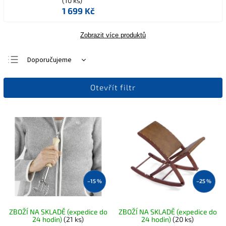
(10 ks)
1 699 Kč
Zobrazit více produktů
Doporučujeme
Nejlevnější
Otevřít filtr
Nejdražší
Nejprodávanější
Abecedně
–15 %
–25 %
ZBOŽÍ NA SKLADĚ (expedice do
ZBOŽÍ NA SKLADĚ (expedice do
24 hodin)
(21 ks)
24 hodin)
(20 ks)