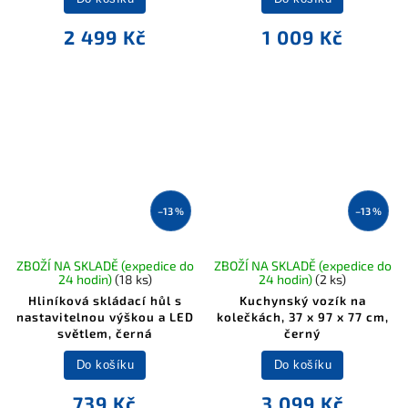
2 499 Kč
1 009 Kč
–13 %
–13 %
ZBOŽÍ NA SKLADĚ (expedice do
ZBOŽÍ NA SKLADĚ (expedice do
24 hodin)
(18 ks)
24 hodin)
(2 ks)
Hliníková skládací hůl s
Kuchynský vozík na
nastavitelnou výškou a LED
kolečkách, 37 x 97 x 77 cm,
světlem, černá
černý
Do košíku
Do košíku
739 Kč
3 099 Kč