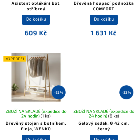
Asistent oblékání bot,
Dřevěná houpací podnožka
stříbrný
COMFORT
Do košíku
Do košíku
609 Kč
1 631 Kč
VÝPRODEJ
–32 %
–22 %
ZBOŽÍ NA SKLADĚ (expedice do
ZBOŽÍ NA SKLADĚ (expedice do
24 hodin)
(1 ks)
24 hodin)
(8 ks)
Dřevěný stojan s botníkem,
Gelový sedák, Ø 42 cm,
Finja, WENKO
černý
Do košíku
Do košíku