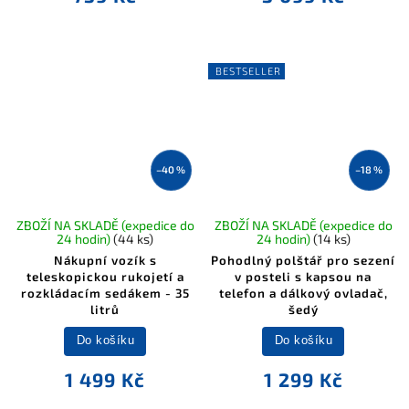
BESTSELLER
–40 %
–18 %
ZBOŽÍ NA SKLADĚ (expedice do
ZBOŽÍ NA SKLADĚ (expedice do
24 hodin)
(44 ks)
24 hodin)
(14 ks)
Nákupní vozík s
Pohodlný polštář pro sezení
teleskopickou rukojetí a
v posteli s kapsou na
rozkládacím sedákem - 35
telefon a dálkový ovladač,
litrů
šedý
Do košíku
Do košíku
1 499 Kč
1 299 Kč