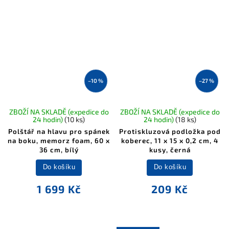
–10 %
–27 %
ZBOŽÍ NA SKLADĚ (expedice do
ZBOŽÍ NA SKLADĚ (expedice do
24 hodin)
(10 ks)
24 hodin)
(18 ks)
Polštář na hlavu pro spánek
Protiskluzová podložka pod
na boku, memorz foam, 60 x
koberec, 11 x 15 x 0,2 cm, 4
36 cm, bílý
kusy, černá
Do košíku
Do košíku
1 699 Kč
209 Kč