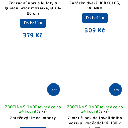
Zahradní ubrus kulatý s
Zarážka dveří HERKULES,
gumou, vzor mozaika, Ø 70-
WENKO
86 cm
Do košíku
Do košíku
309 Kč
379 Kč
–8 %
–6 %
ZBOŽÍ NA SKLADĚ (expedice do
ZBOŽÍ NA SKLADĚ (expedice do
24 hodin)
(9 ks)
24 hodin)
(9 ks)
Zátěžový límec, modrý
Zimní fusak do invalidního
vozíku, voděodolný, 130 x