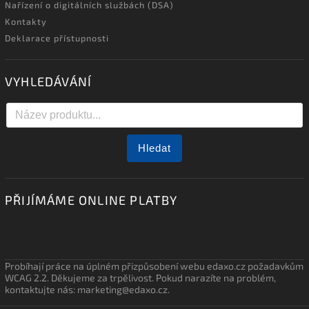
Nařízení o digitálních službách (DSA)
Kontakty
Deklarace přístupnosti
VYHLEDÁVÁNÍ
Hledat
PŘIJÍMÁME ONLINE PLATBY
Probíhají práce na úplném přizpůsobení webu edaxo.cz požadavkům
WCAG 2.2. Děkujeme za trpělivost. Pokud narazíte na problém,
kontaktujte nás: marketing@edaxo.cz.