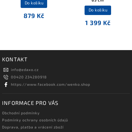
65 cm
Do košíku
Do košíku
879 Kč
1 399 Kč
KONTAKT
info
@
edaxo.cz
00420 234280918
https://www.facebook.com/wenko.shop
INFORMACE PRO VÁS
Obchodní podmínky
Podmínky ochrany osobních údajů
Doprava, platba a vrácení zboží