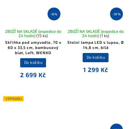
–6 %
–31 %
ZBOŽÍ NA SKLADĚ (expedice do
ZBOŽÍ NA SKLADĚ (expedice do
24 hodin)
(15 ks)
24 hodin)
(1 ks)
Skříňka pod umyvadlo, 70 x
Stolní lampa LED s lupou, Ø
60 x 33,5 cm, bambusový
14,8 cm, bílá
blat, Loft, WENKO
Do košíku
Do košíku
1 299 Kč
2 699 Kč
VÝPRODEJ