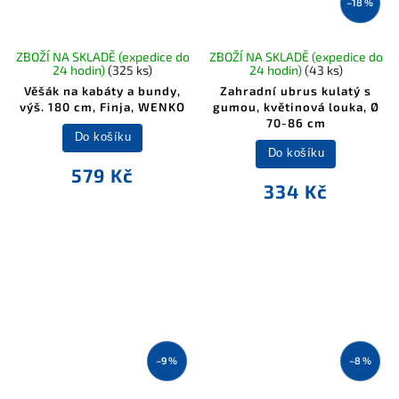
–18 %
ZBOŽÍ NA SKLADĚ (expedice do
ZBOŽÍ NA SKLADĚ (expedice do
24 hodin)
(325 ks)
24 hodin)
(43 ks)
Věšák na kabáty a bundy,
Zahradní ubrus kulatý s
výš. 180 cm, Finja, WENKO
gumou, květinová louka, Ø
70-86 cm
Do košíku
Do košíku
579 Kč
334 Kč
–9 %
–8 %