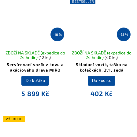
BESTSELLER
–10 %
–35 %
ZBOŽÍ NA SKLADĚ (expedice do
ZBOŽÍ NA SKLADĚ (expedice do
24 hodin)
(12 ks)
24 hodin)
(40 ks)
Servírovací vozík z kovu a
Skladací vozík, taška na
akáciového dřeva MIRO
kolečkách, 3v1, šedá
Do košíku
Do košíku
5 899 Kč
402 Kč
VÝPRODEJ