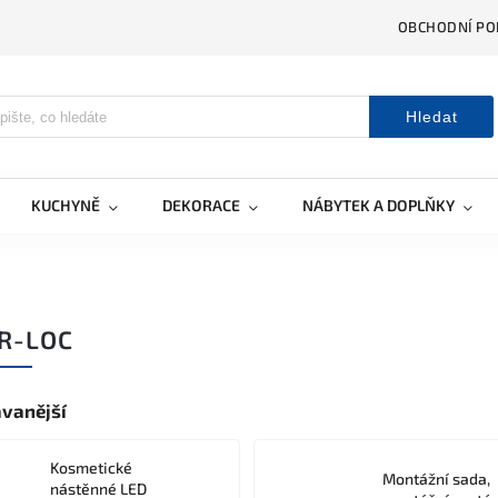
OBCHODNÍ PO
Hledat
KUCHYNĚ
DEKORACE
NÁBYTEK A DOPLŇKY
R-LOC
vanější
Kosmetické
Montážní sada,
nástěnné LED