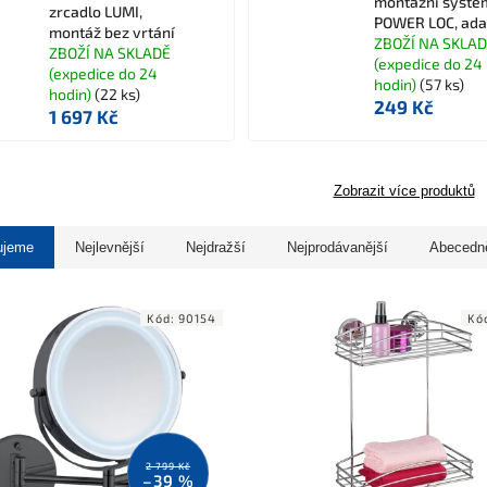
montážní systé
zrcadlo LUMI,
POWER LOC, ada
montáž bez vrtání
ZBOŽÍ NA SKLA
ZBOŽÍ NA SKLADĚ
(expedice do 24
(expedice do 24
hodin)
(57 ks)
hodin)
(22 ks)
249 Kč
1 697 Kč
Zobrazit více produktů
ujeme
Nejlevnější
Nejdražší
Nejprodávanější
Abecedn
Kód:
90154
Kó
2 799 Kč
–39 %