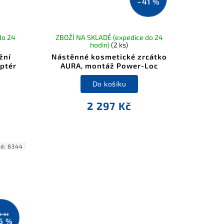
–41 %
do 24
ZBOŽÍ NA SKLADĚ (expedice do 24
hodin)
(2 ks)
žní
Nástěnné kosmetické zrcátko
ptér
AURA, montáž Power-Loc
Do košíku
2 297 Kč
ód:
8344
9 Kč
6 %