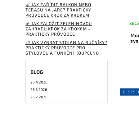
🌿 JAK ZAŘÍDIT BALKON NEBO
TERASU NA JAŘE? PRAKTICKÝ
PRŮVODCE KROK ZA KROKEM
ZBOŽ
🌱 JAK ZALOŽIT ZELENINOVOU
ZAHRADU KROK ZA KROKEM –
PRAKTICKÝ PRŮVODCE
Mon
sys
🛁 JAK VYBRAT STOJAN NA RUČNÍKY?
PRAKTICKÝ PRŮVODCE PRO
STYLOVOU A FUNKČNÍ KOUPELNU
BLOG
26.4.2026
26.3.2026
BESTSE
26.2.2026