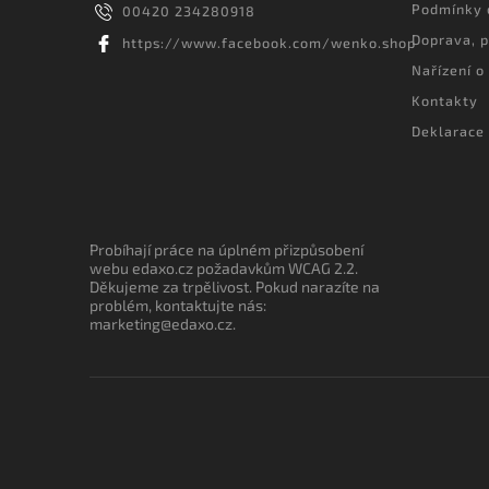
Podmínky 
00420 234280918
Doprava, p
https://www.facebook.com/wenko.shop
Nařízení o
Kontakty
Deklarace 
Probíhají práce na úplném přizpůsobení
webu edaxo.cz požadavkům WCAG 2.2.
Děkujeme za trpělivost. Pokud narazíte na
problém, kontaktujte nás:
marketing@edaxo.cz.