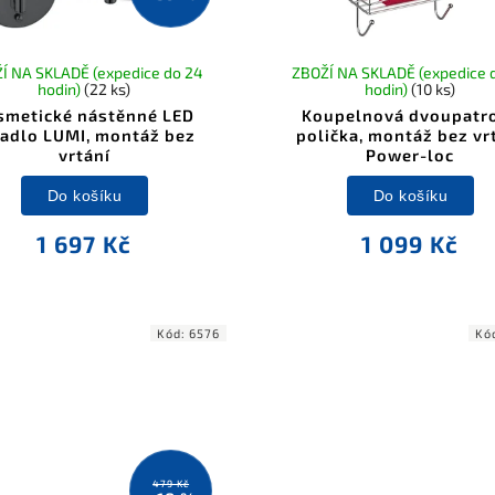
Í NA SKLADĚ (expedice do 24
ZBOŽÍ NA SKLADĚ (expedice 
hodin)
(22 ks)
hodin)
(10 ks)
smetické nástěnné LED
Koupelnová dvoupatr
cadlo LUMI, montáž bez
polička, montáž bez vr
vrtání
Power-loc
Do košíku
Do košíku
1 697 Kč
1 099 Kč
Kód:
6576
Kó
479 Kč