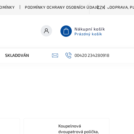
DMÍNKY
PODMÍNKY OCHRANY OSOBNÍCH ÚDAJŮ
DOPRAVA, PL
CZK
Nákupní košík
Prázdný košík
SKLADOVÁNÍ A ČIŠTĚNÍ
PŘÍSLUŠENSTVÍ
00420 234280918
ŠATNÍK
Koupelnová
dvoupatrová polička,