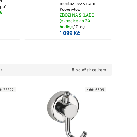
m
montáž bez vrtání
ptér
Power-loc
DĚ
ZBOŽÍ NA SKLADĚ
(expedice do 24
hodin)
(10 ks)
1 099 Kč
8
položek celkem
ě
d:
33322
Kód:
6609