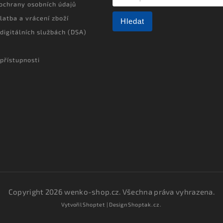
ochrany osobních údajů
latba a vrácení zboží
Hledat
 digitálních službách (DSA)
přístupnosti
Copyright 2026
wenko-shop.cz
. Všechna práva vyhrazena.
Vytvořil
Shoptet
| Design
Shoptak.cz.