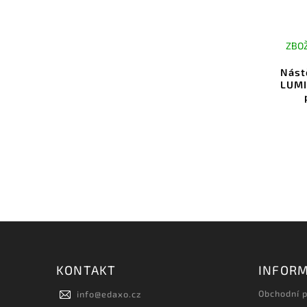
ZBOŽ
Nást
LUMI
KONTAKT
INFORM
Obchodní 
info
@
edaxo.cz