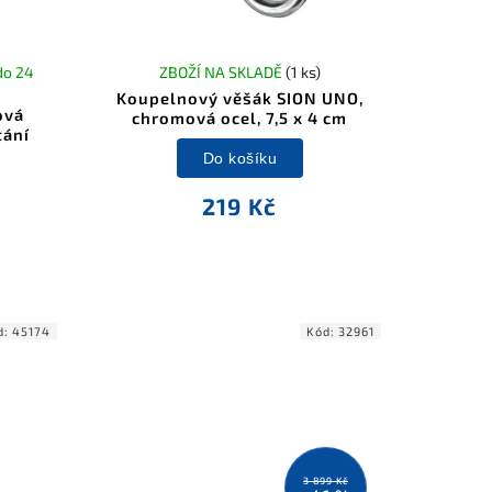
do 24
ZBOŽÍ NA SKLADĚ
(1 ks)
Koupelnový věšák SION UNO,
ová
chromová ocel, 7,5 x 4 cm
tání
Do košíku
219 Kč
d:
45174
Kód:
32961
3 899 Kč