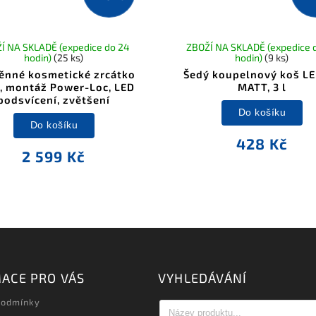
Í NA SKLADĚ (expedice do 24
ZBOŽÍ NA SKLADĚ (expedice 
hodin)
(25 ks)
hodin)
(9 ks)
ěnné kosmetické zrcátko
Šedý koupelnový koš L
, montáž Power-Loc, LED
MATT, 3 l
podsvícení, zvětšení
Do košíku
Do košíku
428 Kč
2 599 Kč
ACE PRO VÁS
VYHLEDÁVÁNÍ
podmínky