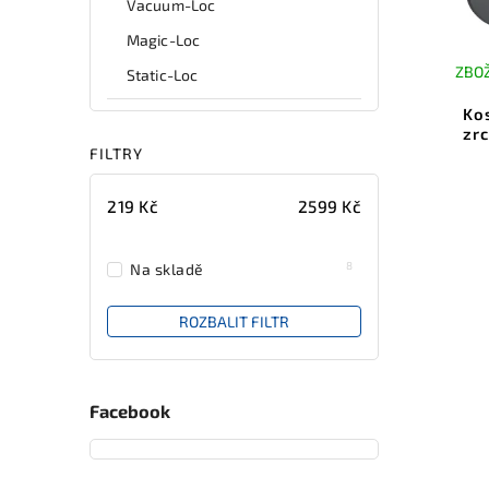
Vacuum-Loc
Magic-Loc
ZBOŽ
Static-Loc
Ko
zr
FILTRY
219
Kč
2599
Kč
8
Na skladě
ROZBALIT FILTR
Facebook