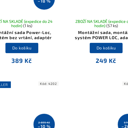
–18 %
Í NA SKLADĚ (expedice do 24
ZBOŽÍ NA SKLADĚ (expedice 
hodin)
(1 ks)
hodin)
(57 ks)
tážní sada Power-Loc,
Montážní sada, montá
tém bez vrtání, adaptér
systém POWER LOC, ada
Do košíku
Do košíku
389 Kč
249 Kč
Kód:
4202
K
LLER
2 899 Kč
57
–10 %
–2