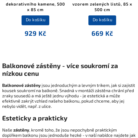
dekorativního kamene, 500
vzorem zelených listů, 85 x
x 85 cm
500 cm
Do košíku
Do košíku
929 Kč
669 Kč
Balkonové zástěny - více soukromí za
nízkou cenu
Balkonové zástěny
jsou jednoduchým a levným trikem, jak si zajistit
kousek soukromí na balkoně. Snadná v montáži zástěna chrání před
zraky sousedů a má ještě jednu výhodu - je estetická a může
efektivně zakrýt vzhled našeho balkonu, pokud chceme, aby jej
nebylo vidět, např. z ulice.
Esteticky a prakticky
Naše
zástěny
, kromě toho, že jsou nepochybně praktickým
doplňkem balkonu jsou jednoduše hezké - v naší nabídce najdete jak