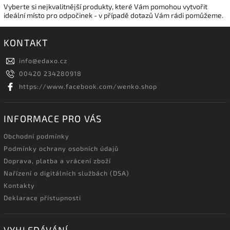
Vyberte si nejkvalitnější produkty, které Vám pomohou vytvořit
ideální místo pro odpočinek - v případě dotazů Vám rádi pomůžeme.
KONTAKT
info
@
edaxo.cz
00420 234280918
https://www.facebook.com/wenko.shop
INFORMACE PRO VÁS
Obchodní podmínky
Podmínky ochrany osobních údajů
Doprava, platba a vrácení zboží
Nařízení o digitálních službách (DSA)
Kontakty
Deklarace přístupnosti