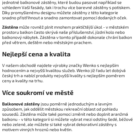
jednotné balkonové zástěny, které budou pasovat například se
vzhledem Vaší fasády, tak i trochu více barevné zástěny s potiskem.
Díky promyšlenému designu můžete zástěny z této kategorie
snadno přistřihnout a snadno zamontovat pomocí dodaných oček.
Zástěna
může rovněž plnit mnohem praktičtější úkol - v městském
prostoru balkon často skrývá naše příslušenství, jízdní kolo nebo
balkonový nábytek. Zástěna v tomto případě dokonale chrání balkon
před větrem, deštěm nebo městským prachem.
Nejlepší cena a kvalita
V našem obchodě najdete výrobky značky Wenko s nejlepším
hodnocením a nejvyšší kvalitou služeb. Wenko již řadu let dobývá
český trh a nabízí produkty nejvyšší kvality s nejlepším poměrem
ceny a kvality na trhu.
Více soukromí ve městě
Balkonové zástěny
jsou poměrně jednoduchým a levným
způsobem, jak oddělit městskou rekreační oblast od pohledu
sousedů. Zástěna může také pomoci změnit nebo doplnit aranžmá
balkonu - v této kategorii si můžete vybrat mezi odstíny šedé, béžové
nebo zelené, ale můžete si také vybrat dekorativní zástěny s
motivem vinných hroznů nebo květin.