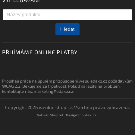
VYHLEDÁVÁNÍ
Hledat
PŘIJÍMÁME ONLINE PLATBY
Probíhají práce na úplném přizpůsobení webu edaxo.cz požadavkům
WCAG 2.2. Děkujeme za trpělivost. Pokud narazíte na problém,
kontaktujte nás: marketing@edaxo.cz.
Copyright 2026
wenko-shop.cz
. Všechna práva vyhrazena.
Vytvořil
Shoptet
| Design
Shoptak.cz.