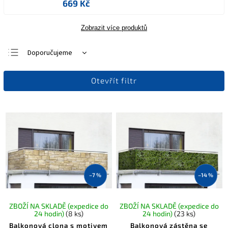
669 Kč
Zobrazit více produktů
Doporučujeme
Nejlevnější
Otevřít filtr
Nejdražší
Nejprodávanější
Abecedně
–7 %
–14 %
ZBOŽÍ NA SKLADĚ (expedice do
ZBOŽÍ NA SKLADĚ (expedice do
24 hodin)
(8 ks)
24 hodin)
(23 ks)
Balkonová clona s motivem
Balkonová zástěna se