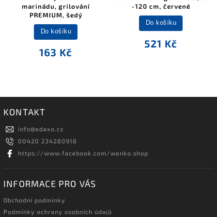
marinádu, grilování
-120 cm, červené
PREMIUM, šedý
Do košíku
Do košíku
521 Kč
163 Kč
KONTAKT
info
@
edaxo.cz
00420 234280918
https://www.facebook.com/wenko.shop
INFORMACE PRO VÁS
Obchodní podmínky
Podmínky ochrany osobních údajů