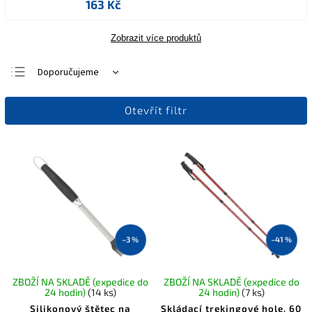
163 Kč
Zobrazit více produktů
Doporučujeme
Nejlevnější
Otevřít filtr
Nejdražší
Nejprodávanější
Abecedně
–3 %
–41 %
ZBOŽÍ NA SKLADĚ (expedice do
ZBOŽÍ NA SKLADĚ (expedice do
24 hodin)
(14 ks)
24 hodin)
(7 ks)
Silikonový štětec na
Skládací trekingové hole, 60