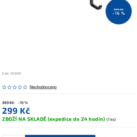
359 Kč
–16 %
Kód:
50899
Neohodnoceno
359 Kč
–16 %
299 Kč
ZBOŽÍ NA SKLADĚ (expedice do 24 hodin)
(1 ks)