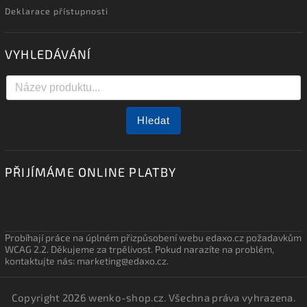
Deklarace přístupnosti
VYHLEDÁVÁNÍ
Hledat
PŘIJÍMÁME ONLINE PLATBY
Probíhají práce na úplném přizpůsobení webu edaxo.cz požadavkům
WCAG 2.2. Děkujeme za trpělivost. Pokud narazíte na problém,
kontaktujte nás: marketing@edaxo.cz.
Copyright 2026
wenko-shop.cz
. Všechna práva vyhrazena.