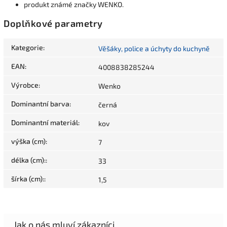
produkt známé značky WENKO.
Doplňkové parametry
Kategorie
:
Věšáky, police a úchyty do kuchyně
EAN
:
4008838285244
Výrobce
:
Wenko
Dominantní barva
:
černá
Dominantní materiál
:
kov
výška (cm)
:
7
délka (cm):
:
33
šírka (cm):
:
1,5