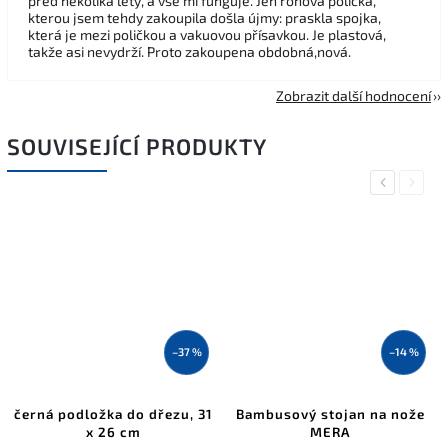
před několika lety, a vše mi funguje. Jen rohová polička,
kterou jsem tehdy zakoupila došla újmy: praskla spojka,
která je mezi poličkou a vakuovou přísavkou. Je plastová,
takže asi nevydrží. Proto zakoupena obdobná,nová.
Zobrazit další hodnocení
SOUVISEJÍCÍ PRODUKTY
Previous
Next
–37 %
–14 %
černá podložka do dřezu, 31
Bambusový stojan na nože
x 26 cm
MERA