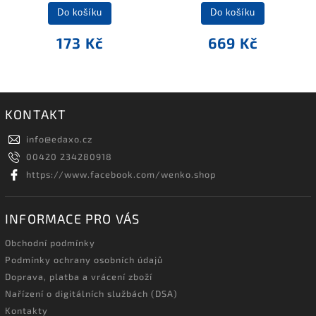
Do košíku
Do košíku
173 Kč
669 Kč
KONTAKT
info
@
edaxo.cz
00420 234280918
https://www.facebook.com/wenko.shop
INFORMACE PRO VÁS
Obchodní podmínky
Podmínky ochrany osobních údajů
Doprava, platba a vrácení zboží
Nařízení o digitálních službách (DSA)
Kontakty