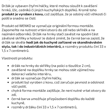
Držák je vybaven čtyřmi háčky, které mohou sloužit k zavěšení
hrnků, lžic, cedníků či jiných kuchyňských doplňků. Kromě toho
produkt je vyroben z kovu,
což zajišťuje, že je odolný vůči vlhkosti či
polití a snadno se čistí.
Produkt od WENKO se vyznačuje originální formou montáže.
Zapomeňte na nutnost vrtání otvorů do zdí nebo skříněk a na
najímání odborníků. Držák na hrnky stačí zavěsit na spodní část
závěsné skříňky a hotovo! Je dobré zmínit, že černá barva zajistí, že
držák se skvěle
hodí jak do kuchyně zařízené ve skandinávském
stylu, tak i do industriálních interiérů,
a rozměry produktu činí 33 x
1,5 x 7 centimetrů.
Vlastnosti produktu:
držák na hrnky do skříňky (na polici o tloušťce 2 cm),
zavěšené na doplňku hrnky se mohou stát výjimečnou
dekorací vašeho interiéru,
držák se vyznačuje čtyřmi háčky,
produkt byl vyroben z kovu, což zaručuje pevnost a odolnost
vůči polití,
chytrá forma montáže zajišťuje, že není nutné vrtat otvory do
zdí,
černá barva umožňuje přizpůsobení doplňku do každé
kuchyně,
rozměry držáku činí 33 x 1,5 x 7 centimetrů,