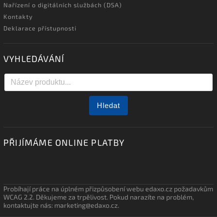
Nařízení o digitálních službách (DSA)
Kontakty
Deklarace přístupnosti
VYHLEDÁVÁNÍ
Hledat
PŘIJÍMÁME ONLINE PLATBY
Probíhají práce na úplném přizpůsobení webu edaxo.cz požadavkům
WCAG 2.2. Děkujeme za trpělivost. Pokud narazíte na problém,
kontaktujte nás: marketing@edaxo.cz.