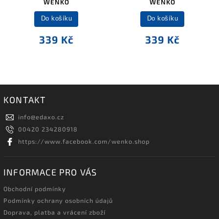
WENKO
WENKO
Do košíku
Do košíku
339 Kč
339 Kč
KONTAKT
info
@
edaxo.cz
00420 234280918
https://www.facebook.com/wenko.shop
INFORMACE PRO VÁS
Obchodní podmínky
Podmínky ochrany osobních údajů
Doprava, platba a vrácení zboží