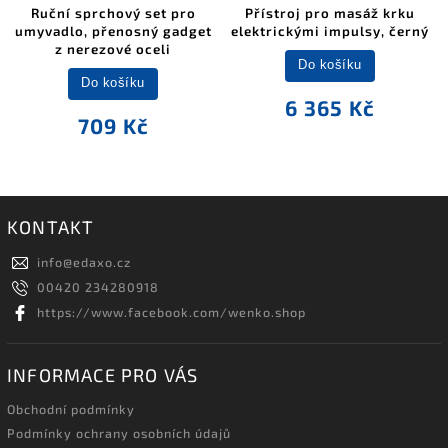
Ruční sprchový set pro
Přístroj pro masáž krku
umyvadlo, přenosný gadget
elektrickými impulsy, černý
z nerezové oceli
Do košíku
Do košíku
6 365 Kč
709 Kč
KONTAKT
info
@
edaxo.cz
00420 234280918
https://www.facebook.com/wenko.shop
INFORMACE PRO VÁS
Obchodní podmínky
Podmínky ochrany osobních údajů