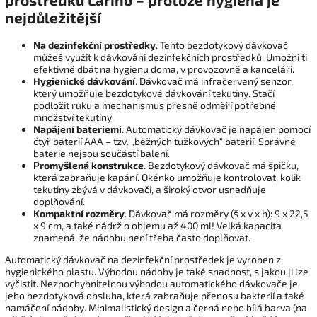
nejdůležitější
Na dezinfekční prostředky
. Tento bezdotykový dávkovač
můžeš využít k dávkování dezinfekčních prostředků. Umožní ti
efektivně dbát na hygienu doma, v provozovně a kanceláři.
Hygienické dávkování
. Dávkovač má infračervený senzor,
který umožňuje bezdotykové dávkování tekutiny. Stačí
podložit ruku a mechanismus přesně odměří potřebné
množství tekutiny.
Napájení bateriemi
. Automatický dávkovač je napájen pomocí
čtyř baterií AAA – tzv. „běžných tužkových“ baterií. Správné
baterie nejsou součástí balení.
Promyšlená konstrukce
. Bezdotykový dávkovač má špičku,
která zabraňuje kapání. Okénko umožňuje kontrolovat, kolik
tekutiny zbývá v dávkovači, a široký otvor usnadňuje
doplňování.
Kompaktní rozměry
. Dávkovač má rozměry (š x v x h): 9 x 22,5
x 9 cm, a také nádrž o objemu až 400 ml! Velká kapacita
znamená, že nádobu není třeba často doplňovat.
Automatický dávkovač na dezinfekční prostředek je vyroben z
hygienického plastu. Výhodou nádoby je také snadnost, s jakou ji lze
vyčistit. Nezpochybnitelnou výhodou automatického dávkovače je
jeho bezdotyková obsluha, která zabraňuje přenosu bakterií a také
namáčení nádoby. Minimalistický design a černá nebo bílá barva (na