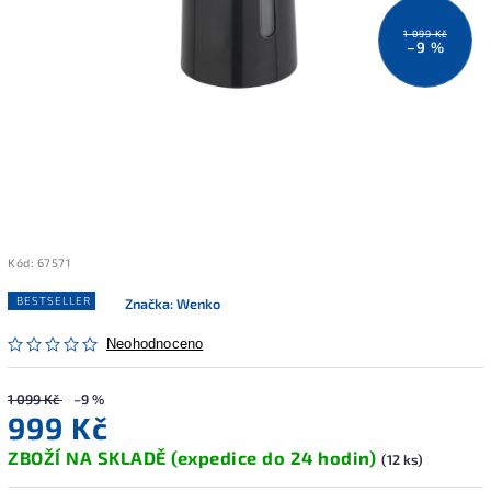
1 099 Kč
–9 %
Kód:
67571
BESTSELLER
Značka:
Wenko
Neohodnoceno
1 099 Kč
–9 %
999 Kč
ZBOŽÍ NA SKLADĚ (expedice do 24 hodin)
(12 ks)