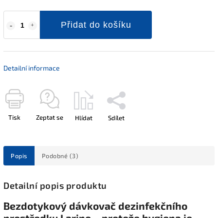
Přidat do košíku
Detailní informace
Tisk
Zeptat se
Hlídat
Sdílet
Popis
Podobné (3)
Detailní popis produktu
Bezdotykový dávkovač dezinfekčního
prostředku Larino – protože hygiena je