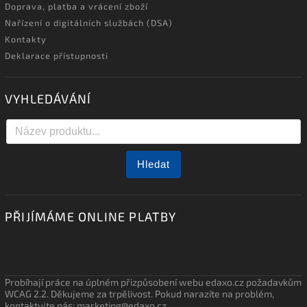
Doprava, platba a vrácení zboží
Nařízení o digitálních službách (DSA)
Kontakty
Deklarace přístupnosti
VYHLEDÁVÁNÍ
Hledat
PŘIJÍMÁME ONLINE PLATBY
Probíhají práce na úplném přizpůsobení webu edaxo.cz požadavkům
WCAG 2.2. Děkujeme za trpělivost. Pokud narazíte na problém,
kontaktujte nás: marketing@edaxo.cz.