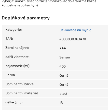
výběr) ti umožní snadno začlenit dávkovač do aranžmá každé
koupelny nebo kuchyně.
Doplňkové parametry
Kategorie
:
Dávkovače na mýdlo
EAN
:
4008838363478
Zdroj napájení
:
AAA
další vlastnosti
:
Sensor
pojemność (ml)
:
400
Barva
:
černá
Dominantní barva
:
černá
Dominantní materiál
:
plast
délka (cm):
:
13