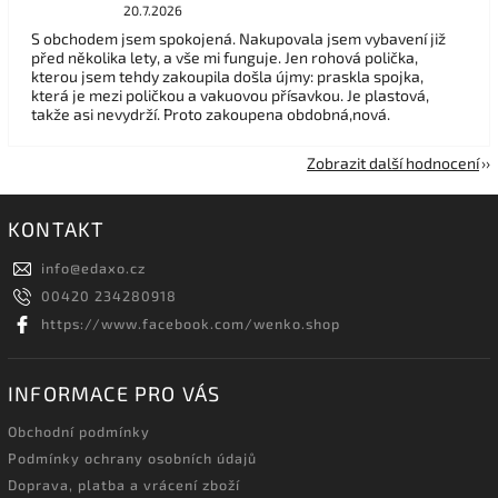
20.7.2026
S obchodem jsem spokojená. Nakupovala jsem vybavení již
před několika lety, a vše mi funguje. Jen rohová polička,
kterou jsem tehdy zakoupila došla újmy: praskla spojka,
která je mezi poličkou a vakuovou přísavkou. Je plastová,
takže asi nevydrží. Proto zakoupena obdobná,nová.
Zobrazit další hodnocení
KONTAKT
info
@
edaxo.cz
00420 234280918
https://www.facebook.com/wenko.shop
INFORMACE PRO VÁS
Obchodní podmínky
Podmínky ochrany osobních údajů
Doprava, platba a vrácení zboží