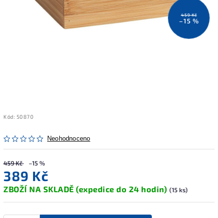
459 Kč
–15 %
Kód:
50870
Neohodnoceno
459 Kč
–15 %
389 Kč
ZBOŽÍ NA SKLADĚ (expedice do 24 hodin)
(15 ks)