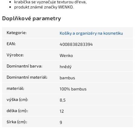
krabička se vyznačuje texturou dřeva,
produkt známé značky WENKO.
Doplňkové parametry
Kategorie
:
Košíky a organizéry na kosmetiku
EAN
:
4008838283394
Výrobce
:
Wenko
Dominantní barva
:
hnědý
Dominantní materiál
:
bambus
materiál
:
100% bambus
výška (cm)
:
8,5
délka (cm):
:
12
šírka (cm):
:
9