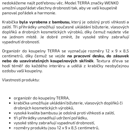
nedokážeme najít potřebnou věc. Model TERRA značky WENKO
umožní uspořádat všechny drobnosti tak, aby ve vaší koupelně
panoval pořádek a harmonie.
Krabička
byla vyrobena z bambusu,
který je odolný proti vlhkosti a
zalití. Tři přihrádky umožňují současné ukládání bižuterie, vlasových
doplňků a drobných kosmetických výrobků, díky čemuž najdete vše
na jednom místě. Je dobré zmínit, že vysoké stěny zabraňují
vypadnutí drobností.
Organizér do koupelny TERRA se vyznačuje rozměry 12 x 9 x 8,5
centimetrů, díky čemuž se vejde
na pracovní desku, do zásuvek
nebo do uzavíratelných koupelnových skříněk
. Textura dřeva se
hodí téměř do každého interiéru a udělá z krabičky neobyčejnou
ozdobu vaší koupelny.
Vlastnosti produktu:
organizér do koupelny TERRA,
krabička umožňuje ukládání bižuterie, vlasových doplňků či
drobných kosmetických výrobků,
vysoká kvalita bambusu je odolná proti vlhkosti a zalití,
tři přihrádky usnadňují udržení pořádku,
vysoké stěny zabraňují vypadnutí drobností,
rozměry produktu jsou 12 x 9 x 8,5 centimetrů,