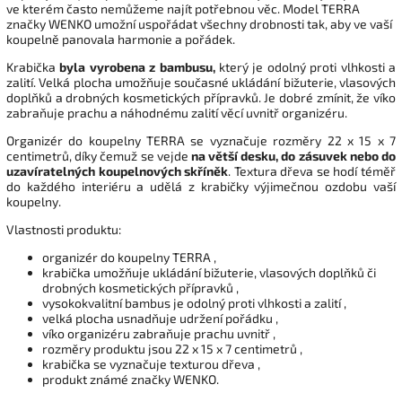
ve kterém často nemůžeme najít potřebnou věc. Model TERRA
značky WENKO umožní uspořádat všechny drobnosti tak, aby ve vaší
koupelně panovala harmonie a pořádek.
Krabička
byla vyrobena z bambusu,
který je odolný proti vlhkosti a
zalití. Velká plocha umožňuje současné ukládání bižuterie, vlasových
doplňků a drobných kosmetických přípravků. Je dobré zmínit, že víko
zabraňuje prachu a náhodnému zalití věcí uvnitř organizéru.
Organizér do koupelny TERRA se vyznačuje rozměry 22 x 15 x 7
centimetrů, díky čemuž se vejde
na větší desku, do zásuvek nebo do
uzavíratelných koupelnových skříněk
. Textura dřeva se hodí téměř
do každého interiéru a udělá z krabičky výjimečnou ozdobu vaší
koupelny.
Vlastnosti produktu:
organizér do koupelny TERRA ,
krabička umožňuje ukládání bižuterie, vlasových doplňků či
drobných kosmetických přípravků ,
vysokokvalitní bambus je odolný proti vlhkosti a zalití ,
velká plocha usnadňuje udržení pořádku ,
víko organizéru zabraňuje prachu uvnitř ,
rozměry produktu jsou 22 x 15 x 7 centimetrů ,
krabička se vyznačuje texturou dřeva ,
produkt známé značky WENKO.