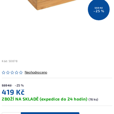
559 Kč
–25 %
Kód:
50878
Neohodnoceno
559 Kč
–25 %
419 Kč
ZBOŽÍ NA SKLADĚ (expedice do 24 hodin)
(16 ks)