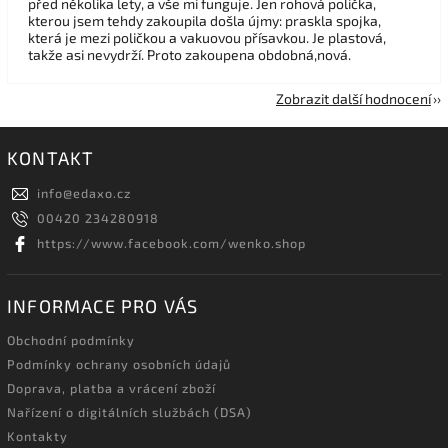
před několika lety, a vše mi funguje. Jen rohová polička,
kterou jsem tehdy zakoupila došla újmy: praskla spojka,
která je mezi poličkou a vakuovou přísavkou. Je plastová,
takže asi nevydrží. Proto zakoupena obdobná,nová.
Zobrazit další hodnocení
KONTAKT
info
@
edaxo.cz
00420 234280918
https://www.facebook.com/wenko.shop
INFORMACE PRO VÁS
Obchodní podmínky
Podmínky ochrany osobních údajů
Doprava, platba a vrácení zboží
Nařízení o digitálních službách (DSA)
Kontakty