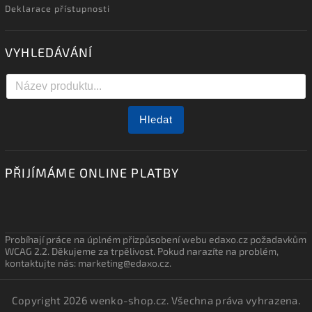
Deklarace přístupnosti
VYHLEDÁVÁNÍ
Hledat
PŘIJÍMÁME ONLINE PLATBY
Probíhají práce na úplném přizpůsobení webu edaxo.cz požadavkům
WCAG 2.2. Děkujeme za trpělivost. Pokud narazíte na problém,
kontaktujte nás: marketing@edaxo.cz.
Copyright 2026
wenko-shop.cz
. Všechna práva vyhrazena.