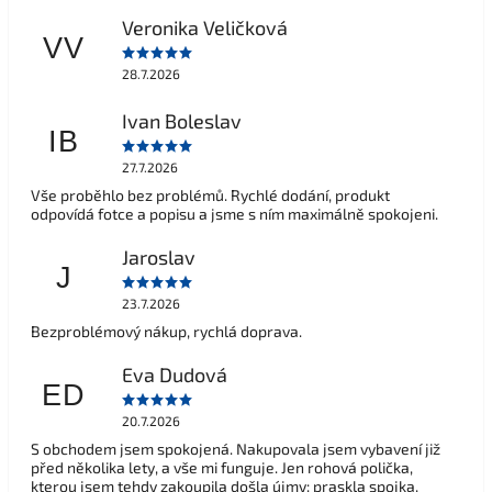
Veronika Veličková
VV
28.7.2026
Ivan Boleslav
IB
27.7.2026
Vše proběhlo bez problémů. Rychlé dodání, produkt
odpovídá fotce a popisu a jsme s ním maximálně spokojeni.
Jaroslav
J
23.7.2026
Bezproblémový nákup, rychlá doprava.
Eva Dudová
ED
20.7.2026
S obchodem jsem spokojená. Nakupovala jsem vybavení již
před několika lety, a vše mi funguje. Jen rohová polička,
kterou jsem tehdy zakoupila došla újmy: praskla spojka,