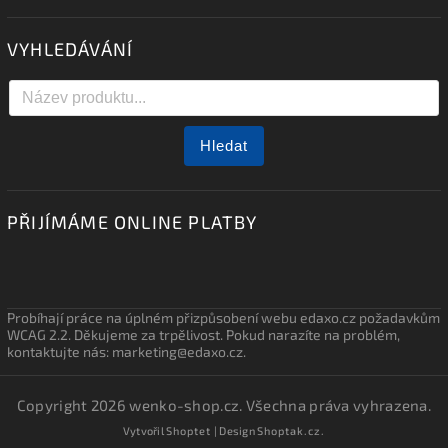
VYHLEDÁVÁNÍ
Hledat
PŘIJÍMÁME ONLINE PLATBY
Probíhají práce na úplném přizpůsobení webu edaxo.cz požadavkům
WCAG 2.2. Děkujeme za trpělivost. Pokud narazíte na problém,
kontaktujte nás: marketing@edaxo.cz.
Copyright 2026
wenko-shop.cz
. Všechna práva vyhrazena.
Vytvořil
Shoptet
| Design
Shoptak.cz.