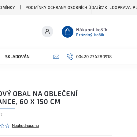
DMÍNKY
PODMÍNKY OCHRANY OSOBNÍCH ÚDAJŮ
DOPRAVA, PL
CZK
Nákupní košík
Prázdný košík
SKLADOVÁNÍ A ČIŠTĚNÍ
PŘÍSLUŠENSTVÍ
00420 234280918
ŠATNÍK
OVÝ OBAL NA OBLEČENÍ
NCE, 60 X 150 CM
87
Neohodnoceno