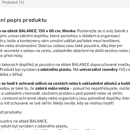
Podobné (3)
lní popis produktu
 na oblek BALANCE, 150 x 60 cm, Wenko
. Postarejte se o svůj šatník s
kými, univerzálními doplňky, které pomohou s úklidem a organizací.
éry, koše a kontejnery vám umožní udělat pořádek mezi textiliemi,
ím nebo drobnostmi. Dobrou volbou jsou také pouzdra, díky kterým
ě vezmete s sebou na cestu, uskladníte oblečení na další sezónu nebo 
te před moly.
z takových doplňků je pouzdro na oblek BALANCE doporučované značk
Produkt byl vyroben
z odolného plastu
. Má
univerzální rozměry
150 c
élka x šířka).
o
se hodí k ochraně oděvů na cestách nebo k uskladnění obleků a koši
odou je také to, že
zabírá málo místa
– pokud ho nepotřebujete, může
t a uskladnit v komodě, úložném prostoru pod postelí nebo ve skříni.
, cestovní ochranné obaly nebo organizéry jsou pohodlné doplňky, kte
 to mít schované ve své skříni. Nikdy nevíte, kdy se mohou hodit!
sti produktu:
ouzdro na oblek BALANCE,
rodukt byl vyroben z odolného plastu,