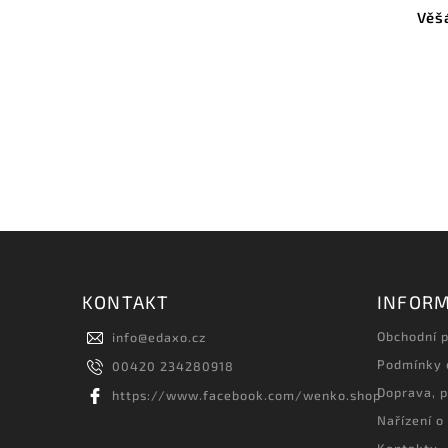
Věšá
KONTAKT
INFORM
Obchodní 
info
@
edaxo.cz
Podmínky 
00420 234280918
Doprava, p
https://www.facebook.com/wenko.shop
Nařízení o