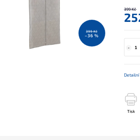
399 Kč
25
399 Kč
–36 %
Detailn
Tisk