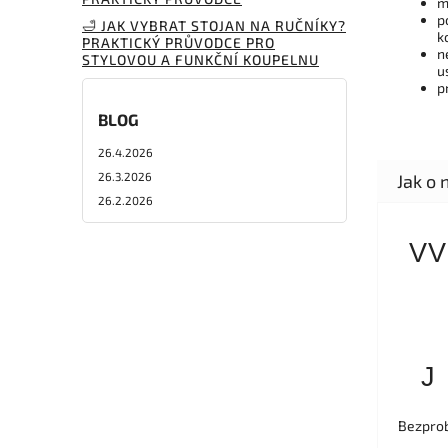
m
p
🛁 JAK VYBRAT STOJAN NA RUČNÍKY?
ko
PRAKTICKÝ PRŮVODCE PRO
n
STYLOVOU A FUNKČNÍ KOUPELNU
u
p
BLOG
26.4.2026
26.3.2026
26.2.2026
VV
J
Bezprob