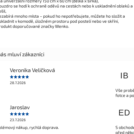
á univerzální rozměry 150 cm x 60 cm (délka x šířka),
ouzdro se hodí k ochraně oděvů na cestách nebo k uskladnění obleků a
šil,
ezabírá mnoho místa – pokud ho nepotřebujete, můžete ho složit a
skladnit v komodě, úložném prostoru pod postelí nebo ve skříni,
rodukt doporučované značky Wenko.
Veronika Veličková
IB
28.7.2026
Vše probě
fotce a p
Jaroslav
ED
23.7.2026
lémový nákup, rychlá doprava.
S obchode
před někol