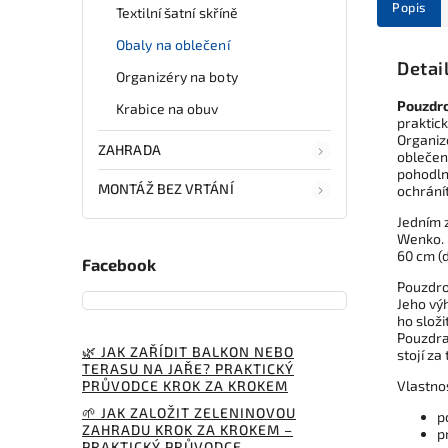
Popis
Textilní šatní skříně
Obaly na oblečení
Detai
Organizéry na boty
Pouzdro
Krabice na obuv
praktic
Organiz
ZAHRADA
oblečen
pohodln
MONTÁŽ BEZ VRTÁNÍ
ochrání
Jedním 
Wenko. 
60 cm (d
Facebook
Pouzdr
Jeho výh
ho složi
Pouzdra
🌿 JAK ZAŘÍDIT BALKON NEBO
stojí za
TERASU NA JAŘE? PRAKTICKÝ
PRŮVODCE KROK ZA KROKEM
Vlastno
🌱 JAK ZALOŽIT ZELENINOVOU
p
ZAHRADU KROK ZA KROKEM –
p
PRAKTICKÝ PRŮVODCE