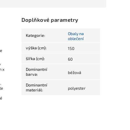
Doplňkové parametry
Obaly na
Kategorie
:
oblečení
výška (cm)
:
150
je
šířka (cm)
:
60
y
m x
Dominantní
béžová
barva
:
l
.
Dominantní
te
polyester
materiál
:
ré