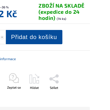
ZBOŽÍ NA SKLADĚ
–36 %
2 Kč
(expedice do 24
hodin)
(14 ks)
Přidat do košíku
í informace
Zeptat se
Hlídat
Sdílet