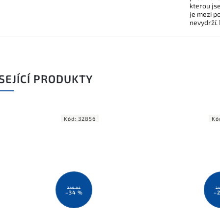
kterou js
je mezi po
nevydrží.
SEJÍCÍ PRODUKTY
Kód:
32856
Kó
249 Kč
24
–34 %
–