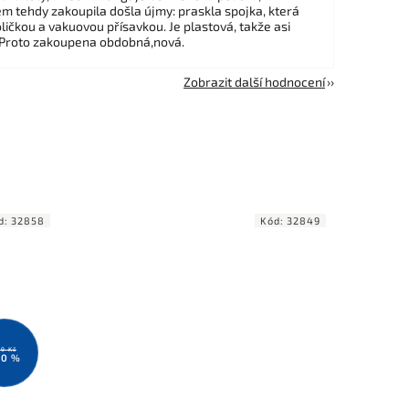
em tehdy zakoupila došla újmy: praskla spojka, která
ličkou a vakuovou přísavkou. Je plastová, takže asi
 Proto zakoupena obdobná,nová.
Zobrazit další hodnocení
d:
32858
Kód:
32849
9 Kč
20 %