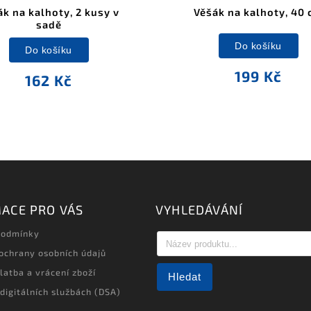
k na kalhoty, 2 kusy v
Věšák na kalhoty, 40
sadě
Do košíku
Do košíku
199 Kč
162 Kč
ACE PRO VÁS
VYHLEDÁVÁNÍ
podmínky
ochrany osobních údajů
latba a vrácení zboží
Hledat
 digitálních službách (DSA)