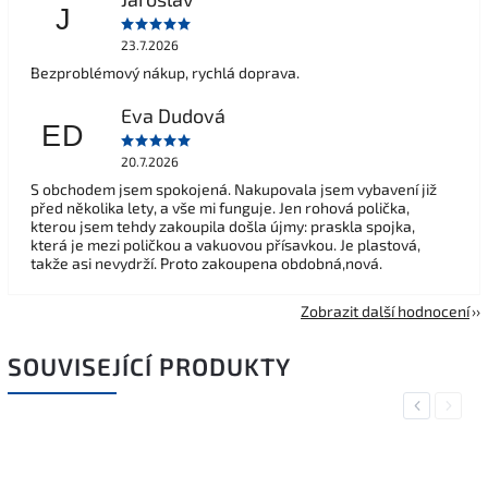
J
23.7.2026
Bezproblémový nákup, rychlá doprava.
Eva Dudová
ED
20.7.2026
S obchodem jsem spokojená. Nakupovala jsem vybavení již
před několika lety, a vše mi funguje. Jen rohová polička,
kterou jsem tehdy zakoupila došla újmy: praskla spojka,
která je mezi poličkou a vakuovou přísavkou. Je plastová,
takže asi nevydrží. Proto zakoupena obdobná,nová.
Zobrazit další hodnocení
SOUVISEJÍCÍ PRODUKTY
Previous
Next