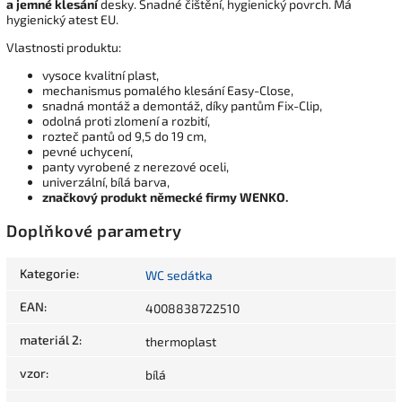
a jemné klesání
desky. Snadné čištění, hygienický povrch. Má
hygienický atest EU.
Vlastnosti produktu:
vysoce kvalitní plast,
mechanismus pomalého klesání Easy-Close,
snadná montáž a demontáž, díky pantům Fix-Clip,
odolná proti zlomení a rozbití,
rozteč pantů od 9,5 do 19 cm,
pevné uchycení,
panty vyrobené z nerezové oceli,
univerzální, bílá barva,
značkový produkt německé firmy WENKO.
Doplňkové parametry
Kategorie
:
WC sedátka
EAN
:
4008838722510
materiál 2
:
thermoplast
vzor
:
bílá