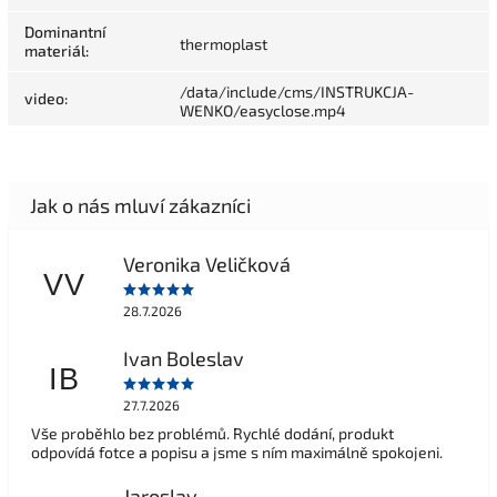
Dominantní
thermoplast
materiál
:
/data/include/cms/INSTRUKCJA-
video
:
WENKO/easyclose.mp4
Veronika Veličková
VV
28.7.2026
Ivan Boleslav
IB
27.7.2026
Vše proběhlo bez problémů. Rychlé dodání, produkt
odpovídá fotce a popisu a jsme s ním maximálně spokojeni.
Jaroslav