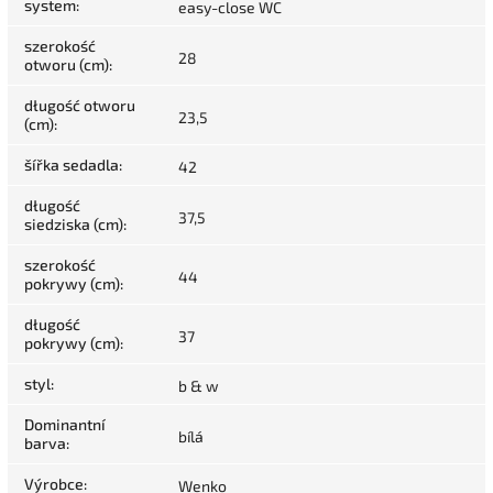
system
:
easy-close WC
szerokość
28
otworu (cm)
:
długość otworu
23,5
(cm)
:
šířka sedadla
:
42
długość
37,5
siedziska (cm)
:
szerokość
44
pokrywy (cm)
:
długość
37
pokrywy (cm)
:
styl
:
b & w
Dominantní
bílá
barva
:
Výrobce
:
Wenko