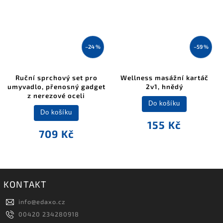
–24 %
–59 %
Ruční sprchový set pro
Wellness masážní kartáč
umyvadlo, přenosný gadget
2v1, hnědý
z nerezové oceli
Do košíku
Do košíku
155 Kč
709 Kč
KONTAKT
info
@
edaxo.cz
00420 234280918