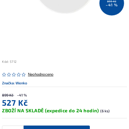
899 Kč
–41 %
Kód:
5712
Neohodnoceno
Značka:
Wenko
899 Kč
–41 %
527 Kč
ZBOŽÍ NA SKLADĚ (expedice do 24 hodin)
(6 ks)