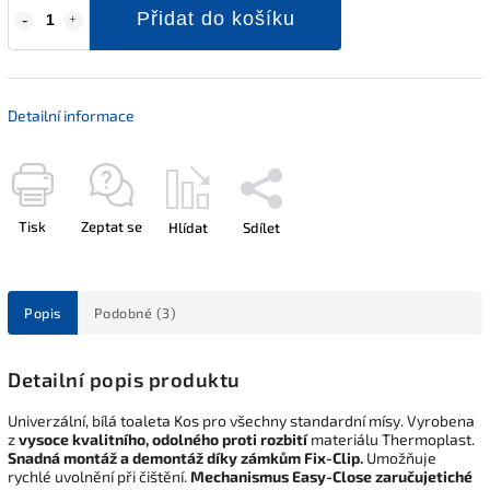
Přidat do košíku
Detailní informace
Tisk
Zeptat se
Hlídat
Sdílet
Popis
Podobné (3)
Detailní popis produktu
Univerzální, bílá toaleta Kos pro všechny standardní mísy. Vyrobena
z
vysoce kvalitního, odolného proti rozbití
materiálu Thermoplast.
Snadná montáž a demontáž díky zámkům Fix-Clip.
Umožňuje
rychlé uvolnění při čištění.
Mechanismus Easy-Close zaručuje
tiché