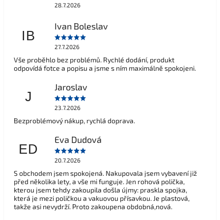
28.7.2026
Ivan Boleslav
IB
27.7.2026
Vše proběhlo bez problémů. Rychlé dodání, produkt
odpovídá fotce a popisu a jsme s ním maximálně spokojeni.
Jaroslav
J
23.7.2026
Bezproblémový nákup, rychlá doprava.
Eva Dudová
ED
20.7.2026
S obchodem jsem spokojená. Nakupovala jsem vybavení již
před několika lety, a vše mi funguje. Jen rohová polička,
kterou jsem tehdy zakoupila došla újmy: praskla spojka,
která je mezi poličkou a vakuovou přísavkou. Je plastová,
takže asi nevydrží. Proto zakoupena obdobná,nová.