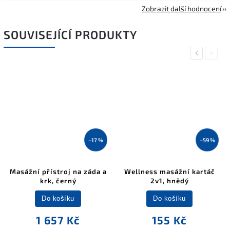
Zobrazit další hodnocení
SOUVISEJÍCÍ PRODUKTY
Previous
Next
–17 %
–59 %
Masážní přístroj na záda a
Wellness masážní kartáč
krk, černý
2v1, hnědý
Do košíku
Do košíku
1 657 Kč
155 Kč