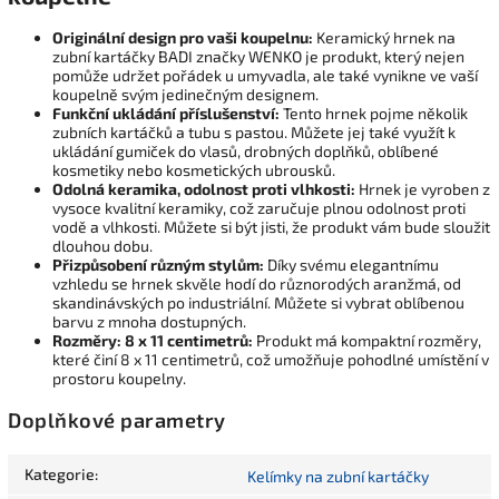
Originální design pro vaši koupelnu:
Keramický hrnek na
zubní kartáčky BADI značky WENKO je produkt, který nejen
pomůže udržet pořádek u umyvadla, ale také vynikne ve vaší
koupelně svým jedinečným designem.
Funkční ukládání příslušenství:
Tento hrnek pojme několik
zubních kartáčků a tubu s pastou. Můžete jej také využít k
ukládání gumiček do vlasů, drobných doplňků, oblíbené
kosmetiky nebo kosmetických ubrousků.
Odolná keramika, odolnost proti vlhkosti:
Hrnek je vyroben z
vysoce kvalitní keramiky, což zaručuje plnou odolnost proti
vodě a vlhkosti. Můžete si být jisti, že produkt vám bude sloužit
dlouhou dobu.
Přizpůsobení různým stylům:
Díky svému elegantnímu
vzhledu se hrnek skvěle hodí do různorodých aranžmá, od
skandinávských po industriální. Můžete si vybrat oblíbenou
barvu z mnoha dostupných.
Rozměry: 8 x 11 centimetrů:
Produkt má kompaktní rozměry,
které činí 8 x 11 centimetrů, což umožňuje pohodlné umístění v
prostoru koupelny.
Doplňkové parametry
Kategorie
:
Kelímky na zubní kartáčky