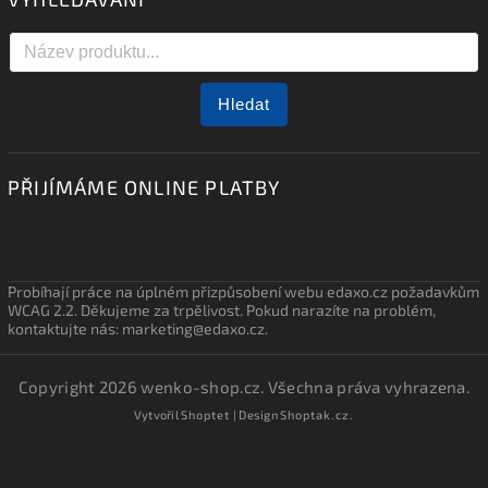
Hledat
PŘIJÍMÁME ONLINE PLATBY
Probíhají práce na úplném přizpůsobení webu edaxo.cz požadavkům
WCAG 2.2. Děkujeme za trpělivost. Pokud narazíte na problém,
kontaktujte nás: marketing@edaxo.cz.
Copyright 2026
wenko-shop.cz
. Všechna práva vyhrazena.
Vytvořil
Shoptet
| Design
Shoptak.cz.