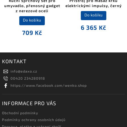
Ruční sprchový set pro
Přístroj pro masáž krku
umyvadlo, přenosný gadget
elektrickými impulsy, černý
z nerezové oceli
Do košíku
Do košíku
6 365 Kč
709 Kč
KONTAKT
info
@
edaxo.cz
00420 234280918
https://www.facebook.com/wenko.shop
INFORMACE PRO VÁS
Obchodní podmínky
Podmínky ochrany osobních údajů
Doprava, platba a vrácení zboží