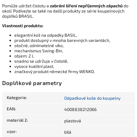
Pomůže udržet čistotu a
zabrání šíření nepříjemných zápachů
do
okolí. Podívejte se také na další produkty ze série koupelnových
doplňků BRASIL.
Vlastnosti produktu:
elegantní koš na odpadky BASIL,
produkt dostupný v mnoha barevných variantách,
otočné, odnímatelné víko,
mechanismus Swing-Bin,
objem: 2 l,
snadno se udržuje v čistotě,
vysoce kvalitní plast,
značkový produkt německé firmy WENKO.
Doplňkové parametry
Kategorie
:
Odpadkové koše do koupelny
EAN
:
4008838212066
materiál 2
:
plastová
vzor
:
bílá