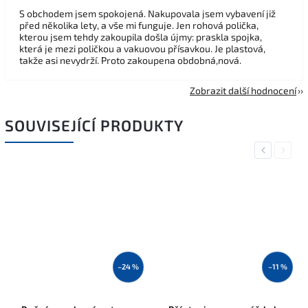
S obchodem jsem spokojená. Nakupovala jsem vybavení již
před několika lety, a vše mi funguje. Jen rohová polička,
kterou jsem tehdy zakoupila došla újmy: praskla spojka,
která je mezi poličkou a vakuovou přísavkou. Je plastová,
takže asi nevydrží. Proto zakoupena obdobná,nová.
Zobrazit další hodnocení
SOUVISEJÍCÍ PRODUKTY
Previous
Next
–24 %
–11 %