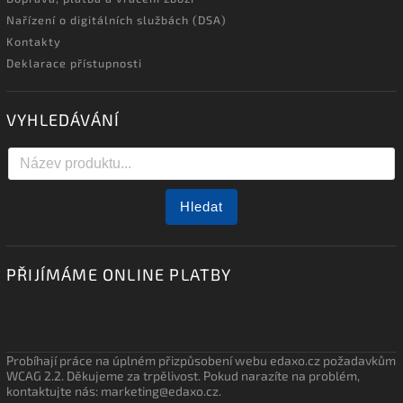
Nařízení o digitálních službách (DSA)
Kontakty
Deklarace přístupnosti
VYHLEDÁVÁNÍ
Hledat
PŘIJÍMÁME ONLINE PLATBY
Probíhají práce na úplném přizpůsobení webu edaxo.cz požadavkům
WCAG 2.2. Děkujeme za trpělivost. Pokud narazíte na problém,
kontaktujte nás: marketing@edaxo.cz.