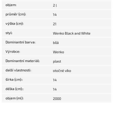
objem
:
2 l
průměr (cm)
:
14
výška (cm)
:
21
styl
:
Wenko Black and White
Dominantní barva
:
bílá
Výrobce
:
Wenko
Dominantní materiál
:
plast
další vlastnosti
:
otočné víko
šírka (cm):
:
14
délka (cm):
:
14
objem (ml)
:
2000