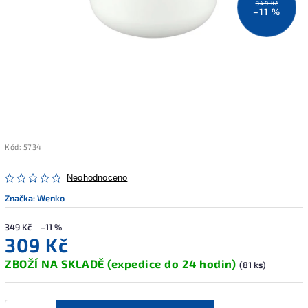
349 Kč
–11 %
Kód:
5734
Neohodnoceno
Značka:
Wenko
349 Kč
–11 %
309 Kč
ZBOŽÍ NA SKLADĚ (expedice do 24 hodin)
(81 ks)