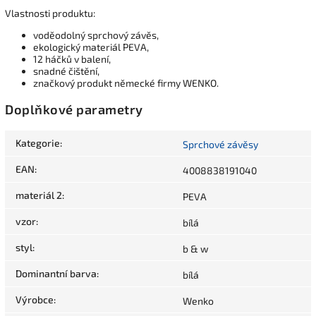
Vlastnosti produktu:
voděodolný sprchový závěs,
ekologický materiál PEVA,
12 háčků v balení,
snadné čištění,
značkový produkt německé firmy WENKO.
Doplňkové parametry
Kategorie
:
Sprchové závěsy
EAN
:
4008838191040
materiál 2
:
PEVA
vzor
:
bílá
styl
:
b & w
Dominantní barva
:
bílá
Výrobce
:
Wenko