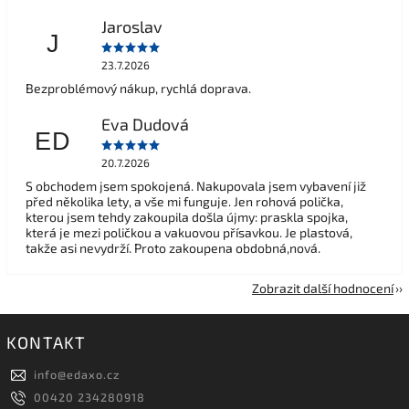
Jaroslav
J
23.7.2026
Bezproblémový nákup, rychlá doprava.
Eva Dudová
ED
20.7.2026
S obchodem jsem spokojená. Nakupovala jsem vybavení již
před několika lety, a vše mi funguje. Jen rohová polička,
kterou jsem tehdy zakoupila došla újmy: praskla spojka,
která je mezi poličkou a vakuovou přísavkou. Je plastová,
takže asi nevydrží. Proto zakoupena obdobná,nová.
Zobrazit další hodnocení
KONTAKT
info
@
edaxo.cz
00420 234280918