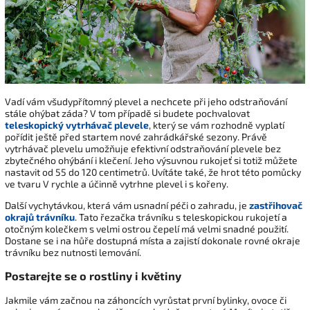
Vadí vám všudypřítomný plevel a nechcete při jeho odstraňování
stále ohýbat záda? V tom případě si budete pochvalovat
teleskopický vytrhávač plevele
, který se vám rozhodně vyplatí
pořídit ještě před startem nové zahrádkářské sezony. Právě
vytrhávač plevelu umožňuje efektivní odstraňování plevele bez
zbytečného ohýbání i klečení. Jeho výsuvnou rukojeť si totiž můžete
nastavit od 55 do 120 centimetrů. Uvítáte také, že hrot této pomůcky
ve tvaru V rychle a účinně vytrhne plevel i s kořeny.
Další vychytávkou, která vám usnadní péči o zahradu, je
zastřihovač
okrajů trávníku
. Tato řezačka trávníku s teleskopickou rukojetí a
otočným kolečkem s velmi ostrou čepelí má velmi snadné použití.
Dostane se i na hůře dostupná místa a zajistí dokonale rovné okraje
trávníku bez nutnosti lemování.
Postarejte se o rostliny i květiny
Jakmile vám začnou na záhoncích vyrůstat první bylinky, ovoce či