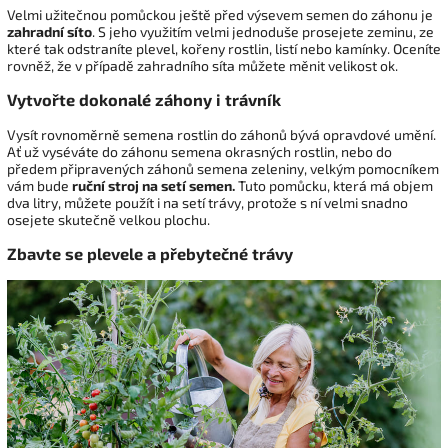
Velmi užitečnou pomůckou ještě před výsevem semen do záhonu je
zahradní síto
. S jeho využitím velmi jednoduše prosejete zeminu, ze
které tak odstraníte plevel, kořeny rostlin, listí nebo kamínky. Oceníte
rovněž, že v případě zahradního síta můžete měnit velikost ok.
Vytvořte dokonalé záhony i trávník
Vysít rovnoměrně semena rostlin do záhonů bývá opravdové umění.
Ať už vyséváte do záhonu semena okrasných rostlin, nebo do
předem připravených záhonů semena zeleniny, velkým pomocníkem
vám bude
ruční stroj na setí semen.
Tuto pomůcku, která má objem
dva litry, můžete použít i na setí trávy, protože s ní velmi snadno
osejete skutečně velkou plochu.
Zbavte se plevele a přebytečné trávy