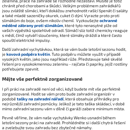
zelenina, práce na zahradě se rozhodně nezastaví. Musíte je totiž
chránit před chorobami a škůdci. Velkým problémem zahrádkářů
jsou zvláště slimáci, kteří dokážou znehodnotit rašící špenát či saláty
a také mladé sazeničky okurek, cuket či dýní. Vyrazte proto proti
slimákům do boje, ovšem nikoliv chemií. Vyzkoušejte
ochranné
měděné zábrany proti slimákům
, které tyto nenasytné plže od
vašich výpěstků spolehlivě odradí. Slimáčí sliz totiž chemicky reaguje
s mědí, čímž vytváří sloučeniny, které slimáky dráždí a které často
spouští elektrické impulsy.
Další zahradní vychytávkou, která se vám bude letošní sezonu hodit,
je
kovová podpěra květin
. Tuto podpěru můžete využít v případě
vysokých květin, jako jsou například růže. Představuje také skvělé
řešení pro vysokokmennou zeleninu - rajčata či papriky, jejíž rostliny
potřebujete zpevnit.
Mějte vše perfektně zorganizované
I při práci na zahradě není od věci, když budete mít vše perfektně
zorganizované. Hodit se vám proto bude zahradní organizér v
podobě
tašky na zahradní nářadí
, která obsahuje přihrádky pro
nejrůznější zahradní pomůcky. Jelikož je tato taška skládací, v době
mimo zahradní sezonu vám v dílně či garáži zabere minimum místa.
Pevně věříme, že vám naše vychytávky Wenko usnadní během
letošní sezony práci na zahradě. Prohlédněte si i další chytrá řešení
a zvelebujte svou zahradu bez zbytečné námahy.