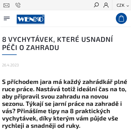
CZK
Hledat
8 VYCHYTÁVEK, KTERÉ USNADNÍ
PÉČI O ZAHRADU
26.4.2023
S příchodem jara má každý zahrádkář plné
ruce práce. Nastává totiž ideální čas na to,
aby připravil svou zahradu na novou
sezonu. Týkají se jarní práce na zahradě i
vás? Přinášíme tipy na 8 praktických
vychytávek, díky kterým vám půjde vše
rychleji a snadněji od ruky.