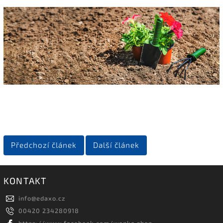
Předchozí článek
Další článek
KONTAKT
info
@
edaxo.cz
00420 234280918
https://www.facebook.com/wenko.shop