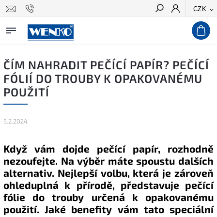
CZK
Hledat
ČÍM NAHRADIT PEČÍCÍ PAPÍR? PEČÍCÍ
FÓLIÍ DO TROUBY K OPAKOVANÉMU
POUŽITÍ
5.2.2024
Když vám dojde pečící papír, rozhodně
nezoufejte. Na výběr máte spoustu dalších
alternativ. Nejlepší volbu, která je zároveň
ohleduplná k přírodě, představuje pečící
fólie do trouby určená k opakovanému
použití. Jaké benefity vám tato speciální