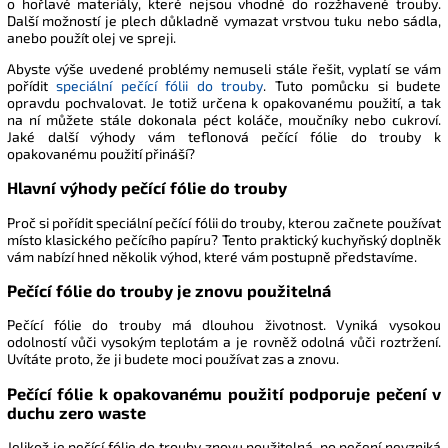
o hořlavé materiály, které nejsou vhodné do rozžhavené trouby.
Další možností je plech důkladně vymazat vrstvou tuku nebo sádla,
anebo použít olej ve spreji.
Abyste výše uvedené problémy nemuseli stále řešit, vyplatí se vám
pořídit
speciální pečící fólii do trouby
. Tuto pomůcku si budete
opravdu pochvalovat. Je totiž určena k opakovanému použití, a tak
na ní můžete stále dokonala péct koláče, moučníky nebo cukroví.
Jaké další výhody vám teflonová pečící fólie do trouby k
opakovanému použití přináší?
Hlavní výhody pečící fólie do trouby
Proč si pořídit speciální pečící fólii do trouby, kterou začnete používat
místo klasického pečícího papíru? Tento praktický kuchyňský doplněk
vám nabízí hned několik výhod, které vám postupně představíme.
Pečící fólie do trouby je znovu použitelná
Pečící fólie do trouby má dlouhou životnost. Vyniká vysokou
odolností vůči vysokým teplotám a je rovněž odolná vůči roztržení.
Uvítáte proto, že ji budete moci používat zas a znovu.
Pečící fólie k opakovanému použití podporuje pečení v
duchu zero waste
Jelikož je pečící fólie do trouby znovu použitelná, po pečení nevzniká