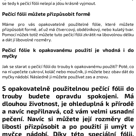
se tedy k pečící fólii nelepí a jdou krásně vyjmout.
Pečící fólii můžete přizpůsobit formě
Máme pro vás opakovatelně použitelné fólie, které můžete
přizpůsobit formě, ať už má čtvercový, obdélníkový, nebo kulatý tvar.
Pomocí nůžek totiž můžete tuto pečící fólii zkrátit na libovolnou délku
a dát jí libovolné rozměry.
Pečicí fólie k opakovanému použití je vhodná i do
myčky
Jak se starat o pečící fólii do trouby k opakovanému použití? Poté, co
na ní upečete cukroví, koláč nebo moučník, ji můžete bez obav dát do
myčky nádobí. Následně ji můžete používat zas a znovu.
S opakovatelně použitelnou pečící fólii do
trouby budete opravdu spokojeni. Má
dlouhou životnost, je ohleduplná k přírodě
a navíc nepřilnavá, což vám velmi usnadní
pečení. Navíc si můžete její rozměry dle
libosti přizpůsobit a po použití ji umýt v
myčce nádobí. Díky této speciální fólii,