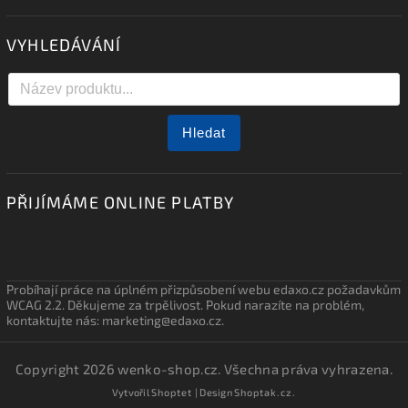
VYHLEDÁVÁNÍ
Hledat
PŘIJÍMÁME ONLINE PLATBY
Probíhají práce na úplném přizpůsobení webu edaxo.cz požadavkům
WCAG 2.2. Děkujeme za trpělivost. Pokud narazíte na problém,
kontaktujte nás: marketing@edaxo.cz.
Copyright 2026
wenko-shop.cz
. Všechna práva vyhrazena.
Vytvořil
Shoptet
| Design
Shoptak.cz.