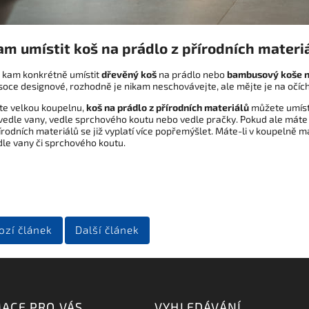
am umístit koš na prádlo z přírodních materi
, kam konkrétně umístit
dřevěný koš
na prádlo nebo
bambusový koše n
soce designové, rozhodně je nikam neschovávejte, ale mějte je na očích
áte velkou koupelnu,
koš na prádlo z přírodních materiálů
můžete umísti
vedle vany, vedle sprchového koutu nebo vedle pračky. Pokud ale mát
írodních materiálů se již vyplatí více popřemýšlet. Máte-li v koupelně 
dle vany či sprchového koutu.
ozí článek
Další článek
ACE PRO VÁS
VYHLEDÁVÁNÍ