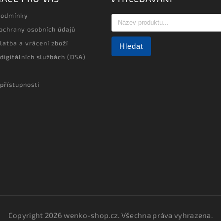
podmínky
ochrany osobních údajů
latba a vrácení zboží
Hledat
 digitálních službách (DSA)
přístupnosti
Copyright 2026
wenko-shop.cz
. Všechna práva vyhrazena.