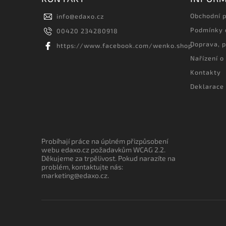
Obchodní 
info
@
edaxo.cz
Podmínky 
00420 234280918
Doprava, p
https://www.facebook.com/wenko.shop
Nařízení o
Kontakty
Deklarace 
Probíhají práce na úplném přizpůsobení
webu edaxo.cz požadavkům WCAG 2.2.
Děkujeme za trpělivost. Pokud narazíte na
problém, kontaktujte nás:
marketing@edaxo.cz.