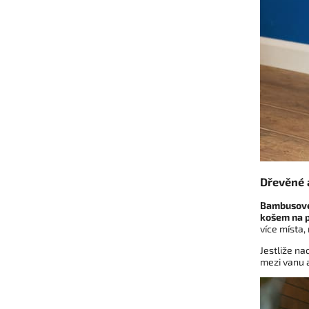
Dřevěné 
Bambusové
košem na 
více místa,
Jestliže n
mezi vanu 