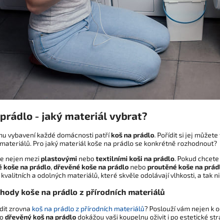
prádlo - jaký materiál vybrat?
mu vybavení každé domácnosti patří
koš na prádlo
. Pořídit si jej můžet
materiálů. Pro jaký materiál koše na prádlo se konkrétně rozhodnout?
te nejen mezi
plastovými
nebo
textilními koši na prádlo
. Pokud chcete
 koše na prádlo
,
dřevěné koše na prádlo
nebo
proutěné koše na prád
kvalitních a odolných materiálů, které skvěle odolávají vlhkosti, a tak n
ýhody koše na prádlo z přírodních materiálů
ídit zrovna
koš na prádlo z přírodních materiálů
? Poslouží vám nejen k 
bo
dřevěný koš na prádlo
dokážou vaši koupelnu oživit i po estetické s