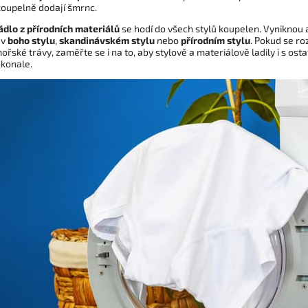
koupelně dodají šmrnc.
ádlo z přírodních materiálů
se hodí do všech stylů koupelen. Vyniknou 
 v
boho stylu
,
skandinávském stylu
nebo
přírodním stylu
. Pokud se r
ořské trávy, zaměřte se i na to, aby stylově a materiálově ladily i s o
konale.