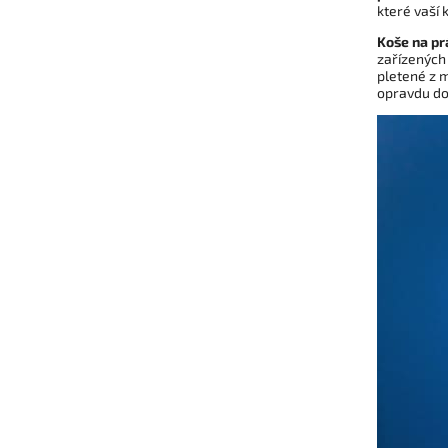
které vaší 
Koše na pr
zařízených
pletené z m
opravdu do