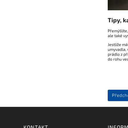
Tipy, k
Přemýšlíte
ale také vy
Jestliže m
umyvadla, 
prádlo z př
do rohu ve
Předch
KONTAKT
INFORM