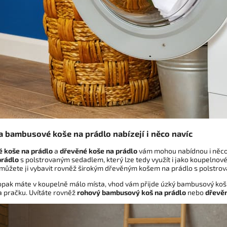
a bambusové koše na prádlo nabízejí i něco navíc
 koše na prádlo
a
dřevěné koše na prádlo
vám mohou nabídnou i něco 
prádlo
s polstrovaným sedadlem, který lze tedy využít i jako koupelnov
 můžete ji vybavit rovněž širokým dřevěným košem na prádlo s polstrová
aopak máte v koupelně málo místa, vhod vám přijde úzký bambusový koš n
a pračku. Uvítáte rovněž
rohový bambusový koš na prádlo
nebo
dřevěn