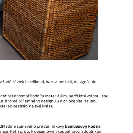
e v řadě různých velikostí, barev, potisků, designů, ale
 dát přednost přírodním materiálům, perfektní volbou jsou
lo
. Kromě příjemného designu u nich oceníte, že jsou
ikterak neztrácí na své kráse.
odkládání špinavého prádla. Takový
bambusový koš na
tránce. Patří proto k designovým koupelnovým doplňkům,