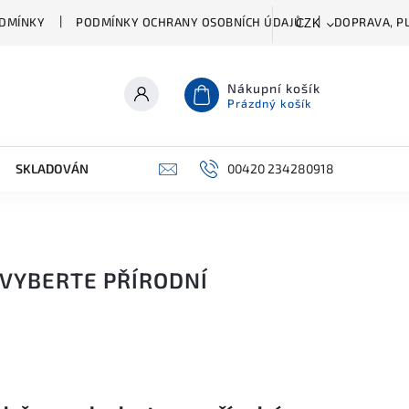
DMÍNKY
PODMÍNKY OCHRANY OSOBNÍCH ÚDAJŮ
DOPRAVA, PL
CZK
Nákupní košík
Prázdný košík
SKLADOVÁNÍ A ČIŠTĚNÍ
PŘÍSLUŠENSTVÍ
00420 234280918
ŠATNÍK
 VYBERTE PŘÍRODNÍ