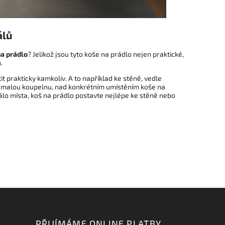
álů
a prádlo
? Jelikož jsou tyto koše na prádlo nejen praktické,
.
t prakticky kamkoliv. A to například ke stěně, vedle
e malou koupelnu, nad konkrétním umístěním koše na
málo místa, koš na prádlo postavte nejlépe ke stěně nebo
PŘIJÍMÁME ONLINE PLATBY