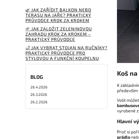
🌿 JAK ZAŘÍDIT BALKON NEBO
TERASU NA JAŘE? PRAKTICKÝ
PRŮVODCE KROK ZA KROKEM
🌱 JAK ZALOŽIT ZELENINOVOU
ZAHRADU KROK ZA KROKEM –
PRAKTICKÝ PRŮVODCE
🛁 JAK VYBRAT STOJAN NA RUČNÍKY?
PRAKTICKÝ PRŮVODCE PRO
STYLOVOU A FUNKČNÍ KOUPELNU
Koš na 
BLOG
K základní
26.4.2026
především 
26.3.2026
Volit může
26.2.2026
bambusové
vyrobené z 
Hlavní v
Proč si poř
prádlo
ne