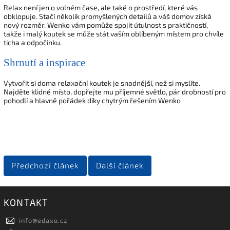
Relax není jen o volném čase, ale také o prostředí, které vás
obklopuje. Stačí několik promyšlených detailů a váš domov získá
nový rozměr. Wenko vám pomůže spojit útulnost s praktičností,
takže i malý koutek se může stát vaším oblíbeným místem pro chvíle
ticha a odpočinku.
Shrnutí a inspirace
Vytvořit si doma relaxační koutek je snadnější, než si myslíte.
Najděte klidné místo, dopřejte mu příjemné světlo, pár drobností pro
pohodlí a hlavně pořádek díky chytrým řešením Wenko
Předchozí článek
Další článek
KONTAKT
info
@
edaxo.cz