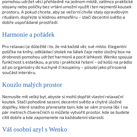
pomohou udržet věci přehledně na jednom místě, zatímco praktické
stojany nebo poličky bez vrtání umožní využít i ten nejmenší kousek
prostoru. A pokud chcete, aby se večerní chvíle staly opravdovým
rituálem, dopřejte si klidnou atmosféru – stačí decentní světlo a
dobře uspořádané prostředí.
Harmonie a pořádek
Pro relaxaci je důležité i to, že má každá věc své místo. Elegantní
polička na knihy, odkládací stolek na šálek čaje nebo úložný box na
drobnosti pomohou udržet harmonii a pocit lehkosti. Wenko spojuje
funkčnost s estetikou, a proto i praktická řešení – od košů na prádlo
až po organizéry do kuchyně či koupelny – působí jako přirozená
součást interiéru.
Kouzlo malých prostor
Nemusíte mít velký byt, abyste si mohli dopřát vlastní relaxační
koutek. Stačí pohodlné sezení, decentní světlo a chytré úložné
doplňky, které snadno přenesete tam, kde se vám zrovna líbí. I na
pár metrech čtverečních si můžete vytvořit prostor, kde se budete
cítit dobře a kde zapomenete na každodenní starosti.
Váš osobní azyl s Wenko