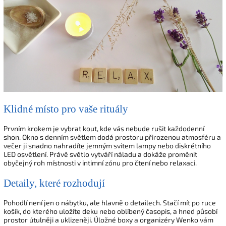
Klidné místo pro vaše rituály
Prvním krokem je vybrat kout, kde vás nebude rušit každodenní
shon. Okno s denním světlem dodá prostoru přirozenou atmosféru a
večer ji snadno nahradíte jemným svitem lampy nebo diskrétního
LED osvětlení. Právě světlo vytváří náladu a dokáže proměnit
obyčejný roh místnosti v intimní zónu pro čtení nebo relaxaci.
Detaily, které rozhodují
Pohodlí není jen o nábytku, ale hlavně o detailech. Stačí mít po ruce
košík, do kterého uložíte deku nebo oblíbený časopis, a hned působí
prostor útulněji a uklizeněji. Úložné boxy a organizéry Wenko vám