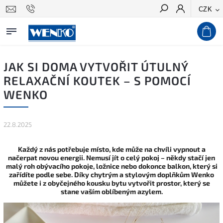
CZK
Hledat
JAK SI DOMA VYTVOŘIT ÚTULNÝ
RELAXAČNÍ KOUTEK – S POMOCÍ
WENKO
22.8.2025
Každý z nás potřebuje místo, kde může na chvíli vypnout a
načerpat novou energii. Nemusí jít o celý pokoj – někdy stačí jen
malý roh obývacího pokoje, ložnice nebo dokonce balkon, který si
zařídíte podle sebe. Díky chytrým a stylovým doplňkům Wenko
můžete i z obyčejného kousku bytu vytvořit prostor, který se
stane vaším oblíbeným azylem.