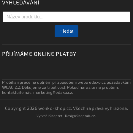
VYHLEDÁVÁNÍ
Hledat
PŘIJÍMÁME ONLINE PLATBY
Probíhají práce na úplném přizpůsobení webu edaxo.cz požadavkům
WCAG 2.2. Děkujeme za trpělivost. Pokud narazíte na problém,
kontaktujte nás: marketing@edaxo.cz.
Copyright 2026
wenko-shop.cz
. Všechna práva vyhrazena.
Vytvořil
Shoptet
| Design
Shoptak.cz.