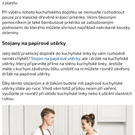
z plastu.
Při výběru tohoto kuchyňského doplňku se nemusíte rozhodnout
pouze pro klasické dřevěné krájecí prkénko. Velmi šikovným
pomocníkem je také bambusové prkénko se zabudovaným
podnosem, do kterého můžete shrnout například nakrájené kousky
zeleniny.
Stojany na papírové utěrky
Jaký další praktický doplněk do kuchyňské linky by vám rozhodně
neměl chybět?
Stojan na papírové utěrky
, ale i držák na kuchyňské
utěrky, který připevníte přímo na stěnu kuchyňské linky. Jestliže
máte v kuchyni závěsnou lištu, umístit na ni můžete rovněž závěsný
držák na papírové utěrky.
Díky těmto stojanům a držákům budete mít papírové kuchyňské
utěrky stále po ruce. Vhod vám totiž přijdou nejen při vaření,
využijete je rovněž při úklidu kuchyňské linky nebo k utírání vlastních
rukou.