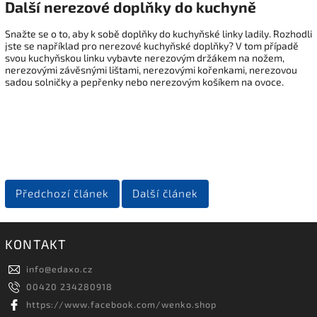
Další nerezové doplňky do kuchyně
Snažte se o to, aby k sobě doplňky do kuchyňské linky ladily. Rozhodli
jste se například pro nerezové kuchyňské doplňky? V tom případě
svou kuchyňskou linku vybavte nerezovým držákem na nožem,
nerezovými závěsnými lištami, nerezovými kořenkami, nerezovou
sadou solničky a pepřenky nebo nerezovým košíkem na ovoce.
Předchozí článek
Další článek
KONTAKT
info
@
edaxo.cz
00420 234280918
https://www.facebook.com/wenko.shop