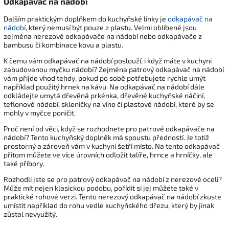
Odkapávač na nádobí
Dalším praktickým doplňkem do kuchyňské linky je
odkapávač na
nádobí
, který nemusí být pouze z plastu. Velmi oblíbené jsou
zejména nerezové odkapávače na nádobí nebo odkapávače z
bambusu či kombinace kovu a plastu.
K čemu vám odkapávač na nádobí poslouží, i když máte v kuchyni
zabudovanou myčku nádobí? Zejména patrový odkapávač na nádobí
vám přijde vhod tehdy, pokud po sobě potřebujete rychle umýt
například použitý hrnek na kávu. Na odkapávač na nádobí dále
odkládejte umytá dřevěná prkénka, dřevěné kuchyňské náčiní,
teflonové nádobí, skleničky na víno či plastové nádobí, které by se
mohly v myčce poničit.
Proč není od věci, když se rozhodnete pro patrové odkapávače na
nádobí? Tento kuchyňský doplněk má spoustu předností. Je totiž
prostorný a zároveň vám v kuchyni šetří místo. Na tento odkapávač
přitom můžete ve více úrovních odložit talíře, hrnce a hrníčky, ale
také příbory.
Rozhodli jste se pro patrový odkapávač na nádobí z nerezové oceli?
Může mít nejen klasickou podobu, pořídit si jej můžete také v
praktické rohové verzi. Tento nerezový odkapávač na nádobí zkuste
umístit například do rohu vedle kuchyňského dřezu, který by jinak
zůstal nevyužitý.