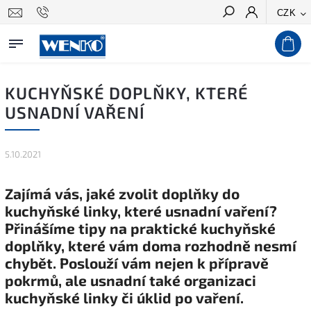
CZK
Hledat
KUCHYŇSKÉ DOPLŇKY, KTERÉ
USNADNÍ VAŘENÍ
5.10.2021
Zajímá vás, jaké zvolit doplňky do
kuchyňské linky, které usnadní vaření?
Přinášíme tipy na praktické kuchyňské
doplňky, které vám doma rozhodně nesmí
chybět. Poslouží vám nejen k přípravě
pokrmů, ale usnadní také organizaci
kuchyňské linky či úklid po vaření.