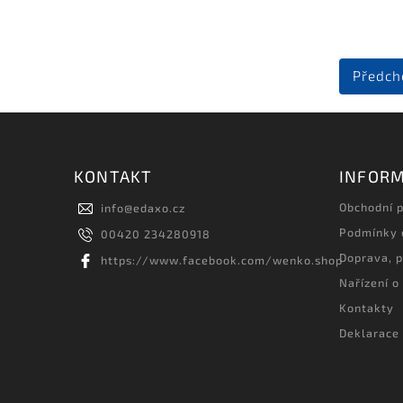
Předch
KONTAKT
INFORM
Obchodní 
info
@
edaxo.cz
Podmínky 
00420 234280918
Doprava, p
https://www.facebook.com/wenko.shop
Nařízení o
Kontakty
Deklarace 