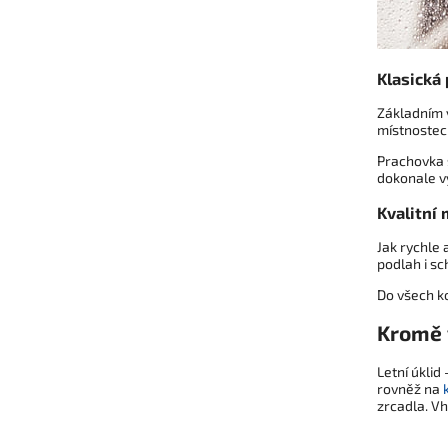
Klasická
Základním v
místnostec
Prachovka s
dokonale v
Kvalitní
Jak rychle
podlah i sc
Do všech k
Kromě v
Letní úklid
rovněž na
zrcadla. Vh