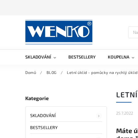
SKLADOVÁNÍ
BESTSELLERY
KOUPELNA
Domů
/
BLOG
/
Letní úklid - pomůcky na rychlý úklid
LETNÍ
Kategorie
25.7.2022
SKLADOVÁNÍ
BESTSELLERY
Máte ú