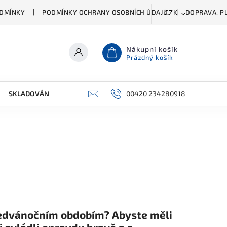
DMÍNKY
PODMÍNKY OCHRANY OSOBNÍCH ÚDAJŮ
DOPRAVA, PL
CZK
Nákupní košík
Prázdný košík
SKLADOVÁNÍ A ČIŠTĚNÍ
PŘÍSLUŠENSTVÍ
00420 234280918
ŠATNÍK
ředvánočním obdobím? Abyste měli