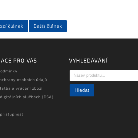
ozí článek
Další článek
ACE PRO VÁS
VYHLEDÁVÁNÍ
podmínky
ochrany osobních údajů
latba a vrácení zboží
Hledat
 digitálních službách (DSA)
přístupnosti