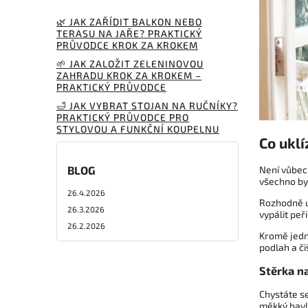
🌿 JAK ZAŘÍDIT BALKON NEBO
TERASU NA JAŘE? PRAKTICKÝ
PRŮVODCE KROK ZA KROKEM
🌱 JAK ZALOŽIT ZELENINOVOU
ZAHRADU KROK ZA KROKEM –
PRAKTICKÝ PRŮVODCE
🛁 JAK VYBRAT STOJAN NA RUČNÍKY?
PRAKTICKÝ PRŮVODCE PRO
STYLOVOU A FUNKČNÍ KOUPELNU
Co uklí
Není vůbec 
BLOG
všechno bys
26.4.2026
Rozhodně u
26.3.2026
vypálit peř
26.2.2026
Kromě jedno
podlah a či
Stěrka n
Chystáte se
měkký bavl