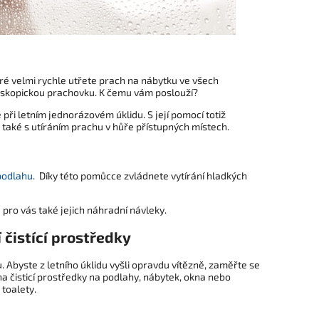
teré velmi rychle utřete prach na nábytku ve všech
leskopickou prachovku. K čemu vám poslouží?
při letním jednorázovém úklidu. S její pomocí totiž
aké s utíráním prachu v hůře přístupných místech.
 podlahu
. Díky této pomůcce zvládnete vytírání hladkých
ro vás také jejich náhradní návleky.
 čistící prostředky
 Abyste z letního úklidu vyšli opravdu vítězně, zaměřte se
 čisticí prostředky na podlahy, nábytek, okna nebo
 toalety.