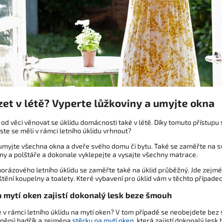
zet v létě? Vyperte lůžkoviny a umyjte okna
od věci věnovat se úklidu domácnosti také v létě. Díky tomuto přístupu
te se měli v rámci letního úklidu vrhnout?
myjte všechna okna a dveře svého domu či bytu. Také se zaměřte na své
iny a polštáře a dokonale vyklepejte a vysajte všechny matrace.
rázového letního úklidu se zaměřte také na úklid průběžný. Jde zejmén
štění koupelny a toalety. Které vybavení pro úklid vám v těchto případe
a mytí oken zajistí dokonalý lesk beze šmouh
 v rámci letního úklidu na mytí oken? V tom případě se neobejdete bez sp
něný hadřík a zejména
stěrku na mytí oken
, která zajistí dokonalý les