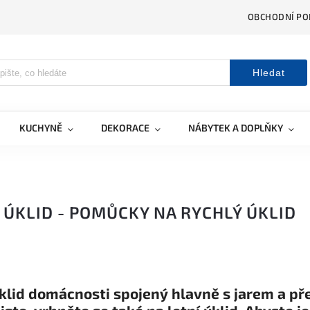
OBCHODNÍ PO
Hledat
KUCHYNĚ
DEKORACE
NÁBYTEK A DOPLŇKY
 ÚKLID - POMŮCKY NA RYCHLÝ ÚKLID
klid domácnosti spojený hlavně s jarem a p