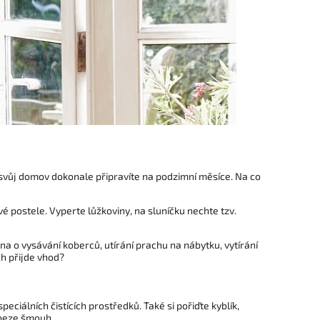
 svůj domov dokonale připravíte na podzimní měsíce. Na co
 postele. Vyperte lůžkoviny, na sluníčku nechte tzv.
a o vysávání koberců, utírání prachu na nábytku, vytírání
ch přijde vhod?
eciálních čistících prostředků. Také si pořiďte kyblík,
k beze šmouh.