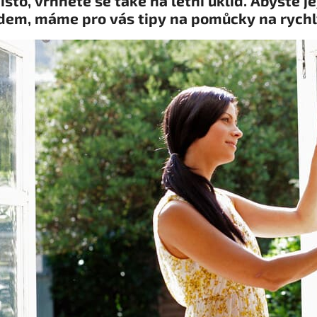
sto, vrhněte se také na letní úklid. Abyste je
dem, máme pro vás tipy na pomůcky na rychlý