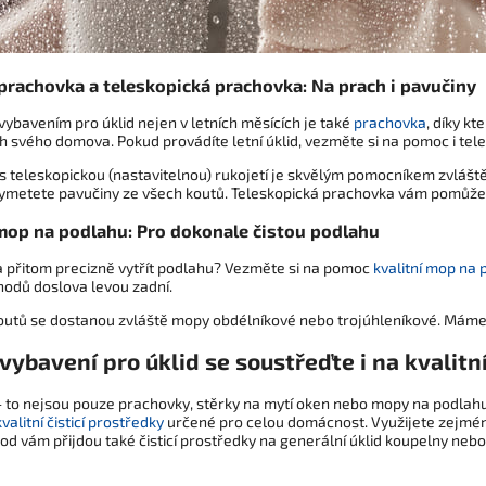
 prachovka a teleskopická prachovka: Na prach i pavučiny
ybavením pro úklid nejen v letních měsících je také
prachovka
, díky k
h svého domova. Pokud provádíte letní úklid, vezměte si na pomoc i te
 teleskopickou (nastavitelnou) rukojetí je skvělým pomocníkem zvláště 
ymetete pavučiny ze všech koutů. Teleskopická prachovka vám pomůže t
 mop na podlahu: Pro dokonale čistou podlahu
 a přitom precizně vytřít podlahu? Vezměte si na pomoc
kvalitní mop na
hodů doslova levou zadní.
outů se dostanou zvláště mopy obdélníkové nebo trojúhleníkové. Máme p
ybavení pro úklid se soustřeďte i na kvalitní
 - to nejsou pouze prachovky, stěrky na mytí oken nebo mopy na podlahu.
kvalitní čisticí prostředky
určené pro celou domácnost. Využijete zejména
od vám přijdou také čisticí prostředky na generální úklid koupelny nebo