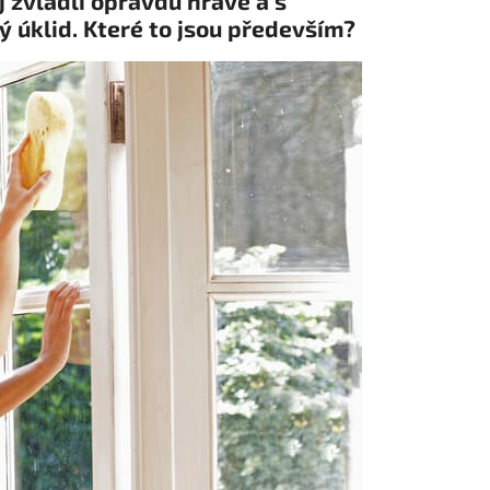
j zvládli opravdu hravě a s
 úklid. Které to jsou především?