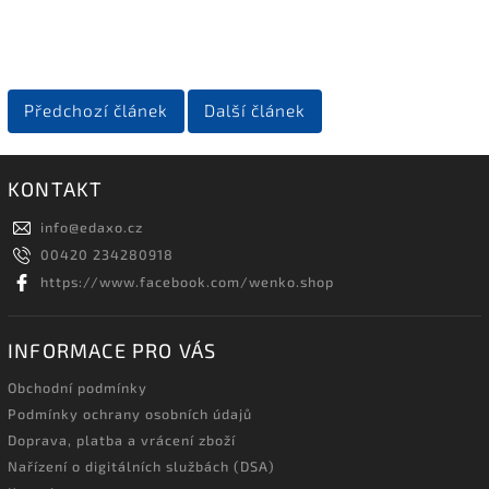
Předchozí článek
Další článek
KONTAKT
info
@
edaxo.cz
00420 234280918
https://www.facebook.com/wenko.shop
INFORMACE PRO VÁS
Obchodní podmínky
Podmínky ochrany osobních údajů
Doprava, platba a vrácení zboží
Nařízení o digitálních službách (DSA)