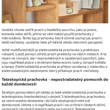
Jestliže chcete setřít prach z hladkého povrchu, jako je police,
komoda nebo skříň, přímo se vám nabízí použití prachovky z
mikrovlákna. Tento typ prachovky, která účinně zachycuje prach i
další nečistoty, využijete také při běžné úklidu okenních parapetů.
Ještě multifunkčnější je elektrostatická prachovka s praktickou
rukojetí, s jejíž pomocí utřete prach prakticky na všech místech. A to
nejen na rovných, ale i nepravidelných a zaoblených površích, jako
jsou například police s drobnými dekoracemi, lustry, stropní svítidla
a lampy. Elektrostatická prachovka je přitom vyrobena z materiálu s
elektrostatickými vlastnostmi, který přitahuje prach i nečistoty.
Teleskopická prachovka - nepostradatelný pomocník do
každé domácnosti
Skvělým pomocníkem při úklidu je také elektrostatická prachovka s
teleskopickou (nastavitelnou) rukojetí. S teleskopickou prachovkou
se velmi snadno dostanete i do hůře dostupných míst své
domácnosti. Utřete s ní například prach i na vrchních částech skříní,
na horních zárubních dveřích nebo na lustrech. Teleskopická