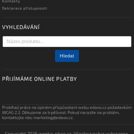
Kontakty
Deklarace přístupnosti
VYHLEDÁVÁNÍ
Hledat
PŘIJÍMÁME ONLINE PLATBY
Probíhají práce na úplném přizpůsobení webu edaxo.cz požadavkům
WCAG 2.2. Děkujeme za trpělivost. Pokud narazíte na problém,
kontaktujte nás: marketing@edaxo.cz.
Copyright 2026
wenko-shop.cz
. Všechna práva vyhrazena.