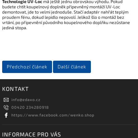
Technologie UV-Loc
má ještě jednu obrovskou výhodu. Pokud
budete chtít koupelnový doplněk připevněný montáží UV-Loc
demontovat, jde to velmi jednoduše. Stačí adaptér nahřát teplým
proudem fénu, dokud lepidlo nepovolí. Jelikož šlo o montáž bez
vrtání, po připevnění původního koupelnového doplňku nezůstane
jediná stopa.
Předchozí článek
Další článek
KONTAKT
info
@
edaxo.cz
00420 234280918
https://www.facebook.com/wenko.shop
INFORMACE PRO VÁS