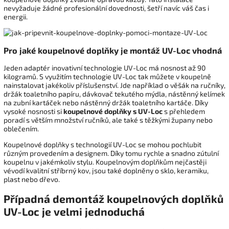
nevyžaduje žádné profesionální dovednosti, šetří navíc váš čas i
energii.
Pro jaké koupelnové doplňky je montáž UV-Loc vhodná
Jeden adaptér inovativní technologie UV-Loc má nosnost až 90
kilogramů. S využitím technologie UV-Loc tak můžete v koupelně
nainstalovat jakékoliv příslušenství. Jde například o věšák na ručníky,
držák toaletního papíru, dávkovač tekutého mýdla, nástěnný kelímek
na zubní kartáček nebo nástěnný držák toaletního kartáče. Díky
vysoké nosnosti si
koupelnové doplňky s UV-Loc
s přehledem
poradí s větším množství ručníků, ale také s těžkými župany nebo
oblečením.
Koupelnové doplňky s technologií UV-Loc se mohou pochlubit
různým provedením a designem. Díky tomu rychle a snadno zútulní
koupelnu v jakémkoliv stylu. Koupelnovým doplňkům nejčastěji
vévodí kvalitní stříbrný kov, jsou také doplněny o sklo, keramiku,
plast nebo dřevo.
Případná demontáž koupelnových doplňků
UV-Loc je velmi jednoduchá