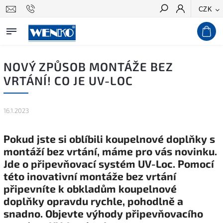
CZK
Hledat
NOVÝ ZPŮSOB MONTÁŽE BEZ
VRTÁNÍ! CO JE UV-LOC
16.1.2023
Pokud jste si oblíbili koupelnové doplňky s
montáží bez vrtání, máme pro vás novinku.
Jde o připevňovací systém UV-Loc. Pomocí
této inovativní montáže bez vrtání
připevníte k obkladům koupelnové
doplňky opravdu rychle, pohodlně a
snadno. Objevte výhody připevňovacího