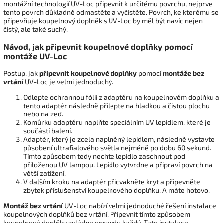
montážní technologií UV-Loc připevnit k určitému povrchu, nejprve
tento povrch důkladně odmastěte a vyčistěte. Povrch, ke kterému se
připevňuje koupelnový doplněk s UV-Loc by měl být navíc nejen
čistý, ale také suchý.
Návod, jak připevnit koupelnové doplňky pomocí
montáže UV-Loc
Postup, jak
připevnit koupelnové doplňky
pomocí
montáže bez
vrtání
UV-Loc je velmi jednoduchý.
Odlepte ochrannou fólii z adaptéru na koupelnovém doplňku a
tento adaptér následně přilepte na hladkou a čistou plochu
nebo na zeď.
Komůrku adaptéru naplňte speciálním UV lepidlem, které je
součástí balení.
Adaptér, který je zcela naplněný lepidlem, následně vystavte
působení ultrafialového světla nejméně po dobu 60 sekund.
Tímto způsobem tedy nechte lepidlo zaschnout pod
přiloženou UV lampou. Lepidlo vytvrdne a připraví povrch na
větší zatížení.
V dalším kroku na adaptér přicvakněte kryt a připevněte
zbytek příslušenství koupelnového doplňku. A máte hotovo.
Montáž bez vrtání
UV-Loc nabízí velmi jednoduché řešení instalace
koupelnových doplňků bez vrtání. Připevnit tímto způsobem
koupelnové doplňky zvládne opravdu každý. Tato instalace