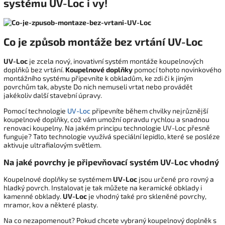
systému UV-Loc i vy!
Co je způsob montáže bez vrtání UV-Loc
UV-Loc
je zcela nový, inovativní systém montáže koupelnových
doplňků bez vrtání.
Koupelnové doplňky
pomocí tohoto novinkového
montážního systému připevníte k obkladům, ke zdi či k jiným
povrchům tak, abyste Do nich nemuseli vrtat nebo provádět
jakékoliv další stavební úpravy.
Pomocí technologie
UV-Loc
připevníte během chvilky nejrůznější
koupelnové doplňky, což vám umožní opravdu rychlou a snadnou
renovaci koupelny. Na jakém principu technologie UV-Loc přesně
funguje? Tato technologie využívá speciální lepidlo, které se posléze
aktivuje ultrafialovým světlem.
Na jaké povrchy je připevňovací systém UV-Loc vhodný
Koupelnové doplňky se systémem
UV-Loc
jsou určené pro rovný a
hladký povrch. Instalovat je tak můžete na keramické obklady i
kamenné obklady.
UV-Loc
je vhodný také pro skleněné povrchy,
mramor, kov a některé plasty.
Na co nezapomenout? Pokud chcete vybraný koupelnový doplněk s