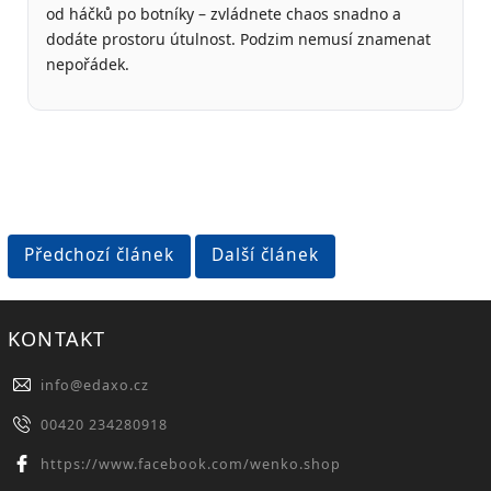
od háčků po botníky – zvládnete chaos snadno a
dodáte prostoru útulnost. Podzim nemusí znamenat
nepořádek.
Předchozí článek
Další článek
KONTAKT
info
@
edaxo.cz
00420 234280918
https://www.facebook.com/wenko.shop