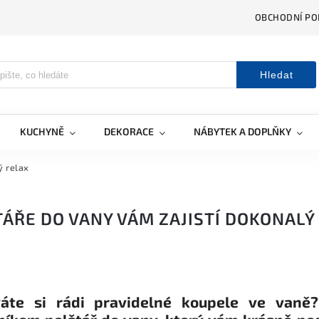
OBCHODNÍ PO
Hledat
KUCHYNĚ
DEKORACE
NÁBYTEK A DOPLŇKY
ý relax
ÁŘE DO VANY VÁM ZAJISTÍ DOKONALÝ
váte si rádi pravidelné koupele ve van