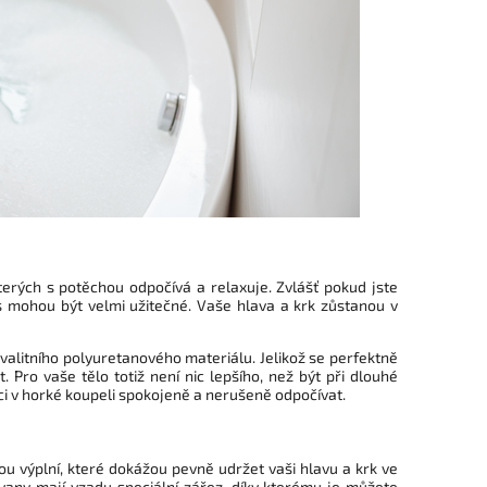
terých s potěchou odpočívá a relaxuje. Zvlášť pokud jste
s mohou být velmi užitečné. Vaše hlava a krk zůstanou v
valitního polyuretanového materiálu. Jelikož se perfektně
. Pro vaše tělo totiž není nic lepšího, než být při dlouhé
i v horké koupeli spokojeně a nerušeně odpočívat.
u výplní, které dokážou pevně udržet vaši hlavu a krk ve
 vany mají vzadu speciální zářez, díky kterému je můžete