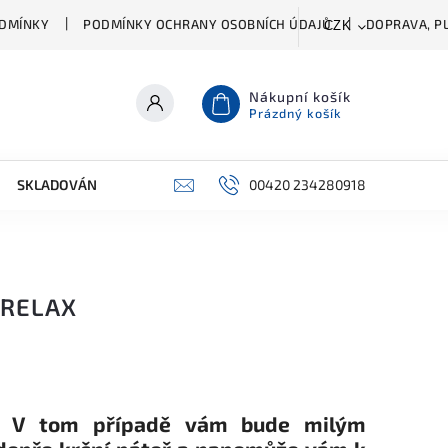
DMÍNKY
PODMÍNKY OCHRANY OSOBNÍCH ÚDAJŮ
DOPRAVA, PL
CZK
Nákupní košík
Prázdný košík
SKLADOVÁNÍ A ČIŠTĚNÍ
PŘÍSLUŠENSTVÍ
00420 234280918
ŠATNÍK
 RELAX
ě? V tom případě vám bude milým