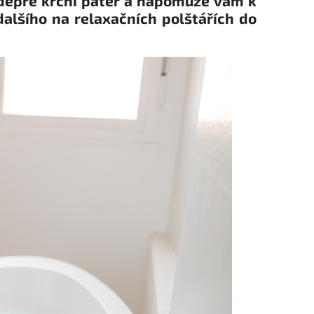
depře krční páteř a napomůže vám k
dalšího na relaxačních polštářích do