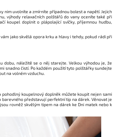
ky nim uvolníte a zmírníte případnou bolest a napětí. Jejich
nu, výhody relaxačních polštářů do vany oceníte také při
í koupel doplnit o plápolající svíčky, příjemnou hudbu,
vám jako skvělá opora krku a hlavy i tehdy, pokud rádi při
u dobu, náležitě se o něj starejte. Velkou výhodou je, že
i snadno čistí. Po každém použití tyto polštářky sundejte
out na volném vzduchu.
 a pohodlný koupelnový doplněk můžete koupit nejen sami
 barevného představují perfektní tip na dárek. Věnovat je
jsou rovněž skvělým tipem na dárek ke Dni matek nebo k