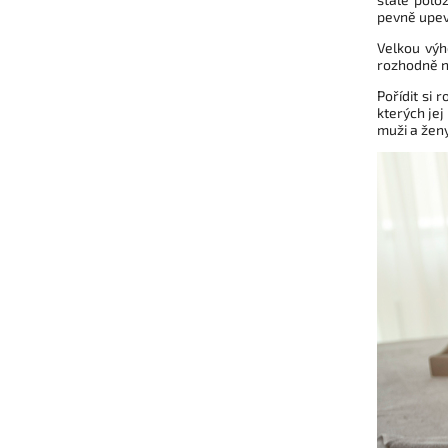
pevně upev
Velkou výh
rozhodně ne
Pořídit si
kterých jej
muži a ženy