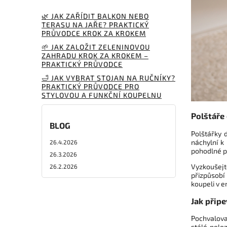
🌿 JAK ZAŘÍDIT BALKON NEBO
TERASU NA JAŘE? PRAKTICKÝ
PRŮVODCE KROK ZA KROKEM
🌱 JAK ZALOŽIT ZELENINOVOU
ZAHRADU KROK ZA KROKEM –
PRAKTICKÝ PRŮVODCE
🛁 JAK VYBRAT STOJAN NA RUČNÍKY?
PRAKTICKÝ PRŮVODCE PRO
STYLOVOU A FUNKČNÍ KOUPELNU
Polštáře
BLOG
Polštářky 
náchylní k
26.4.2026
pohodlné po
26.3.2026
Vyzkoušejt
26.2.2026
přizpůsobí 
koupeli v 
Jak připe
Pochvalova
stálé polo