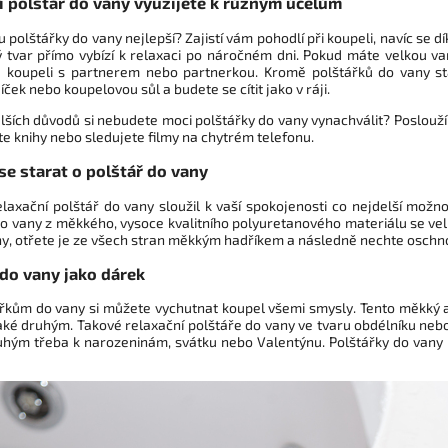
í polštář do vany využijete k různým účelům
 polštářky do vany nejlepší? Zajistí vám pohodlí při koupeli, navíc se dí
 tvar přímo vybízí k relaxaci po náročném dni. Pokud máte velkou va
 koupeli s partnerem nebo partnerkou. Kromě polštářků do vany stač
íček nebo koupelovou sůl a budete se cítit jako v ráji.
lších důvodů si nebudete moci polštářky do vany vynachválit? Poslouží 
te knihy nebo sledujete filmy na chytrém telefonu.
 se starat o polštář do vany
laxační polštář do vany sloužil k vaší spokojenosti co nejdelší možno
do vany z měkkého, vysoce kvalitního polyuretanového materiálu se velm
ny, otřete je ze všech stran měkkým hadříkem a následně nechte oschn
 do vany jako dárek
ářkům do vany si můžete vychutnat koupel všemi smysly. Tento měkký
také druhým. Takové relaxační polštáře do vany ve tvaru obdélníku nebo
hým třeba k narozeninám, svátku nebo Valentýnu. Polštářky do vany 