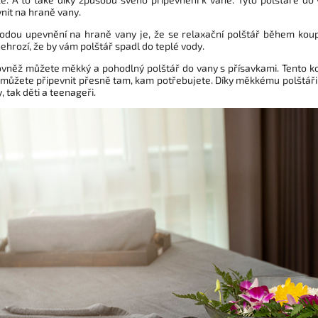
nit na hraně vany.
odou upevnění na hraně vany je, že se relaxační polštář během koup
hrozí, že by vám polštář spadl do teplé vody.
 rovněž můžete měkký a pohodlný polštář do vany s přísavkami. Tento
 můžete připevnit přesně tam, kam potřebujete. Díky měkkému polštáři do
, tak děti a teenageři.