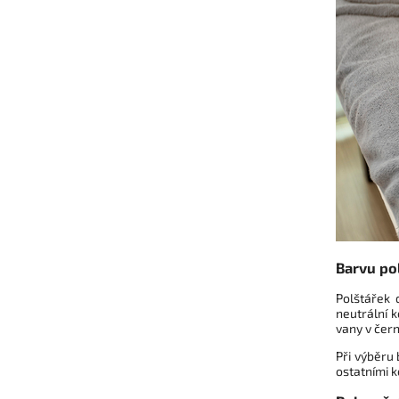
Barvu po
Polštářek 
neutrální k
vany v čern
Při výběru 
ostatními 