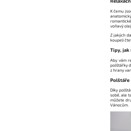
Relaxačn
K čemu jsou
anatomický
romantické
voňavý olej
Z jakých da
koupeli čte
Tipy, jak
Aby vám re
polštářky 
z hrany va
Polštáře
Díky polšt
sobě, ale 
můžete dru
Vánocům.