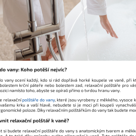
 do vany: Koho potěší nejvíc?
do vany ocení každý, kdo si rád dopřává horké koupele ve vaně, při k
 bolestem krční páteře nebo bolestem zad, relaxační polštáře pro vá
zici namísto toho, abyste se opírali přímo o tvrdou hranu vany.
e relaxační
polštáře do vany
, které jsou vyrobeny z měkkého, vysoce k
vašemu krku a vaší hlavě, nebudete si je moci při koupeli vynachválit
ergonomické poloze. Díky relaxačním polštářkům do vany tak budete moc
vnit relaxační polštář k vaně?
t si budete relaxační polštáře do vany s anatomickým tvarem a měkko
ze. A to také díky způsobu svého připevnění k vaně. Tyto polštáře do