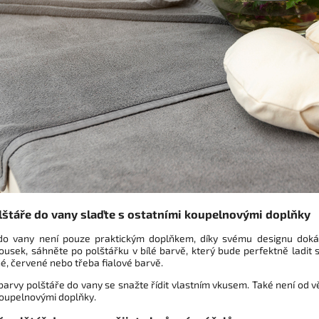
lštáře do vany slaďte s ostatními koupelnovými doplňky
do vany není pouze praktickým doplňkem, díky svému designu doká
ousek, sáhněte po polštářku v bílé barvě, který bude perfektně ladit 
é, červené nebo třeba fialové barvě.
barvy polštáře do vany se snažte řídit vlastním vkusem. Také není od vě
koupelnovými doplňky.