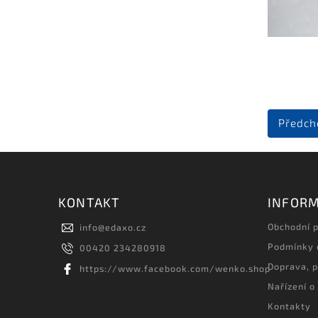
Předch
KONTAKT
INFORM
Obchodní 
info
@
edaxo.cz
Podmínky 
00420 234280918
Doprava, p
https://www.facebook.com/wenko.shop
Nařízení o
Kontakty