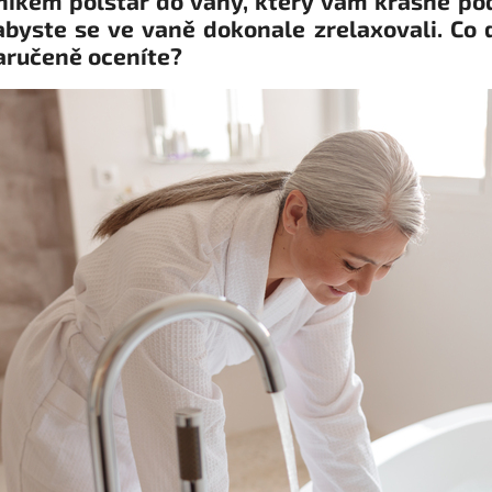
níkem polštář do vany, který vám krásně po
abyste se ve vaně dokonale zrelaxovali. Co 
aručeně oceníte?