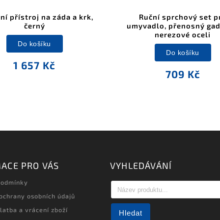
í přístroj na záda a krk,
Ruční sprchový set p
černý
umyvadlo, přenosný gad
nerezové oceli
Do košíku
Do košíku
1 657 Kč
709 Kč
ACE PRO VÁS
VYHLEDÁVÁNÍ
podmínky
ochrany osobních údajů
latba a vrácení zboží
Hledat