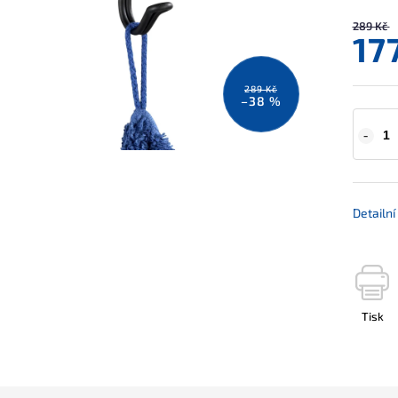
289 Kč
17
289 Kč
–38 %
Detailn
Tisk