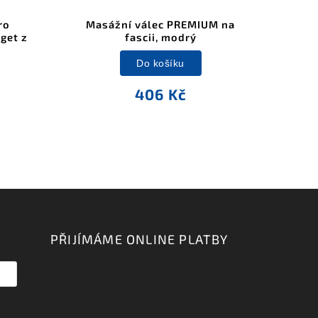
ro
Masážní válec PREMIUM na
get z
fascii, modrý
Do košíku
406 Kč
PŘIJÍMÁME ONLINE PLATBY