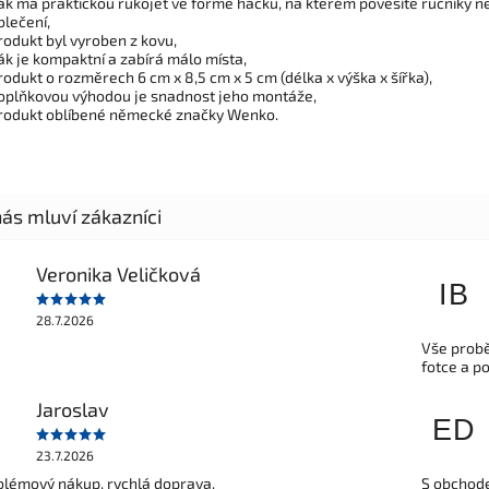
ák má praktickou rukojeť ve formě háčku, na kterém pověsíte ručníky n
blečení,
rodukt byl vyroben z kovu,
ák je kompaktní a zabírá málo místa,
rodukt o rozměrech 6 cm x 8,5 cm x 5 cm (délka x výška x šířka),
oplňkovou výhodou je snadnost jeho montáže,
rodukt oblíbené německé značky Wenko.
Veronika Veličková
IB
28.7.2026
Vše probě
fotce a p
Jaroslav
ED
23.7.2026
lémový nákup, rychlá doprava.
S obchode