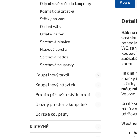
Popis
Odpadkové koše do koupelny
Kosmetická zrcátka
Stěrky na vodu
Detai
Osobní váhy
Hák na 
Držáky na fén
stránku 
Sprchové hlavice
pohodln
WC, sani
Hlavová sprcha
koupací 
Sprchová hadice
způsobů
koutu, 
Sprchové soupravy
Hák na 
Koupelnový textil
značky
ručníky
Koupelnový nábytek
málo m
Velkým 
Praní a příslušenství k praní
Určitě s
Úložný prostor v koupelně
háků v 
udržova
Údržba koupelny
Vlastno
KUCHYNĚ
h