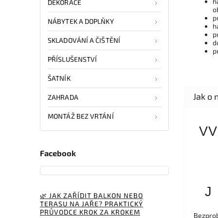
h
DEKORACE
o
p
NÁBYTEK A DOPLŇKY
h
p
SKLADOVÁNÍ A ČIŠTĚNÍ
d
p
PŘÍSLUŠENSTVÍ
ŠATNÍK
ZAHRADA
MONTÁŽ BEZ VRTÁNÍ
VV
Facebook
J
🌿 JAK ZAŘÍDIT BALKON NEBO
TERASU NA JAŘE? PRAKTICKÝ
PRŮVODCE KROK ZA KROKEM
Bezprob