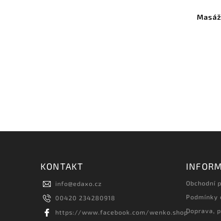
Masážn
KONTAKT
INFORM
Obchodní 
info
@
edaxo.cz
Podmínky 
00420 234280918
Doprava, p
https://www.facebook.com/wenko.shop