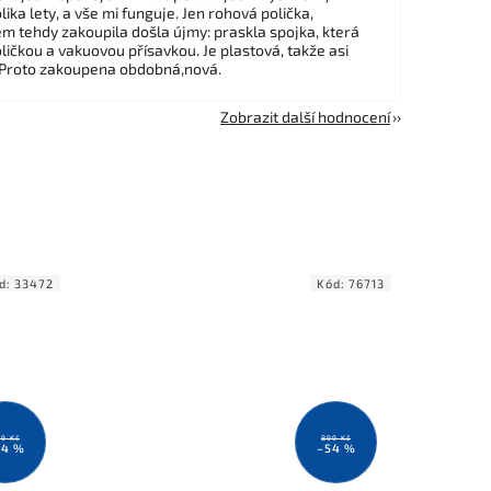
ika lety, a vše mi funguje. Jen rohová polička,
em tehdy zakoupila došla újmy: praskla spojka, která
ličkou a vakuovou přísavkou. Je plastová, takže asi
 Proto zakoupena obdobná,nová.
Zobrazit další hodnocení
d:
33472
Kód:
76713
9 Kč
899 Kč
24 %
–54 %