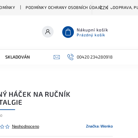
DMÍNKY
PODMÍNKY OCHRANY OSOBNÍCH ÚDAJŮ
DOPRAVA, PL
CZK
Nákupní košík
Prázdný košík
SKLADOVÁNÍ A ČIŠTĚNÍ
PŘÍSLUŠENSTVÍ
00420 234280918
ŠATNÍK
NÝ HÁČEK NA RUČNÍK
TALGIE
60
Značka:
Wenko
Neohodnoceno