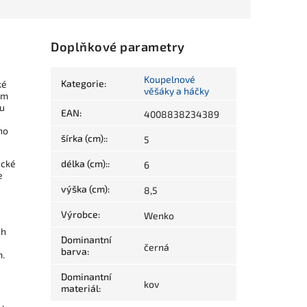
Doplňkové parametry
Koupelnové
Kategorie
:
ké
věšáky a háčky
ém
ou
EAN
:
4008838234389
ho
šírka (cm):
:
5
ecké
délka (cm):
:
6
e
výška (cm)
:
8,5
Výrobce
:
Wenko
ch
Dominantní
černá
barva
:
m.
Dominantní
kov
materiál
: