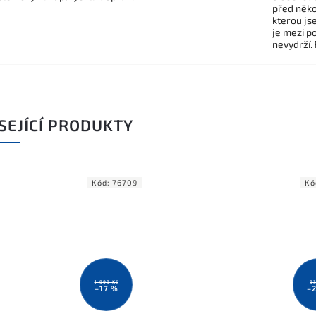
před někol
kterou js
je mezi po
nevydrží.
SEJÍCÍ PRODUKTY
Kód:
76709
Kó
1 999 Kč
93
–17 %
–