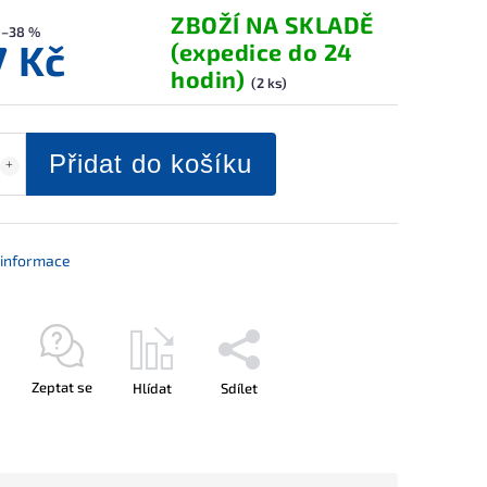
ZBOŽÍ NA SKLADĚ
–38 %
7 Kč
(expedice do 24
hodin)
(2 ks)
Přidat do košíku
í informace
Zeptat se
Hlídat
Sdílet