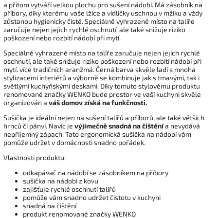
a přitom vytváří velkou plochu pro sušení nádobí. Má zásobník na
příbory, díky kterému vaše lžíce a vidličky uschnou v mžiku a vždy
zůstanou hygienicky čisté. Speciálně vyhrazené místo na talíře
zaručuje nejen jejich rychlé oschnutí, ale také snižuje riziko
poškození nebo rozbití nádobí při mytí.
Speciálně vyhrazené místo na talíře zaručuje nejen jejich rychlé
oschnutí, ale také snižuje riziko poškození nebo rozbití nádobí při
mytí. více tradičních aranžmá. Černá barva skvěle ladí s mnoha
stylizacemi interiérů a výborně se kombinuje jak s tmavými, tak i
světlými kuchyňskými deskami. Díky tomuto stylovému produktu
renomované značky WENKO bude prostor ve vaší kuchyni skvěle
organizován a
váš domov získá na funkčnosti.
Sušička je ideální nejen na sušení talířů a příborů, ale také větších
hrnců či pánví. Navíc je
výjimečně snadná na čištění
a nevydává
nepříjemný zápach. Tato ergonomická sušička na nádobí vám
pomůže udržet v domácnosti snadno pořádek.
Vlastnosti produktu:
odkapávač na nádobí se zásobníkem na příbory
sušička na nádobí z kovu
zajišťuje rychlé oschnutí talířů
pomůže vám snadno udržet čistotu v kuchyni
snadná na čištění
produkt renomované značky WENKO