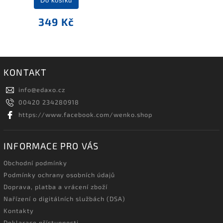
Do košíku
349 Kč
KONTAKT
info
@
edaxo.cz
00420 234280918
https://www.facebook.com/wenko.shop
INFORMACE PRO VÁS
Obchodní podmínky
Podmínky ochrany osobních údajů
Doprava, platba a vrácení zboží
Nařízení o digitálních službách (DSA)
Kontakty
Deklarace přístupnosti