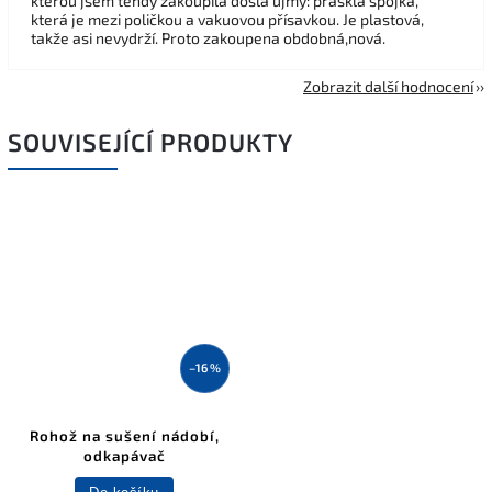
kterou jsem tehdy zakoupila došla újmy: praskla spojka,
která je mezi poličkou a vakuovou přísavkou. Je plastová,
takže asi nevydrží. Proto zakoupena obdobná,nová.
Zobrazit další hodnocení
SOUVISEJÍCÍ PRODUKTY
–16 %
Rohož na sušení nádobí,
odkapávač