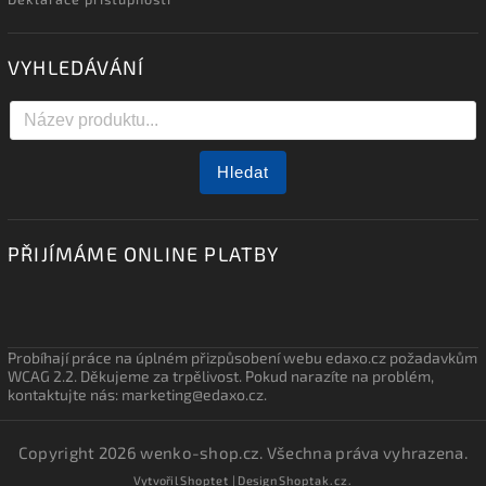
VYHLEDÁVÁNÍ
Hledat
PŘIJÍMÁME ONLINE PLATBY
Probíhají práce na úplném přizpůsobení webu edaxo.cz požadavkům
WCAG 2.2. Děkujeme za trpělivost. Pokud narazíte na problém,
kontaktujte nás: marketing@edaxo.cz.
Copyright 2026
wenko-shop.cz
. Všechna práva vyhrazena.
Vytvořil
Shoptet
| Design
Shoptak.cz.