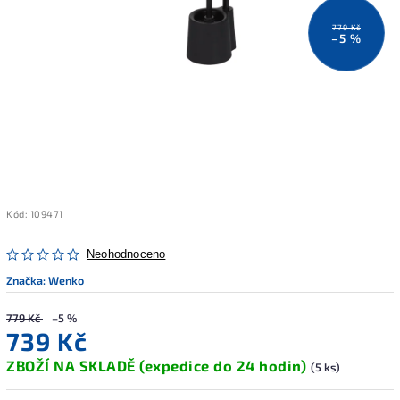
779 Kč
–5 %
Kód:
109471
Neohodnoceno
Značka:
Wenko
779 Kč
–5 %
739 Kč
ZBOŽÍ NA SKLADĚ (expedice do 24 hodin)
(5 ks)