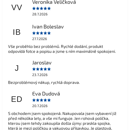
Veronika Veličková
VV
28.7.2026
Ivan Boleslav
IB
27.7.2026
Vše proběhlo bez problémů. Rychlé dodání, produkt
odpovídá fotce a popisu a jsme s ním maximálně spokojeni.
Jaroslav
J
23.7.2026
Bezproblémový nákup, rychlá doprava.
Eva Dudová
ED
20.7.2026
S obchodem jsem spokojená. Nakupovala jsem vybavení již
před několika lety, a vše mi funguje. Jen rohová polička,
kterou jsem tehdy zakoupila došla újmy: praskla spojka,
která je mezi poličkou a vakuovou přísavkou. Je plastová,