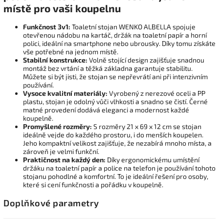
místě pro vaši koupelnu
Funkčnost 3v1:
Toaletní stojan WENKO ALBELLA spojuje
otevřenou nádobu na kartáč, držák na toaletní papír a horní
polici, ideální na smartphone nebo ubrousky. Díky tomu získáte
vše potřebné na jednom místě.
Stabilní konstrukce:
Volně stojící design zajišťuje snadnou
montáž bez vrtání a těžká základna garantuje stabilitu.
Můžete si být jisti, že stojan se nepřevrátí ani při intenzivním
používání.
Vysoce kvalitní materiály:
Vyrobený z nerezové oceli a PP
plastu, stojan je odolný vůči vlhkosti a snadno se čistí. Černé
matné provedení dodává eleganci a modernost každé
koupelně.
Promyšlené rozměry:
S rozměry 21 x 69 x 12 cm se stojan
ideálně vejde do každého prostoru, i do menších koupelen.
Jeho kompaktní velikost zajišťuje, že nezabírá mnoho místa, a
zároveň je velmi funkční.
Praktičnost na každý den:
Díky ergonomickému umístění
držáku na toaletní papír a police na telefon je používání tohoto
stojanu pohodlné a komfortní. To je ideální řešení pro osoby,
které si cení funkčnosti a pořádku v koupelně.
Doplňkové parametry