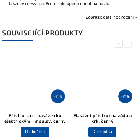
takže asi nevydrží. Proto zakoupena obdobná,nová.
Zobrazit další hodnocení
SOUVISEJÍCÍ PRODUKTY
Previous
Next
–11 %
–17 %
Přístroj pro masáž krku
Masážní přístroj na záda a
elektrickými impulsy, černý
krk, černý
Do košíku
Do košíku