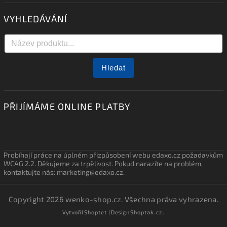
VYHLEDÁVÁNÍ
Hledat
PŘIJÍMÁME ONLINE PLATBY
Probíhají práce na úplném přizpůsobení webu edaxo.cz požadavkům
WCAG 2.2. Děkujeme za trpělivost. Pokud narazíte na problém,
kontaktujte nás: marketing@edaxo.cz.
Copyright 2026
wenko-shop.cz
. Všechna práva vyhrazena.
Vytvořil
Shoptet
| Design
Shoptak.cz.