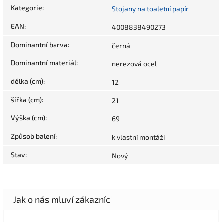
Kategorie
:
Stojany na toaletní papír
EAN
:
4008838490273
Dominantní barva
:
černá
Dominantní materiál
:
nerezová ocel
délka (cm)
:
12
šířka (cm)
:
21
Výška (cm)
:
69
Způsob balení
:
k vlastní montáži
Stav
:
Nový