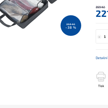
359 Kč
22
359 Kč
–38 %
Detailn
Tisk