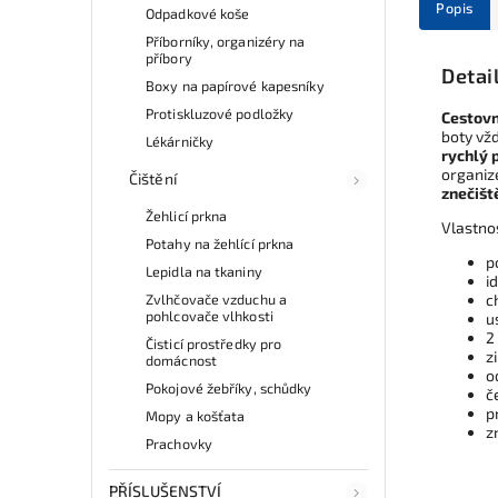
Popis
Odpadkové koše
Příborníky, organizéry na
příbory
Detai
Boxy na papírové kapesníky
Protiskluzové podložky
Cestovn
boty vž
Lékárničky
rychlý 
organiz
Čištění
znečišt
Žehlicí prkna
Vlastno
Potahy na žehlící prkna
p
Lepidla na tkaniny
i
Zvlhčovače vzduchu a
c
pohlcovače vlhkosti
u
2
Čisticí prostředky pro
zi
domácnost
o
Pokojové žebříky, schůdky
č
p
Mopy a košťata
z
Prachovky
PŘÍSLUŠENSTVÍ