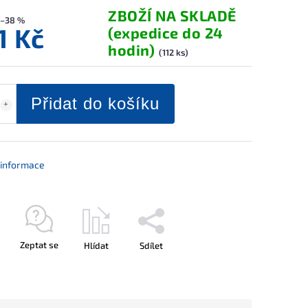
ZBOŽÍ NA SKLADĚ
–38 %
1 Kč
(expedice do 24
hodin)
(112 ks)
Přidat do košíku
í informace
Zeptat se
Hlídat
Sdílet