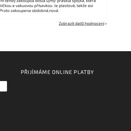
em tehdy zakoupila došla újmy: praskla spojka, která
ličkou a vakuovou přísavkou. Je plastová, takže asi
 Proto zakoupena obdobná,nová.
Zobrazit další hodnocení
PŘIJÍMÁME ONLINE PLATBY