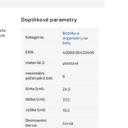
Doplňkové parametry
vaše
Botníky a
uje
Kategorie
:
organizéry na
boty
EAN
:
4008838420409
materiál 2
:
plastová
maximální
6
počet párů bot
:
šírka (cm):
:
24,5
délka (cm):
:
37,5
výška (cm)
:
16,5
Dominantní
černá
barva
: