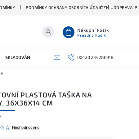
DMÍNKY
PODMÍNKY OCHRANY OSOBNÍCH ÚDAJŮ
DOPRAVA, PL
CZK
Nákupní košík
Prázdný košík
SKLADOVÁNÍ A ČIŠTĚNÍ
PŘÍSLUŠENSTVÍ
00420 234280918
ŠATNÍK
cm
TOVNÍ PLASTOVÁ TAŠKA NA
Y, 36X36X14 CM
0
Neohodnoceno