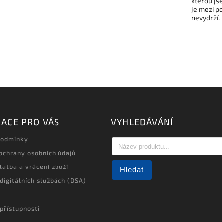
kterou js
je mezi po
nevydrží.
ACE PRO VÁS
VYHLEDÁVÁNÍ
podmínky
ochrany osobních údajů
latba a vrácení zboží
Hledat
 digitálních službách (DSA)
přístupnosti