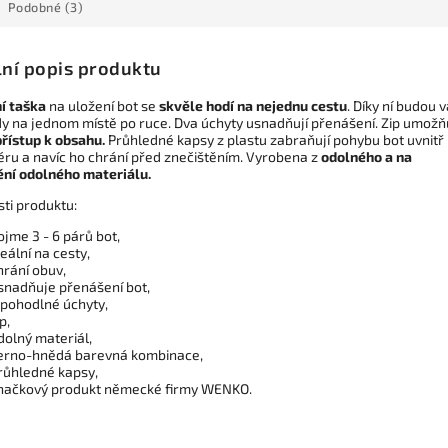
Podobné (3)
lní popis produktu
í taška
na uložení bot se
skvěle hodí na nejednu cestu
. Díky ní budou 
dy na jednom místě po ruce. Dva úchyty usnadňují přenášení. Zip umožň
přístup k obsahu.
Průhledné kapsy z plastu zabraňují pohybu bot uvnitř
éru a navíc ho chrání před znečištěním. Vyrobena z
odolného a na
ění odolného materiálu.
sti produktu:
ojme 3 - 6 párů bot,
deální na cesty,
hrání obuv,
snadňuje přenášení bot,
 pohodlné úchyty,
p,
dolný materiál,
erno-hnědá barevná kombinace,
růhledné kapsy,
načkový produkt německé firmy WENKO.