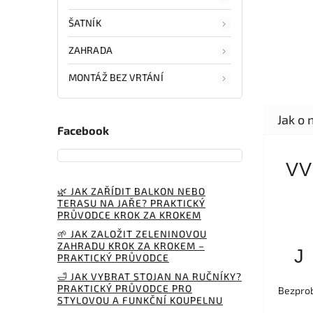
ŠATNÍK
ZAHRADA
MONTÁŽ BEZ VRTÁNÍ
Facebook
VV
🌿 JAK ZAŘÍDIT BALKON NEBO
TERASU NA JAŘE? PRAKTICKÝ
PRŮVODCE KROK ZA KROKEM
🌱 JAK ZALOŽIT ZELENINOVOU
ZAHRADU KROK ZA KROKEM –
J
PRAKTICKÝ PRŮVODCE
🛁 JAK VYBRAT STOJAN NA RUČNÍKY?
PRAKTICKÝ PRŮVODCE PRO
Bezprob
STYLOVOU A FUNKČNÍ KOUPELNU