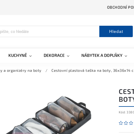
OBCHODNÍ PO
Hledat
KUCHYNĚ
DEKORACE
NÁBYTEK A DOPLŇKY
y a organizéry na boty
/
Cestovní plastová taška na boty, 36x36x14 
CES
BOT
Kód:
338