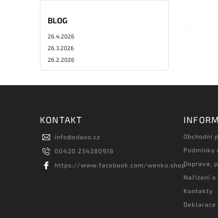
BLOG
26.4.2026
26.3.2026
26.2.2026
KONTAKT
INFORM
Obchodní 
info
@
edaxo.cz
Podmínky 
00420 234280918
Doprava, p
https://www.facebook.com/wenko.shop
Nařízení o
Kontakty
Deklarace 