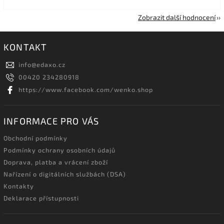
Zobrazit další hodnocení
KONTAKT
info
@
edaxo.cz
00420 234280918
https://www.facebook.com/wenko.shop
INFORMACE PRO VÁS
Obchodní podmínky
Podmínky ochrany osobních údajů
Doprava, platba a vrácení zboží
Nařízení o digitálních službách (DSA)
Kontakty
Deklarace přístupnosti