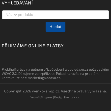
VYHLEDÁVÁNÍ
Hledat
PŘIJÍMÁME ONLINE PLATBY
Probíhají práce na úplném přizpůsobení webu edaxo.cz požadavkům
WCAG 2.2. Děkujeme za trpělivost. Pokud narazíte na problém,
kontaktujte nás: marketing@edaxo.cz.
Copyright 2026
wenko-shop.cz
. Všechna práva vyhrazena.
Vytvořil
Shoptet
| Design
Shoptak.cz.