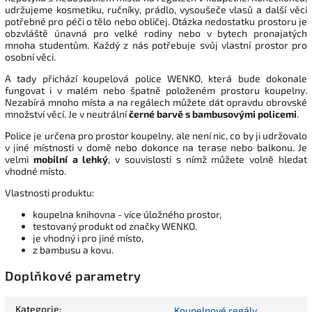
udržujeme kosmetiku, ručníky, prádlo, vysoušeče vlasů a další věci
potřebné pro péči o tělo nebo obličej. Otázka nedostatku prostoru je
obzvláště únavná pro velké rodiny nebo v bytech pronajatých
mnoha studentům. Každý z nás potřebuje svůj vlastní prostor pro
osobní věci.
A tady přichází koupelová police WENKO, která bude dokonale
fungovat i v malém nebo špatně položeném prostoru koupelny.
Nezabírá mnoho místa a na regálech můžete dát opravdu obrovské
množství věcí. Je v neutrální
černé barvě s bambusovými policemi
.
Police je určena pro prostor koupelny, ale není nic, co by ji udržovalo
v jiné místnosti v domě nebo dokonce na terase nebo balkonu. Je
velmi
mobilní a lehký
, v souvislosti s nímž můžete volně hledat
vhodné místo.
Vlastnosti produktu:
koupelna knihovna - více úložného prostor,
testovaný produkt od značky WENKO.
je vhodný i pro jiné místo,
z bambusu a kovu.
Doplňkové parametry
Kategorie
:
Koupelnové regály