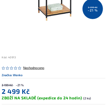
3 199 Kč
–21 %
Kód:
40913
Neohodnoceno
Značka:
Wenko
3 199 Kč
–21 %
2 499 Kč
ZBOŽÍ NA SKLADĚ (expedice do 24 hodin)
(2 ks)