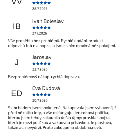
VV
28.7.2026
Ivan Boleslav
IB
27.7.2026
Vše proběhlo bez problémů. Rychlé dodání, produkt
odpovídá fotce a popisu a jsme s ním maximálně spokojeni.
Jaroslav
J
23.7.2026
Bezproblémový nákup, rychlá doprava.
Eva Dudová
ED
20.7.2026
S obchodem jsem spokojená. Nakupovala jsem vybavení již
před několika lety, a vše mi funguje. Jen rohová polička,
kterou jsem tehdy zakoupila došla újmy: praskla spojka,
která je mezi poličkou a vakuovou přísavkou. Je plastová,
takže asi nevydrží. Proto zakoupena obdobná,nová.