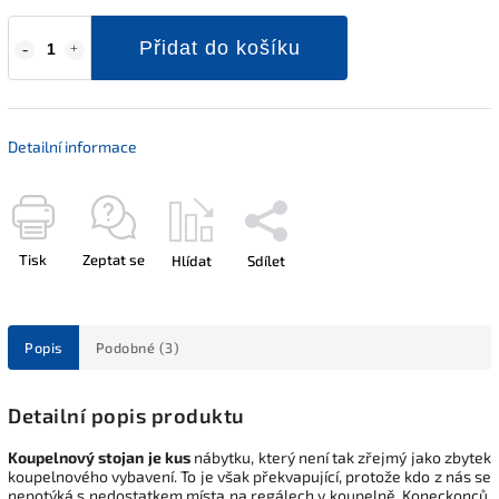
Přidat do košíku
Detailní informace
Tisk
Zeptat se
Hlídat
Sdílet
Popis
Podobné (3)
Detailní popis produktu
Koupelnový stojan je kus
nábytku, který není tak zřejmý jako zbytek
koupelnového vybavení. To je však překvapující, protože kdo z nás se
nepotýká s nedostatkem místa na regálech v koupelně. Koneckonců,