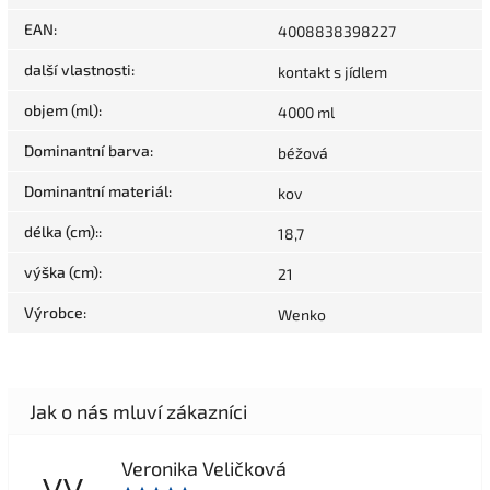
EAN
:
4008838398227
další vlastnosti
:
kontakt s jídlem
objem (ml)
:
4000 ml
Dominantní barva
:
béžová
Dominantní materiál
:
kov
délka (cm):
:
18,7
výška (cm)
:
21
Výrobce
:
Wenko
Veronika Veličková
VV