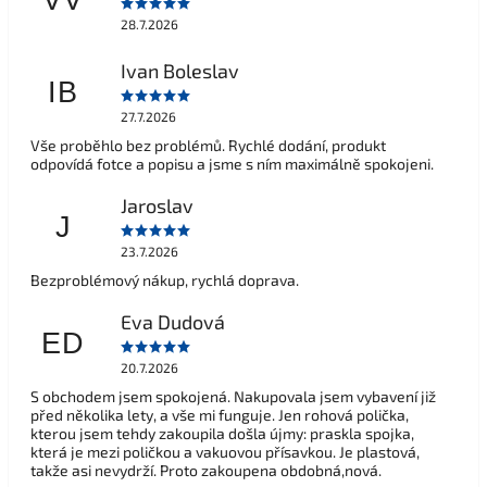
28.7.2026
Ivan Boleslav
IB
27.7.2026
Vše proběhlo bez problémů. Rychlé dodání, produkt
odpovídá fotce a popisu a jsme s ním maximálně spokojeni.
Jaroslav
J
23.7.2026
Bezproblémový nákup, rychlá doprava.
Eva Dudová
ED
20.7.2026
S obchodem jsem spokojená. Nakupovala jsem vybavení již
před několika lety, a vše mi funguje. Jen rohová polička,
kterou jsem tehdy zakoupila došla újmy: praskla spojka,
která je mezi poličkou a vakuovou přísavkou. Je plastová,
takže asi nevydrží. Proto zakoupena obdobná,nová.