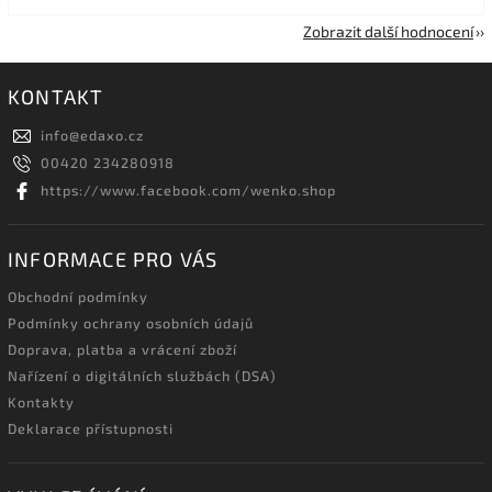
Zobrazit další hodnocení
KONTAKT
info
@
edaxo.cz
00420 234280918
https://www.facebook.com/wenko.shop
INFORMACE PRO VÁS
Obchodní podmínky
Podmínky ochrany osobních údajů
Doprava, platba a vrácení zboží
Nařízení o digitálních službách (DSA)
Kontakty
Deklarace přístupnosti