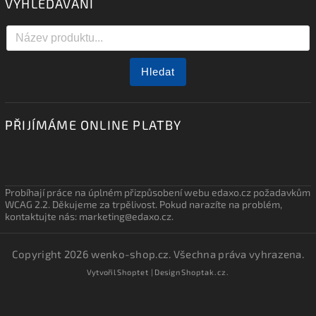
VYHLEDÁVÁNÍ
Hledat
PŘIJÍMÁME ONLINE PLATBY
Probíhají práce na úplném přizpůsobení webu edaxo.cz požadavkům
WCAG 2.2. Děkujeme za trpělivost. Pokud narazíte na problém,
kontaktujte nás: marketing@edaxo.cz.
Copyright 2026
wenko-shop.cz
. Všechna práva vyhrazena.
Vytvořil
Shoptet
| Design
Shoptak.cz.