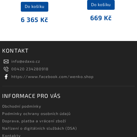
Do košíku
Do košíku
669 Kč
6 365 Kč
KONTAKT
info
@
edaxo.cz
00420 234280918
https://www.facebook.com/wenko.shop
INFORMACE PRO VÁS
Obchodní podmínky
Podmínky ochrany osobních údajů
Doprava, platba a vrácení zboží
Nařízení o digitálních službách (DSA)
Kontakty