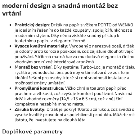
moderní design a snadná montáž bez
vrtání
Praktický design:
Držák na papír s víčkem PORTO od WENKO
je ideálním řešením do každé koupelny, spojující funkčnost s
moderním stylem. Díky němu získáte snadný přístup k
toaletnímu papíru v elegantní formě.
Vysoce kvalitní materiály:
Vyrobený z nerezové oceli, držák
je odolný proti korozi a poškození, což zajišťuje dlouhotrvající
používání. Stříbrná matná barva mu dodává eleganci a činí ho
vhodným pro různé interiérové aranžmá.
Montáž bez vrtání:
Díky systému Turbo-Loc je montáž držáku
rychlá a jednoduchá, bez potřeby vrtání otvorů ve zdi. To je
ideální řešení pro osoby, které si cení snadnosti instalace a
možnosti změny umístění.
Promyšlená konstrukce:
Víčko chrání toaletní papír před
prachem a vlhkostí, což zvyšuje komfort používání. Navíc má
držák vhodné rozměry (14,5 x 13 x 6,5 cm), což z něj činí
kompaktní a nezabírá mnoho místa.
Záruka kvality:
Držák je pokryt 10letou zárukou, což svědčí o
vysoké kvalitě provedení a spolehlivosti produktu. Můžete mít
jistotu, že investujete na dlouhá léta.
Doplňkové parametry