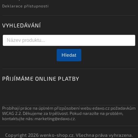
Deklarace přístupnosti
VYHLEDÁVÁNÍ
Hledat
PŘIJÍMÁME ONLINE PLATBY
Probíhají práce na úplném přizpůsobení webu edaxo.cz požadavkům
WCAG 2.2. Děkujeme za trpělivost. Pokud narazíte na problém,
kontaktujte nás: marketing@edaxo.cz.
Copyright 2026
wenko-shop.cz
. Všechna práva vyhrazena.