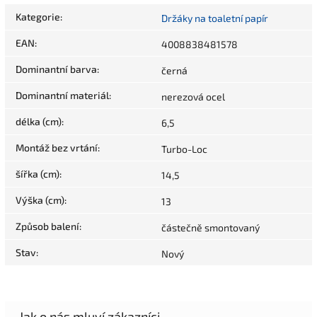
Kategorie
:
Držáky na toaletní papír
EAN
:
4008838481578
Dominantní barva
:
černá
Dominantní materiál
:
nerezová ocel
délka (cm)
:
6,5
Montáž bez vrtání
:
Turbo-Loc
šířka (cm)
:
14,5
Výška (cm)
:
13
Způsob balení
:
částečně smontovaný
Stav
:
Nový