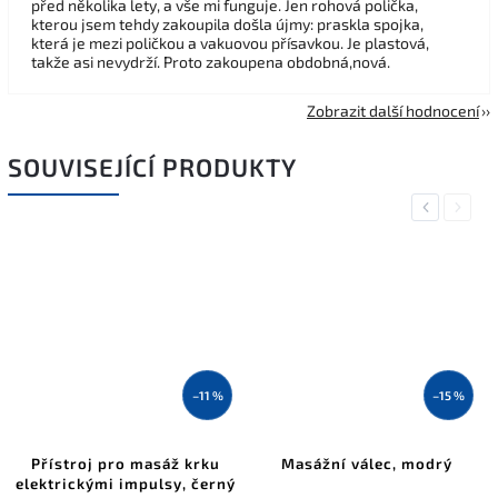
před několika lety, a vše mi funguje. Jen rohová polička,
kterou jsem tehdy zakoupila došla újmy: praskla spojka,
která je mezi poličkou a vakuovou přísavkou. Je plastová,
takže asi nevydrží. Proto zakoupena obdobná,nová.
Zobrazit další hodnocení
SOUVISEJÍCÍ PRODUKTY
Previous
Next
–11 %
–15 %
Přístroj pro masáž krku
Masážní válec, modrý
elektrickými impulsy, černý