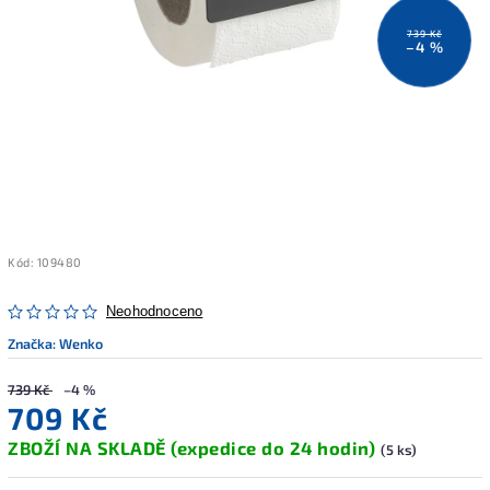
739 Kč
–4 %
Kód:
109480
Neohodnoceno
Značka:
Wenko
739 Kč
–4 %
709 Kč
ZBOŽÍ NA SKLADĚ (expedice do 24 hodin)
(5 ks)